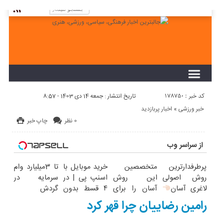
لطفا در پنل مديريتي خود به قسمت فهرست ها
برويد و منوي خود را ايجاد كنيد!
کد خبر : 178750
تاریخ انتشار : جمعه 14 دی 1403 - 8:57
خبر ورزشی
«
اخبار پربازدید
0 نظر
چاپ خبر
از سراسر وب
پرطرفدارترین
متخصصین
خرید موبایل با
تا 3میلیارد وام
روش اصولی
این روش
اسنپ پی | در
سرمایه در
لاغری آسان
آسان را برای
۴ قسط بدون
گردش
چربیسوز
لاغری شکم و
سود و کارمزد!
فروشندگان =>
رامین رضاییان چرا قهر کرد
گیاهی(تخفیف
پهلو معرفی
فروشگاهت رو