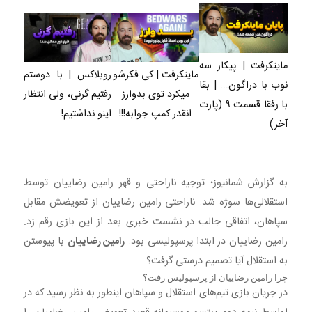
ماینکرفت | پیکار سه
ماینکرفت | کی فکرشو
روبلاکس | با دوستم
نوب با دراگون... | بقا
میکرد توی بدوارز
رفتیم گرنی، ولی انتظار
با رفقا قسمت ۹ (پارت
انقدر کمپ جوابه!!!
اینو نداشتیم!
آخر)
به گزارش شمانیوز؛ توجیه ناراحتی و قهر رامین رضاییان توسط
استقلالی‌ها سوژه شد. ناراحتی رامین رضاییان از تعویضش مقابل
سپاهان، اتفاقی جالب در نشست خبری بعد از این بازی رقم زد.
رامین رضاییان در ابتدا پرسپولیسی بود.
رامین رضاییان
با پیوستن
به استقلال آیا تصمیم درستی گرفت؟
چرا رامین رضاییان از پرسپولیس رفت؟
در جریان بازی تیم‌های استقلال و سپاهان اینطور به نظر رسید که در