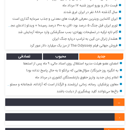
قیمت دلار و یورو امروز شنبه ۱۷ مرداد ماه
سال گذشته ۸۸۸ نفر در ایران غرق شدند
ایران کانماین ویترین معرفی ظرفیت های معدنی و جذب سرمایه گذاری است
تورم ایران قبل جنگ ۵ درصد بود؛ الان به ۳۰۰ درصد رسیده! + ویدئو | ادعای عجیب ترامپ درباره تورم ایران | واکنش بانک مرکزی
گام تازه ترکیه در تسلیحات پهپادی؛ بمب سنگرشکن وارد مرحله آزمایش شد
هشدار ژنرال دن کین به ترامپ درباره جنگ ایران
فروش جهانی فیلم The Odyssey از مرز یک میلیارد دلار عبور کرد
جدید
محبوب
تصادفی
امضای عضو هیئت مدیره استقلال روی اسناد مالی، ۹ ماه پس از استعفا
به انگیزه روز خبرنگار/ سؤال‌هایی که برانکو تا به حال پاسخ نداده بود!
اعلام زمان جدید واریز حقوق بازنشستگان کشوری در مرداد ماه
معاون پزشکیان: رسانه، زمانی ارزشمند و اثرگذار است که آزادانه، شجاعانه و مسئولانه بگوید و بنویسد/ دولت هرگز از خبرنگاران نمی‌خواهد نقد را کنار بگذارند
باغ‌ها می‌توانند کلید پیشگیری از دیابت باشند
..
.