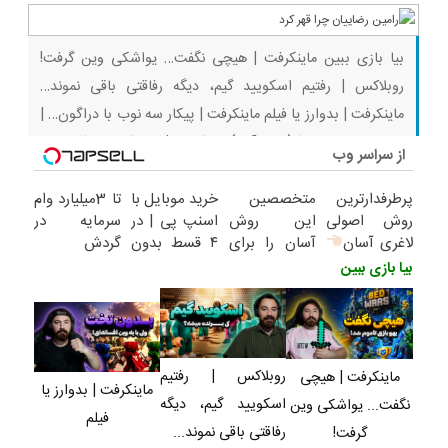
فقط امروز)
کردند
ثبت کن
بیا بازی ببین ماینکرفت | هیچی نگفت… یواشکی وین گرفت!
روبلاکس | رفتیم اسکویید گیم، دیگه رفاقتی باقی نموند…
ماینکرفت | بدوارز یا فیلم ماینکرفت | پیکار سه نوب با دراگون… |
بقا با رفقا قسمت ۹ (پارت آخر) ماینکرفت | کی فکرشو میکرد توی
از سراسر وب
بدوارز انقدر کمپ جوابه!!! روبلاکس | با دوستم رفتیم گرنی،
پرطرفدارترین
متخصصین
خرید موبایل با
تا 3میلیارد وام
روش اصولی
این روش
اسنپ پی | در
سرمایه در
لاغری آسان
آسان را برای
۴ قسط بدون
گردش
چربیسوز
لاغری شکم و
سود و کارمزد!
فروشندگان =>
بیا بازی ببین
گیاهی(تخفیف
پهلو معرفی
فروشگاهت رو
فقط امروز)
کردند
ثبت کن
روبلاکس | رفتیم
ماینکرفت | هیچی
ماینکرفت | بدوارز یا
اسکویید گیم، دیگه
نگفت... یواشکی وین
فیلم
رفاقتی باقی نموند...
گرفت!