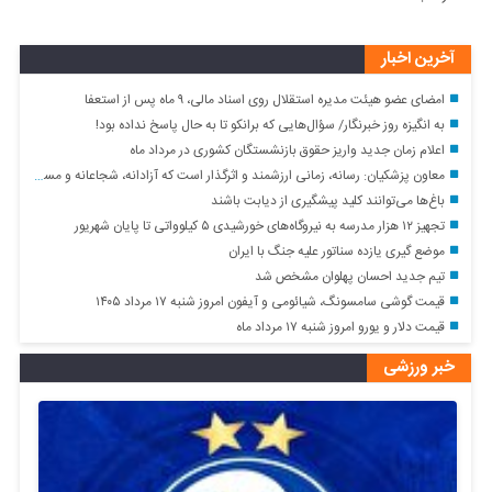
آخرین اخبار
امضای عضو هیئت مدیره استقلال روی اسناد مالی، ۹ ماه پس از استعفا
به انگیزه روز خبرنگار/ سؤال‌هایی که برانکو تا به حال پاسخ نداده بود!
اعلام زمان جدید واریز حقوق بازنشستگان کشوری در مرداد ماه
معاون پزشکیان: رسانه، زمانی ارزشمند و اثرگذار است که آزادانه، شجاعانه و مسئولانه بگوید و بنویسد/ دولت هرگز از خبرنگاران نمی‌خواهد نقد را کنار بگذارند
باغ‌ها می‌توانند کلید پیشگیری از دیابت باشند
تجهیز ۱۲ هزار مدرسه به نیروگاه‌های خورشیدی ۵ کیلوواتی تا پایان شهریور
موضع گیری یازده سناتور علیه جنگ با ایران
تیم جدید احسان پهلوان مشخص شد
قیمت گوشی سامسونگ، شیائومی و آیفون امروز شنبه ۱۷ مرداد ۱۴۰۵
قیمت دلار و یورو امروز شنبه ۱۷ مرداد ماه
خبر ورزشی