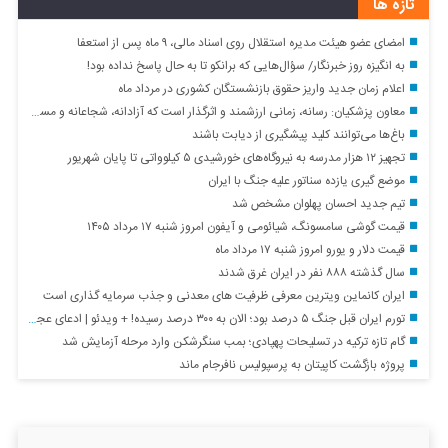
تازه ها
امضای عضو هیئت مدیره استقلال روی اسناد مالی، ۹ ماه پس از استعفا
به انگیزه روز خبرنگار/ سؤال‌هایی که برانکو تا به حال پاسخ نداده بود!
اعلام زمان جدید واریز حقوق بازنشستگان کشوری در مرداد ماه
معاون پزشکیان: رسانه، زمانی ارزشمند و اثرگذار است که آزادانه، شجاعانه و مسئولانه بگوید و بنویسد/ دولت هرگز از خبرنگاران نمی‌خواهد نقد را کنار بگذارند
باغ‌ها می‌توانند کلید پیشگیری از دیابت باشند
تجهیز ۱۲ هزار مدرسه به نیروگاه‌های خورشیدی ۵ کیلوواتی تا پایان شهریور
موضع گیری یازده سناتور علیه جنگ با ایران
تیم جدید احسان پهلوان مشخص شد
قیمت گوشی سامسونگ، شیائومی و آیفون امروز شنبه ۱۷ مرداد ۱۴۰۵
قیمت دلار و یورو امروز شنبه ۱۷ مرداد ماه
سال گذشته ۸۸۸ نفر در ایران غرق شدند
ایران کانماین ویترین معرفی ظرفیت های معدنی و جذب سرمایه گذاری است
تورم ایران قبل جنگ ۵ درصد بود؛ الان به ۳۰۰ درصد رسیده! + ویدئو | ادعای عجیب ترامپ درباره تورم ایران | واکنش بانک مرکزی
گام تازه ترکیه در تسلیحات پهپادی؛ بمب سنگرشکن وارد مرحله آزمایش شد
پروژه بازگشت کاپیتان به پرسپولیس نافرجام ماند