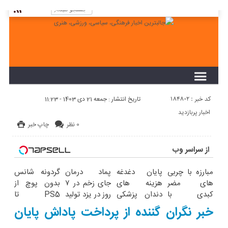
لطفا در پنل مديريتي خود به قسمت فهرست ها
برويد و منوي خود را ايجاد كنيد!
کد خبر : 184802
تاریخ انتشار : جمعه 21 دی 1403 - 11:23
اخبار پربازدید
0 نظر
چاپ خبر
از سراسر وب
مبارزه با چربی
پایان دغدغه
پماد درمان
گردونه شانس
های مضر
هزینه های
جای زخم در ۷
بدون پوچ از
کبدی با
دندان پزشکی
روز در یزد تولید
PS5 تا
دمنوش گیاهی
با پک سفید
شد! (مشاوره
آیفون17 و بیت
خبر نگران گننده از پرداخت پاداش پایان
پاکسازی
کننده خانگی
بگیرید)
کوین