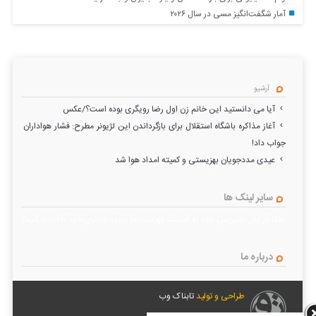
آمار شگفت‌انگیز مسی در سال ۲۰۲۶
آرشیو
آیا می دانستید این خانم زن اول رضا رویگری بوده است؟/عکس
آغاز مذاکره باشگاه استقلال برای بازگرداندن این لژیونر مطرح: فشار هواداران
جواب داد!
عیدی مددجویان بهزیستی و کمیته امداد هوا شد
سایر لینک ها
لطفا در پنل مديريتي خود به قسمت فهرست ها برويد و منوي خود را ايجاد كنيد!
درباره ما
طراحی و تولید
تابناک وب