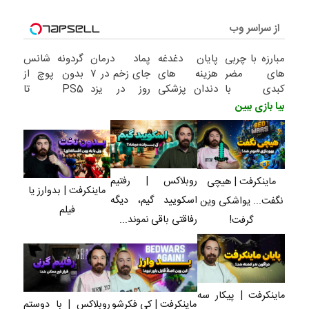
از سراسر وب
مبارزه با چربی
پایان دغدغه
پماد درمان
گردونه شانس
های مضر
هزینه های
جای زخم در ۷
بدون پوچ از
کبدی با
دندان پزشکی
روز در یزد
PS5 تا
دمنوش گیاهی
با پک سفید
تولید شد!
آیفون17 و
بیا بازی ببین
پاکسازی
کننده خانگی
(مشاوره
بیت کوین
کبد(تخفیف تا
بگیرید)
امشب)
روبلاکس | رفتیم
ماینکرفت | هیچی
ماینکرفت | بدوارز یا
اسکویید گیم، دیگه
نگفت... یواشکی وین
فیلم
رفاقتی باقی نموند...
گرفت!
ماینکرفت | پیکار سه
ماینکرفت | کی فکرشو
روبلاکس | با دوستم