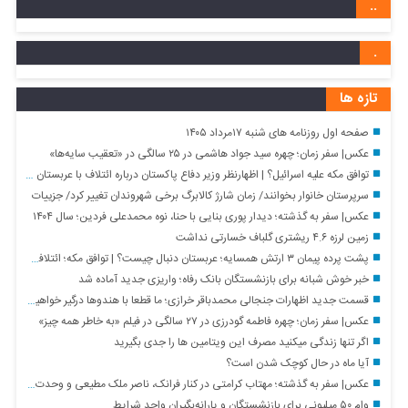
..
.
تازه ها
صفحه اول روزنامه های شنبه ۱۷مرداد ۱۴۰۵
عکس| سفر زمان؛ چهره سید جواد هاشمی در ۲۵ سالگی در «تعقیب سایه‌ها»
توافق مکه علیه اسرائیل؟ | اظهارنظر وزیر دفاع پاکستان درباره ائتلاف با عربستان و ترکیه
سرپرستان خانوار بخوانند/ زمان شارژ کالابرگ برخی شهروندان تغییر کرد/ جزییات
عکس| سفر به گذشته؛ دیدار پوری بنایی با حنا، نوه محمدعلی فردین؛ سال ۱۴۰۴
زمین لرزه ۴.۶ ریشتری گلباف خسارتی نداشت
پشت پرده پیمان ۳ ارتش همسایه؛ عربستان دنبال چیست؟ | توافق مکه؛ ائتلافی برای جنگیدن؟ | پنج نکته پیمان عربستان، ترکیه و پاکستان
خبر خوش شبانه برای بازنشستگان بانک رفاه؛ واریزی جدید آماده شد
قسمت جدید اظهارات جنجالی محمدباقر خرازی؛ ما قطعا با هندوها درگیر خواهیم شد/ میان هندوها و یهودیان و اسرائیل پیوندهای ذاتی وجود دارد
عکس| سفر زمان؛ چهره فاطمه گودرزی در ۲۷ سالگی در فیلم «به خاطر همه چیز»
اگر تنها زندگی میکنید مصرف این ویتامین ها را جدی بگیرید
آیا ماه در حال کوچک شدن است؟
عکس| سفر به گذشته؛ مهتاب کرامتی در کنار فرانک، ناصر ملک مطیعی و وحدت؛ دهه ۹۰
وام ۵۰ میلیونی برای بازنشستگان و یارانه‌بگیران واجد شرایط