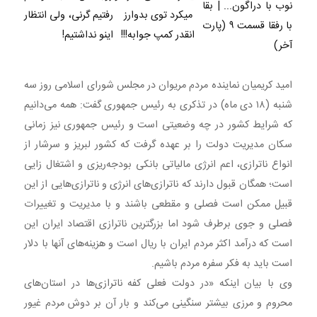
نوب با دراگون... | بقا
میکرد توی بدوارز
رفتیم گرنی، ولی انتظار
با رفقا قسمت ۹ (پارت
انقدر کمپ جوابه!!!
اینو نداشتیم!
آخر)
امید کریمیان نماینده مردم مریوان در مجلس شورای اسلامی روز سه
شنبه (۱۸ دی ماه) در تذکری به رئیس جمهوری گفت: همه می‌دانیم
که شرایط کشور در چه وضعیتی است و رئیس جمهوری نیز زمانی
سکان مدیریت دولت را بر عهده گرفت که کشور لبریز و سرشار از
انواع ناترازی، اعم انرژی مالیاتی بانکی بودجه‌ریزی و اشتغال زایی
است؛ همگان قبول دارند که ناترازی‌های انرژی و ناترازی‌هایی از این
قبیل ممکن است فصلی و مقطعی باشند و با مدیریت و تغییرات
فصلی و جوی برطرف شود اما بزرگترین ناترازی اقتصاد ایران این
است که درآمد اکثر مردم ایران با ریال است و هزینه‌های آنها با دلار
است‌ باید به فکر سفره مردم باشیم.
وی با بیان اینکه «در دولت فعلی کفه ناترازی‌ها در استان‌های
محروم و مرزی بیشتر سنگینی می‌کند و بار آن بر دوش مردم غیور