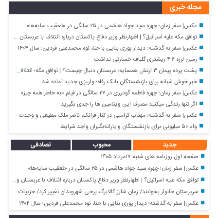
مجله خبری
عکس| سفر زمان؛ چهره سید جواد هاشمی در ۲۵ سالگی در «تعقیب سایه‌ها»
توافق مکه علیه اسرائیل؟ | اظهارنظر وزیر دفاع پاکستان درباره ائتلاف با عربستان و ترکیه
عکس| سفر به گذشته؛ دیدار پوری بنایی با حنا، نوه محمدعلی فردین؛ سال ۱۴۰۴
زمین لرزه ۴.۶ ریشتری گلباف خسارتی نداشت
پشت پرده پیمان ۳ ارتش همسایه؛ عربستان دنبال چیست؟ | توافق مکه؛ ائتلافی برای جنگیدن؟ | پنج نکته پیمان عربستان، ترکیه و پاکستان
خبر خوش شبانه برای بازنشستگان بانک رفاه؛ واریزی جدید آماده شد
عکس| سفر زمان؛ چهره فاطمه گودرزی در ۲۷ سالگی در فیلم «به خاطر همه چیز»
اگر تنها زندگی میکنید مصرف این ویتامین ها را جدی بگیرید
عکس| سفر به گذشته؛ مهتاب کرامتی در کنار فرانک، ناصر ملک مطیعی و وحدت؛ دهه ۹۰
وام ۵۰ میلیونی برای بازنشستگان و یارانه‌بگیران واجد شرایط
جدید
محبوب
تصادفی
صفحه اول روزنامه های شنبه ۱۷مرداد ۱۴۰۵
عکس| سفر زمان؛ چهره سید جواد هاشمی در ۲۵ سالگی در «تعقیب سایه‌ها»
توافق مکه علیه اسرائیل؟ | اظهارنظر وزیر دفاع پاکستان درباره ائتلاف با عربستان و ترکیه
سرپرستان خانوار بخوانند/ زمان شارژ کالابرگ برخی شهروندان تغییر کرد/ جزییات
عکس| سفر به گذشته؛ دیدار پوری بنایی با حنا، نوه محمدعلی فردین؛ سال ۱۴۰۴