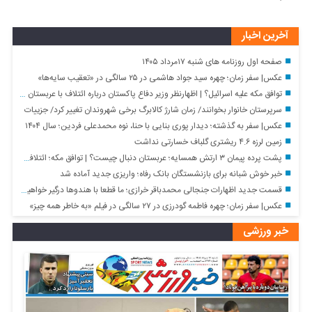
آخرین اخبار
صفحه اول روزنامه های شنبه ۱۷مرداد ۱۴۰۵
عکس| سفر زمان؛ چهره سید جواد هاشمی در ۲۵ سالگی در «تعقیب سایه‌ها»
توافق مکه علیه اسرائیل؟ | اظهارنظر وزیر دفاع پاکستان درباره ائتلاف با عربستان و ترکیه
سرپرستان خانوار بخوانند/ زمان شارژ کالابرگ برخی شهروندان تغییر کرد/ جزییات
عکس| سفر به گذشته؛ دیدار پوری بنایی با حنا، نوه محمدعلی فردین؛ سال ۱۴۰۴
زمین لرزه ۴.۶ ریشتری گلباف خسارتی نداشت
پشت پرده پیمان ۳ ارتش همسایه؛ عربستان دنبال چیست؟ | توافق مکه؛ ائتلافی برای جنگیدن؟ | پنج نکته پیمان عربستان، ترکیه و پاکستان
خبر خوش شبانه برای بازنشستگان بانک رفاه؛ واریزی جدید آماده شد
قسمت جدید اظهارات جنجالی محمدباقر خرازی؛ ما قطعا با هندوها درگیر خواهیم شد/ میان هندوها و یهودیان و اسرائیل پیوندهای ذاتی وجود دارد
عکس| سفر زمان؛ چهره فاطمه گودرزی در ۲۷ سالگی در فیلم «به خاطر همه چیز»
خبر ورزشی