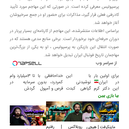
مهاجم از کارنامه‌ای بسیار پربار
پرسپولیس معرفی کرده است. در صورتی که این مهاجم مورد تأیید
کادرفنی فعلی قرار گیرد، مذاکرات برای حضور او در جمع سرخپوشان
آغاز خواهد شد.
براساس اطلاعات منتشرشده، این مهاجم از کارنامه‌ای بسیار پربار در
دوران حرفه‌ای خود برخوردار است. برخی منابع مدعی هستند که در
صورت انتقال این بازیکن به پرسپولیس ، او به یکی از بزرگ‌ترین
مهاجمان تاریخ فوتبال ایران تبدیل خواهد شد.
از سراسر وب
برای اولین بار
با این
خداحافظی با
تا 3میلیارد وام
در ایران
نوشیدنی
کمردرد، بدون
سرمایه در
این دکتر کرم
گیاهی کبدت
قرص و آمپول
گردش
ترمیم کننده
همیشه
فروشندگان =>
بیا بازی ببین
23 روزه
پرقدرته55%تخفیف
فروشگاهت رو
ساخت!
ثبت کن
روبلاکس | رفتیم
ماینکرفت | هیچی