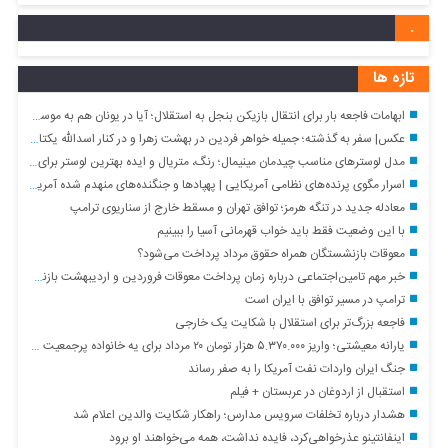
.
تازه ها
ابهامات فاجعه بار برای انتقال بازیکن بنجل به استقلال؛ آیا در یونان هم به موسی جنپو یک میلیون دلار پیش پرداخت دادند؟!
عکس| سفر به گذشته؛ جمیله خواهر فردین در بهشت زهرا و در کنار اسدالله یکتا؛ سال ۹۷
مدل لوسترهای مناسب چیدمان مینیمال؛ رنگ، متریال و ایده بهترین لوستر برای هر فضا
اسرار مگوی پرنده‌های نظامی آمریکایی | پهپادها و جنگنده‌های منهدم شده آمریکایی توسط نیروی هوافضای سپاه + فیلم
معادله جدید در تنگه هرمز؛ توافق تهران و مسقط خارج از سناریوی ترامپ
با این وضعیت فقط باید خواب قهرمانی آسیا را ببینیم
معوقات بازنشستگان همراه حقوق مرداد پرداخت می‌شود؟
خبر مهم تامین‌اجتماعی درباره زمان پرداخت معوقات فروردین و اردیبهشت بازنشستگان/ چرا پرداخت معوقات به تاخیر افتاد؟
ترامپ در مسیر توافق با ایران است
فاجعه بزرگ‌تر برای استقلال با شکایت یک خارجی
یارانه معیشتی؛ واریز ۵.۳۷۰.۰۰۰ هزار تومان ۲۰ مرداد برای یه خانواده پرجمعیت ۶ نفره
جنگ ایران واردات نفت آمریکا را به صفر رساند
استقبال از اردوغان در عربستان + فیلم
هشدار درباره تخلفات سرویس مدارس؛ راهکار شکایت والدین اعلام شد
اینفانتینو عذرخواهی‌کرد، فایده نداشت، همه می‌خواهند او برود