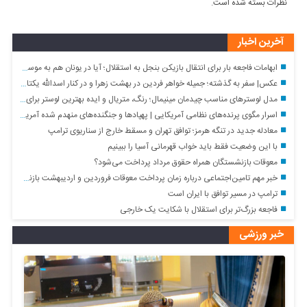
نظرات بسته شده است.
آخرین اخبار
ابهامات فاجعه بار برای انتقال بازیکن بنجل به استقلال؛ آیا در یونان هم به موسی جنپو یک میلیون دلار پیش پرداخت دادند؟!
عکس| سفر به گذشته؛ جمیله خواهر فردین در بهشت زهرا و در کنار اسدالله یکتا؛ سال ۹۷
مدل لوسترهای مناسب چیدمان مینیمال؛ رنگ، متریال و ایده بهترین لوستر برای هر فضا
اسرار مگوی پرنده‌های نظامی آمریکایی | پهپادها و جنگنده‌های منهدم شده آمریکایی توسط نیروی هوافضای سپاه + فیلم
معادله جدید در تنگه هرمز؛ توافق تهران و مسقط خارج از سناریوی ترامپ
با این وضعیت فقط باید خواب قهرمانی آسیا را ببینیم
معوقات بازنشستگان همراه حقوق مرداد پرداخت می‌شود؟
خبر مهم تامین‌اجتماعی درباره زمان پرداخت معوقات فروردین و اردیبهشت بازنشستگان/ چرا پرداخت معوقات به تاخیر افتاد؟
ترامپ در مسیر توافق با ایران است
فاجعه بزرگ‌تر برای استقلال با شکایت یک خارجی
خبر ورزشی