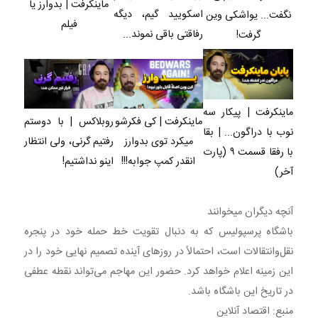
ماینکرفت | بدوارز یا
اسکویید گیم، دیگه
نگفت... یواشکی وین
فیلم
رفاقتی باقی نموند...
گرفت!
ماینکرفت | پیکار سه
ماینکرفت | کی فکرشو
روبلاکس | با دوستم
نوب با دراگون... | بقا
میکرد توی بدوارز
رفتیم گرنی، ولی انتظار
با رفقا قسمت ۹ (پارت
انقدر کمپ جوابه!!!
اینو نداشتیم!
آخر)
آنچه دیگران میخوانند
باشگاه پرسپولیس که به دنبال تقویت خط حمله خود در پنجره
نقل‌وانتقالات است، احتمالاً در روزهای آینده تصمیم نهایی خود را در
این زمینه اعلام خواهد کرد. حضور این مهاجم می‌تواند نقطه عطفی
در تاریخ این باشگاه باشد.
منبع: اقتصاد آنلاین