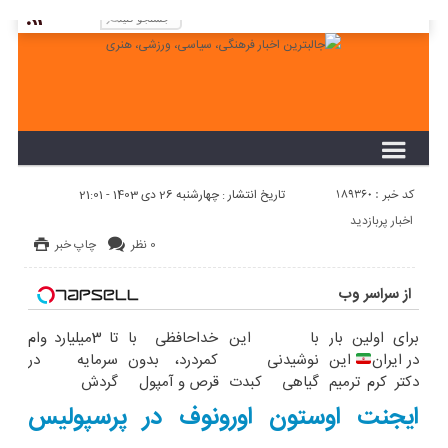
لطفا در پنل مديريتي خود به قسمت فهرست ها
برويد و منوي خود را ايجاد كنيد!
کد خبر : 189360
تاریخ انتشار : چهارشنبه 26 دی 1403 - 21:01
اخبار پربازدید
0 نظر
چاپ خبر
از سراسر وب
برای اولین بار
با این
خداحافظی با
تا 3میلیارد وام
در ایران
این
نوشیدنی
کمردرد، بدون
سرمایه در
دکتر کرم ترمیم
گیاهی کبدت
قرص و آمپول
گردش
کننده 23 روزه
همیشه
فروشندگان =>
ایجنت اوستون اورونوف در پرسپولیس
ساخت!
پرقدرته55%تخفیف
فروشگاهت رو