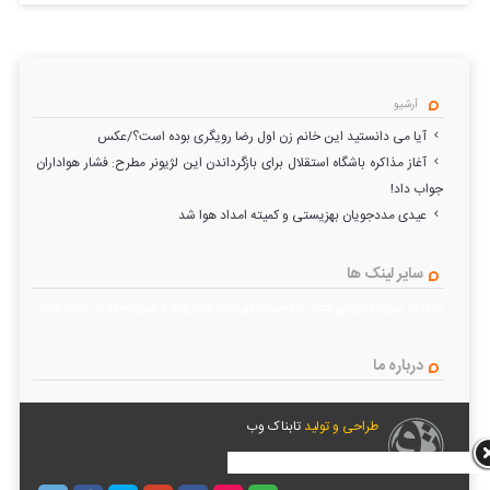
آرشیو
آیا می دانستید این خانم زن اول رضا رویگری بوده است؟/عکس
آغاز مذاکره باشگاه استقلال برای بازگرداندن این لژیونر مطرح: فشار هواداران
جواب داد!
عیدی مددجویان بهزیستی و کمیته امداد هوا شد
سایر لینک ها
لطفا در پنل مديريتي خود به قسمت فهرست ها برويد و منوي خود را ايجاد كنيد!
درباره ما
طراحی و تولید
تابناک وب