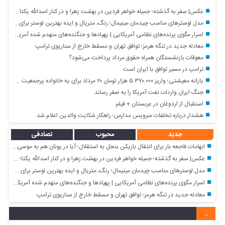
عکس| سفر به گذشته؛ جمیله خواهر فردین در بهشت زهرا و در کنار اسدالله یکتا؛ سال ۹۷
مدل لوسترهای مناسب چیدمان مینیمال؛ رنگ، متریال و ایده بهترین لوستر برای هر فضا
اسرار مگوی پرنده‌های نظامی آمریکایی | پهپادها و جنگنده‌های منهدم شده آمریکایی توسط نیروی هوافضای سپاه + فیلم
معادله جدید در تنگه هرمز؛ توافق تهران و مسقط خارج از سناریوی ترامپ
معوقات بازنشستگان همراه حقوق مرداد پرداخت می‌شود؟
ترامپ در مسیر توافق با ایران است
یارانه معیشتی؛ واریز ۵.۳۷۰.۰۰۰ هزار تومان ۲۰ مرداد برای یه خانواده پرجمعیت ۶ نفره
جنگ ایران واردات نفت آمریکا را به صفر رساند
استقبال از اردوغان در عربستان + فیلم
هشدار درباره تخلفات سرویس مدارس؛ راهکار شکایت والدین اعلام شد
جدید
محبوب
تصادفی
ابهامات فاجعه بار برای انتقال بازیکن بنجل به استقلال؛ آیا در یونان هم به موسی جنپو یک میلیون دلار پیش پرداخت دادند؟!
عکس| سفر به گذشته؛ جمیله خواهر فردین در بهشت زهرا و در کنار اسدالله یکتا؛ سال ۹۷
مدل لوسترهای مناسب چیدمان مینیمال؛ رنگ، متریال و ایده بهترین لوستر برای هر فضا
اسرار مگوی پرنده‌های نظامی آمریکایی | پهپادها و جنگنده‌های منهدم شده آمریکایی توسط نیروی هوافضای سپاه + فیلم
معادله جدید در تنگه هرمز؛ توافق تهران و مسقط خارج از سناریوی ترامپ
..