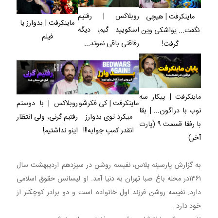
روبلاکس | رفتیم
ماینکرفت | هیچی
ماینکرفت | بدوارز یا
اسکویید گیم، دیگه
نگفت... یواشکی وین
فیلم
رفاقتی باقی نموند...
گرفت!
ماینکرفت | پیکار سه
ماینکرفت | کی فکرشو
روبلاکس | با دوستم
نوب با دراگون... | بقا
میکرد توی بدوارز
رفتیم گرنی، ولی انتظار
با رفقا قسمت ۹ (پارت
انقدر کمپ جوابه!!!
اینو نداشتیم!
آخر)
به گزارش پارسینه پلاس، نفیسه روشن در سیزدهم اردیبهشت سال
۱۳۶۱در محله باغ صبا تهران به دنیا آمد. او لیسانس حقوق اسلامی
دارد. نفیسه روشن فرزند اول خانواده است و دو برادر کوچکتر از
خود دارد.