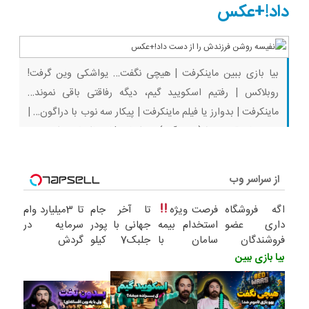
بگیر
ثبت کن
داد!+عکس
بیا بازی ببین ماینکرفت | هیچی نگفت… یواشکی وین گرفت!
روبلاکس | رفتیم اسکویید گیم، دیگه رفاقتی باقی نموند…
ماینکرفت | بدوارز یا فیلم ماینکرفت | پیکار سه نوب با دراگون… |
بقا با رفقا قسمت ۹ (پارت آخر) ماینکرفت | کی فکرشو میکرد توی
بدوارز انقدر کمپ جوابه!!! روبلاکس | با دوستم رفتیم گرنی،
از سراسر وب
اگه فروشگاه
فرصت ویژه
تا آخر جام
تا 3میلیارد وام
داری عضو
استخدام بیمه
جهانی با پودر
سرمایه در
فروشندگان
سامان با
جلبک7 کیلو
گردش
دیجی پی شو
حقوق و
لاغر شو
فروشندگان =>
بیا بازی ببین
3 میلیارد وام
مزایای بالا
فروشگاهت رو
بگیر
ثبت کن