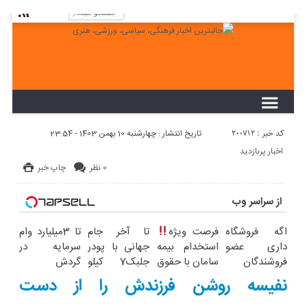
لطفا در پنل مديريتي خود به قسمت فهرست ها
برويد و منوي خود را ايجاد كنيد!
کد خبر : 200712
تاریخ انتشار : چهارشنبه 10 بهمن 1403 - 23:54
اخبار پربازدید
0 نظر
چاپ خبر
از سراسر وب
اگه فروشگاه
فرصت ویژه
تا آخر جام
تا 3میلیارد وام
داری عضو
استخدام بیمه
جهانی با پودر
سرمایه در
فروشندگان
سامان با حقوق
جلبک7 کیلو
گردش
دیجی پی شو
و مزایای بالا
لاغر شو
فروشندگان =>
نفیسه روشن فرزندش را از دست
3 میلیارد وام
فروشگاهت رو