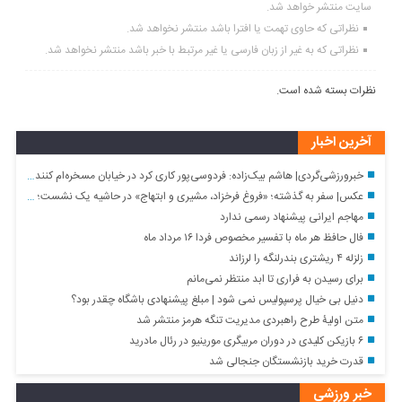
سایت منتشر خواهد شد.
نظراتی که حاوی تهمت یا افترا باشد منتشر نخواهد شد.
نظراتی که به غیر از زبان فارسی یا غیر مرتبط با خبر باشد منتشر نخواهد شد.
نظرات بسته شده است.
آخرین اخبار
خبرورزشی‌گردی| هاشم بیک‌زاده: فردوسی‌پور کاری کرد در خیابان مسخره‌ام کنند/ چهره خوبی دارم و می‌خواهم از فوتبال به سینما بروم!
عکس| سفر به گذشته؛ «فروغ فرخزاد، مشیری و ابتهاج» در حاشیه یک نشست؛ اوایل دهه ۴۰
مهاجم ایرانی پیشنهاد رسمی ندارد
فال حافظ هر ماه با تفسیر مخصوص فردا ۱۶ مرداد ماه
زلزله ۴ ریشتری بندرلنگه را لرزاند
برای رسیدن به فراری تا ابد منتظر نمی‌مانم
دنیل بی خیال پرسپولیس نمی شود | مبلغ پیشنهادی باشگاه چقدر بود؟
متن اولیۀ طرح راهبردی مدیریت تنگه هرمز منتشر شد
۶ بازیکن کلیدی در دوران مربیگری مورینیو در رئال مادرید
قدرت خرید بازنشستگان جنجالی شد
خبر ورزشی