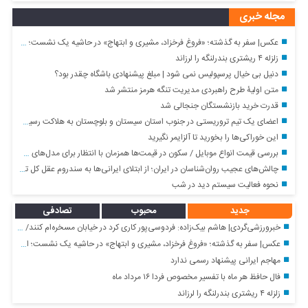
مجله خبری
عکس| سفر به گذشته؛ «فروغ فرخزاد، مشیری و ابتهاج» در حاشیه یک نشست؛ اوایل دهه ۴۰
زلزله ۴ ریشتری بندرلنگه را لرزاند
دنیل بی خیال پرسپولیس نمی شود | مبلغ پیشنهادی باشگاه چقدر بود؟
متن اولیۀ طرح راهبردی مدیریت تنگه هرمز منتشر شد
قدرت خرید بازنشستگان جنجالی شد
اعضای یک تیم تروریستی در جنوب استان سیستان و بلوچستان به هلاکت رسیدند
این خوراکی‌ها را بخورید تا آلزایمر نگیرید
بررسی قیمت انواع موبایل / سکون در قیمت‌ها همزمان با انتظار برای مدل‌های جدید
چالش‌های عجیب روان‌شناسان در ایران؛ از ابتلای ایرانی‌ها به سندروم عقل کل تا مقصران همیشه غایب ماجرا
نحوه فعالیت سیستم دید در شب
جدید
محبوب
تصادفی
خبرورزشی‌گردی| هاشم بیک‌زاده: فردوسی‌پور کاری کرد در خیابان مسخره‌ام کنند/ چهره خوبی دارم و می‌خواهم از فوتبال به سینما بروم!
عکس| سفر به گذشته؛ «فروغ فرخزاد، مشیری و ابتهاج» در حاشیه یک نشست؛ اوایل دهه ۴۰
مهاجم ایرانی پیشنهاد رسمی ندارد
فال حافظ هر ماه با تفسیر مخصوص فردا ۱۶ مرداد ماه
زلزله ۴ ریشتری بندرلنگه را لرزاند