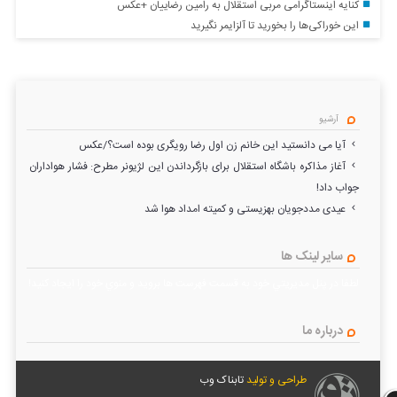
کنایه اینستاگرامی مربی استقلال به رامین رضاییان +عکس
این خوراکی‌ها را بخورید تا آلزایمر نگیرید
آرشیو
آیا می دانستید این خانم زن اول رضا رویگری بوده است؟/عکس
آغاز مذاکره باشگاه استقلال برای بازگرداندن این لژیونر مطرح: فشار هواداران
جواب داد!
عیدی مددجویان بهزیستی و کمیته امداد هوا شد
سایر لینک ها
لطفا در پنل مديريتي خود به قسمت فهرست ها برويد و منوي خود را ايجاد كنيد!
درباره ما
طراحی و تولید
تابناک وب