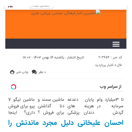
لطفا در پنل مديريتي خود به قسمت فهرست ها
برويد و منوي خود را ايجاد كنيد!
کد خبر : 203654
تاریخ انتشار : یکشنبه 14 بهمن 1403 - 17:02
فال
«
اخبار پربازدید
0 نظر
چاپ خبر
از سراسر وب
تا 3میلیارد وام
پایان دغدغه
ماشین سمند و
ماشین تیگو 7
سرمایه در
هزینه های
دنا گذاشتی
پرو برای فروش
گردش
دندان پزشکی
برای فروش ؟
داری؟ اینجا
فروشندگان =>
با پک سفید
اینجا سریع و
سریع بفروشش
احسان علیخانی دلیل مجرد ماندنش را
فروشگاهت رو
کننده خانگی
راحت بفروش