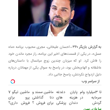
ببین
به گزارش بازیگر ۳۶۰ ،
احسان علیخانی، مجری محبوب برنامه «ماه
عسل»، در یکی از قسمت‌های اخیر این برنامه، راز مجرد ماندن خود
را فاش کرد. او که میزبان چندین زوج میانسال با داستان‌های
عاشقانه و الهام‌بخش بود، در پاسخ به سوال یکی از مهمانان درباره
دلیل ازدواج نکردنش، پاسخ جالبی داد.
از سراسر وب
تا 3میلیارد وام
پایان دغدغه
ماشین سمند و
ماشین تیگو 7
سرمایه در
هزینه های
دنا گذاشتی
پرو برای
گردش
دندان پزشکی
برای فروش ؟
فروش داری؟
فروشندگان =>
با پک سفید
اینجا سریع و
اینجا سریع
بیا بازی ببین