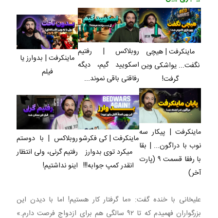
فروشگاهت رو
کننده خانگی
راحت بفروش
بفروشش
ثبت کن
روبلاکس | رفتیم
ماینکرفت | هیچی
ماینکرفت | بدوارز یا
اسکویید گیم، دیگه
نگفت... یواشکی وین
فیلم
رفاقتی باقی نموند...
گرفت!
ماینکرفت | پیکار سه
ماینکرفت | کی فکرشو
روبلاکس | با دوستم
نوب با دراگون... | بقا
میکرد توی بدوارز
رفتیم گرنی، ولی انتظار
با رفقا قسمت ۹ (پارت
انقدر کمپ جوابه!!!
اینو نداشتیم!
آخر)
علیخانی با خنده گفت: «ما گرفتار کار هستیم! اما با دیدن این
بزرگواران فهمیدم که تا ۹۲ سالگی هم برای ازدواج فرصت دارم.»