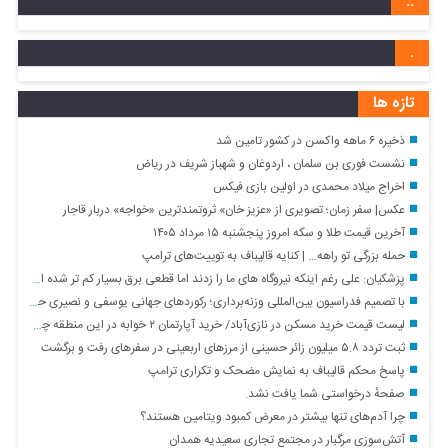
..
.
تازه ها
ذخیره ۶ ماهه واکسن در کشور تامین شد
نشست فوری بن سلمان ، اردوغان و شهباز شریف در ریاض
اخراج میلاد محمدی در اولین بازی فیکس
عکس| سفر زمان؛ تصویری از «عزیز خان» ثروتمندترین «خواجه» دربار قاجار
آخرین قیمت طلا و سکه امروز پنجشنبه ۱۵ مرداد ۱۴۰۵
حمله بزرگی تو راهه… | کنایه قالیباف به توییت‌های ترامپ
پزشکیان: علی رغم اینکه نیروگاه های ما را زدند اما قطعی برق بسیار کم تر شده است
با تصمیم فدراسیون بین‌المللی وزنه‌برداری؛ رکورد‌های جهانی یوسفی و نصیری حفظ شد
لیست قیمت خرید مسکن در نازی‌آباد/ خرید آپارتمان ۲ خوابه در این منطقه چقدر سرمایه نیاز دارد؟ + جدول مردادماه ۱۴۰۵
ثبت تردد ۵.۸ میلیون زائر حسینی از مرزهای اربعینی در سفرهای رفت و برگشت
پاسخ محکم قالیباف به نمایش مضحک و تکراری ترامپ
صفحهٔ درخواستی شما یافت نشد.
چرا آدم‌های تنها بیشتر در معرض کمبود ویتامین هستند؟
آتش‌سوزی مرگبار در مجتمع تجاری سعیدیه همدان