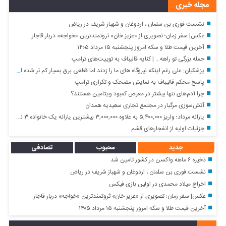
مجله خبری
نشست فوری بن سلمان ، اردوغان و شهباز شریف در ریاض
عکس| سفر زمان؛ تصویری از «عزیز خان» ثروتمندترین «خواجه» دربار قاجار
آخرین قیمت طلا و سکه امروز پنجشنبه ۱۵ مرداد ۱۴۰۵
حمله بزرگی تو راهه… | کنایه قالیباف به توییت‌های ترامپ
پزشکیان: علی رغم اینکه نیروگاه های ما را زدند اما قطعی برق بسیار کم تر شده است
پاسخ محکم قالیباف به نمایش مضحک و تکراری ترامپ
چرا آدم‌های تنها بیشتر در معرض کمبود ویتامین هستند؟
آتش‌سوزی مرگبار در مجتمع تجاری سعیدیه همدان
یارانه مرداد؛ واریز ۵,۴۰۰,۰۰۰ به علاوه ۳,۰۰۰,۰۰۰ بیشترین یارانه یک خانواده ۳ نفره
جزئیات اولیه از انفجارهای قشم
جدید
محبوب
تصادفی
ذخیره ۶ ماهه واکسن در کشور تامین شد
نشست فوری بن سلمان ، اردوغان و شهباز شریف در ریاض
اخراج میلاد محمدی در اولین بازی فیکس
عکس| سفر زمان؛ تصویری از «عزیز خان» ثروتمندترین «خواجه» دربار قاجار
آخرین قیمت طلا و سکه امروز پنجشنبه ۱۵ مرداد ۱۴۰۵