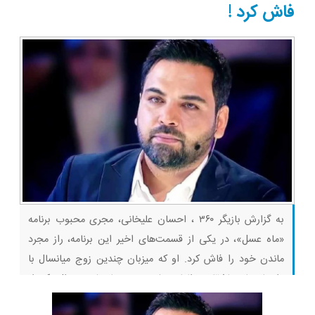
ثبت کن
فاش کرد !
به گزارش بازیگر ۳۶۰ ، احسان علیخانی، مجری محبوب برنامه
«ماه عسل»، در یکی از قسمت‌های اخیر این برنامه، راز مجرد
ماندن خود را فاش کرد. او که میزبان چندین زوج میانسال با
داستان‌های عاشقانه و الهام‌بخش بود، در پاسخ به سوال یکی از
مهمانان درباره دلیل ازدواج نکردنش، پاسخ جالبی داد. بیا بازی