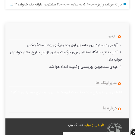
یارانه مرداد؛ واریز ۵,۴۰۰,۰۰۰ به علاوه ۳,۰۰۰,۰۰۰ بیشترین یارانه یک خانواده ۳ نفره
آرشیو
آیا می دانستید این خانم زن اول رضا رویگری بوده است؟/عکس
آغاز مذاکره باشگاه استقلال برای بازگرداندن این لژیونر مطرح: فشار هواداران
جواب داد!
عیدی مددجویان بهزیستی و کمیته امداد هوا شد
سایر لینک ها
لطفا در پنل مديريتي خود به قسمت فهرست ها برويد و منوي خود را ايجاد كنيد!
درباره ما
طراحی و تولید
تابناک وب