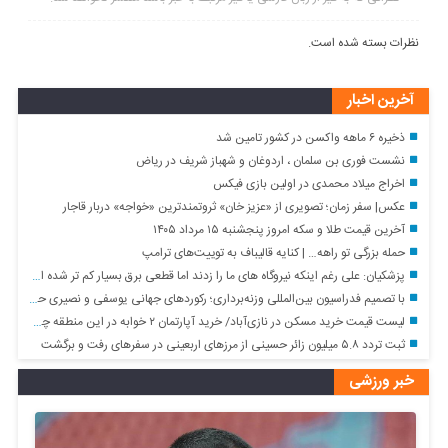
نظرات بسته شده است.
آخرین اخبار
ذخیره ۶ ماهه واکسن در کشور تامین شد
نشست فوری بن سلمان ، اردوغان و شهباز شریف در ریاض
اخراج میلاد محمدی در اولین بازی فیکس
عکس| سفر زمان؛ تصویری از «عزیز خان» ثروتمندترین «خواجه» دربار قاجار
آخرین قیمت طلا و سکه امروز پنجشنبه ۱۵ مرداد ۱۴۰۵
حمله بزرگی تو راهه… | کنایه قالیباف به توییت‌های ترامپ
پزشکیان: علی رغم اینکه نیروگاه های ما را زدند اما قطعی برق بسیار کم تر شده است
با تصمیم فدراسیون بین‌المللی وزنه‌برداری؛ رکورد‌های جهانی یوسفی و نصیری حفظ شد
لیست قیمت خرید مسکن در نازی‌آباد/ خرید آپارتمان ۲ خوابه در این منطقه چقدر سرمایه نیاز دارد؟ + جدول مردادماه ۱۴۰۵
ثبت تردد ۵.۸ میلیون زائر حسینی از مرزهای اربعینی در سفرهای رفت و برگشت
خبر ورزشی