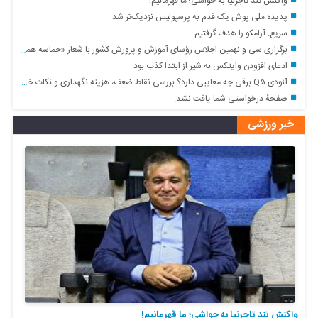
واکنش تند تاجرنیا به حواشی؛ ما قهرمانیم!
پدیده ملی پوش یک قدم به پرسپولیس نزدیک‌تر شد
سریع: آرامکو را هدف گرفتیم
برگزاری سی و نهمین اجلاس رؤسای آموزش و پرورش کشور با شعار «حماسه همدلی برای ایران»
ادعای افزودن وایتکس به شیر از ابتدا کذب بود
آئودی Q۵ برقی چه معایبی دارد؟ بررسی نقاط ضعف، هزینه نگهداری و نکات خرید
صفحهٔ درخواستی شما یافت نشد.
خبر ورزشی
واکنش تند تاجرنیا به حواشی؛ ما قهرمانیم!