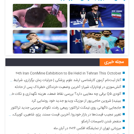
مجله خبری
۲۰th Iran ConMine Exhibition to Be Held in Tehran This October
آغاز ثبت‌نام آزمون کارشناسی ارشد علوم پزشکی | جزئیات زمان برگزاری، شرایط و هزینه ثبت‌نام
آتش‌سوزی در لوناپارک شیراز؛ آخرین وضعیت خزندگان خطرناک پس از حادثه
آئودی Q۵ برقی چه معایبی دارد؟ بررسی نقاط ضعف، هزینه نگهداری و نکات خرید
ببینید| شروین حاجی‌پور از موزیک ویدیو جدید خود رونمایی کرد
جابجایی ناگهانی روی نیمکت تراکتور؛ ربیعی رفت، نکونام سرمربی جدید تراکتور
تغییر عجیب قیمت‌ها در بازار خودرو/ آخرین قیمت سمند، پژو، شاهین، کوییک، پراید و تارا + جدول
منفجر شدن تاسیسات آرامکو
میزبانی تهران از نمایشگاه افکس ۲۰۲۶ در آبان ماه