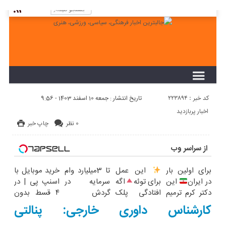
لطفا در پنل مديريتي خود به قسمت فهرست ها
برويد و منوي خود را ايجاد كنيد!
کد خبر : 223894
تاریخ انتشار : جمعه 10 اسفند 1403 - 9:56
اخبار پربازدید
0 نظر
چاپ خبر
از سراسر وب
برای اولین بار
این عمل
تا 3میلیارد وام
خرید موبایل با
در ایران
این
برای توئه
اگه
سرمایه در
اسنپ پی | در
دکتر کرم ترمیم
افتادگی پلک
گردش
۴ قسط بدون
کننده 23 روزه
داری
اگر
فروشندگان =>
سود و کارمزد!
کارشناس داوری خارجی: پنالتی
ساخت!
پف پلک اطراف
فروشگاهت رو