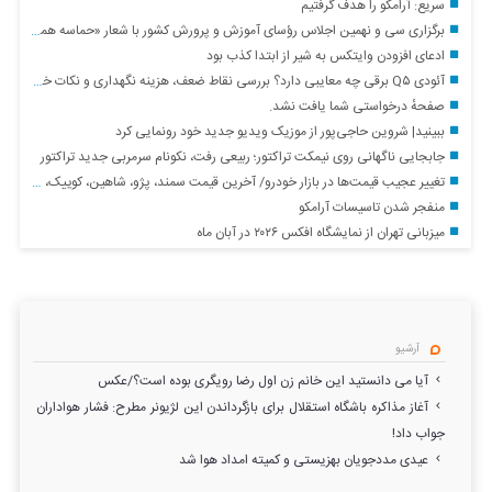
سریع: آرامکو را هدف گرفتیم
برگزاری سی و نهمین اجلاس رؤسای آموزش و پرورش کشور با شعار «حماسه همدلی برای ایران»
ادعای افزودن وایتکس به شیر از ابتدا کذب بود
آئودی Q۵ برقی چه معایبی دارد؟ بررسی نقاط ضعف، هزینه نگهداری و نکات خرید
صفحهٔ درخواستی شما یافت نشد.
ببینید| شروین حاجی‌پور از موزیک ویدیو جدید خود رونمایی کرد
جابجایی ناگهانی روی نیمکت تراکتور؛ ربیعی رفت، نکونام سرمربی جدید تراکتور
تغییر عجیب قیمت‌ها در بازار خودرو/ آخرین قیمت سمند، پژو، شاهین، کوییک، پراید و تارا + جدول
منفجر شدن تاسیسات آرامکو
میزبانی تهران از نمایشگاه افکس ۲۰۲۶ در آبان ماه
آرشیو
آیا می دانستید این خانم زن اول رضا رویگری بوده است؟/عکس
آغاز مذاکره باشگاه استقلال برای بازگرداندن این لژیونر مطرح: فشار هواداران
جواب داد!
عیدی مددجویان بهزیستی و کمیته امداد هوا شد