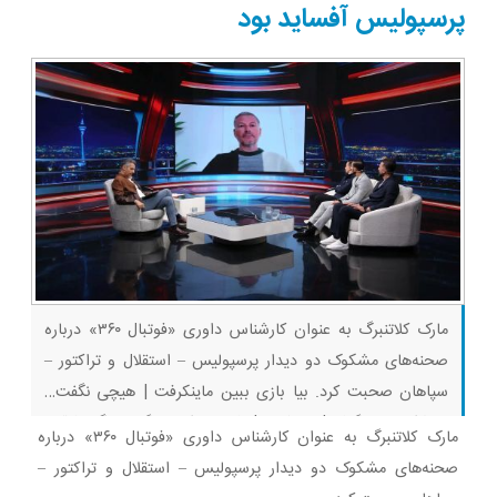
چشم داری
ثبت کن
پرسپولیس آفساید بود
مارک کلاتنبرگ به عنوان کارشناس داوری «فوتبال ۳۶۰» درباره
صحنه‌های مشکوک دو دیدار پرسپولیس – استقلال و تراکتور –
سپاهان صحبت کرد. بیا بازی ببین ماینکرفت | هیچی نگفت…
یواشکی وین گرفت! روبلاکس | رفتیم اسکویید گیم، دیگه رفاقتی
مارک کلاتنبرگ به عنوان کارشناس داوری «فوتبال ۳۶۰» درباره
باقی نموند… ماینکرفت | بدوارز یا فیلم ماینکرفت | پیکار سه نوب
صحنه‌های مشکوک دو دیدار پرسپولیس – استقلال و تراکتور –
با دراگون… | بقا