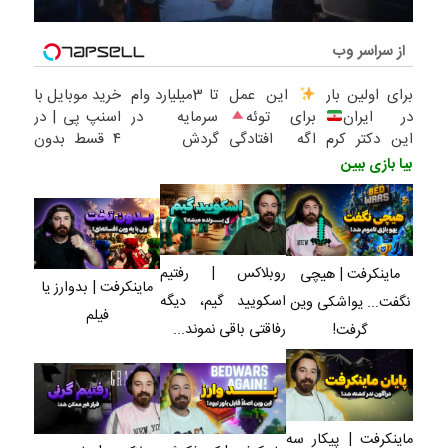
از سراسر وب
برای اولین بار
این عمل
تا 3میلیارد وام
خرید موبایل با
در ایران
برای توئه
سرمایه در
اسنپ پی | در
این دکتر کرم
اگه افتادگی
گردش
۴ قسط بدون
ترمیم کننده
پلک داری
فروشندگان =>
سود و کارمزد!
بیا بازی ببین
23 روزه
اگر پف پلک
فروشگاهت رو
ساخت!
اطراف چشم
ثبت کن
داری
روبلاکس | رفتیم
ماینکرفت | هیچی
ماینکرفت | بدوارز یا
اسکویید گیم، دیگه
نگفت... یواشکی وین
فیلم
رفاقتی باقی نموند...
گرفت!
ماینکرفت | پیکار سه