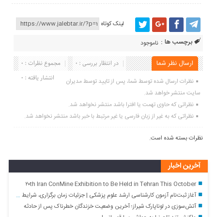
لینک کوتاه
برچسب ها :
ناموجود
ارسال نظر شما
در انتظار بررسی : 0
مجموع نظرات : 0
انتشار یافته : 0
نظرات ارسال شده توسط شما، پس از تایید توسط مدیران
سایت منتشر خواهد شد.
نظراتی که حاوی تهمت یا افترا باشد منتشر نخواهد شد.
نظراتی که به غیر از زبان فارسی یا غیر مرتبط با خبر باشد منتشر نخواهد شد.
نظرات بسته شده است.
آخرین اخبار
۲۰th Iran ConMine Exhibition to Be Held in Tehran This October
آغاز ثبت‌نام آزمون کارشناسی ارشد علوم پزشکی | جزئیات زمان برگزاری، شرایط و هزینه ثبت‌نام
آتش‌سوزی در لوناپارک شیراز؛ آخرین وضعیت خزندگان خطرناک پس از حادثه