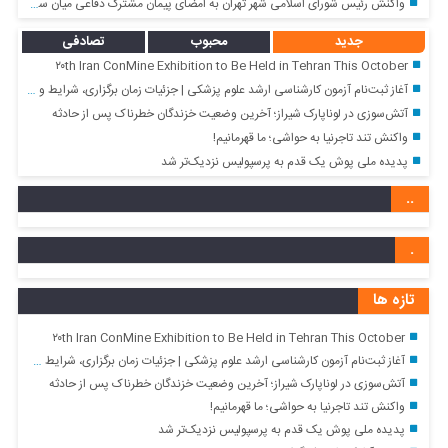
واکنش رئیس شورای اسلامی شهر تهران به امضای پیمان مشترک دفاعی میان سه کشور پاکستان، عربستان سعودی و ترکیه
جدید
محبوب
تصادفی
۲۰th Iran ConMine Exhibition to Be Held in Tehran This October
آغاز ثبت‌نام آزمون کارشناسی ارشد علوم پزشکی | جزئیات زمان برگزاری، شرایط و هزینه ثبت‌نام
آتش‌سوزی در لوناپارک شیراز؛ آخرین وضعیت خزندگان خطرناک پس از حادثه
واکنش تند تاجرنیا به حواشی؛ ما قهرمانیم!
پدیده ملی پوش یک قدم به پرسپولیس نزدیک‌تر شد
..
.
تازه ها
۲۰th Iran ConMine Exhibition to Be Held in Tehran This October
آغاز ثبت‌نام آزمون کارشناسی ارشد علوم پزشکی | جزئیات زمان برگزاری، شرایط و هزینه ثبت‌نام
آتش‌سوزی در لوناپارک شیراز؛ آخرین وضعیت خزندگان خطرناک پس از حادثه
واکنش تند تاجرنیا به حواشی؛ ما قهرمانیم!
پدیده ملی پوش یک قدم به پرسپولیس نزدیک‌تر شد