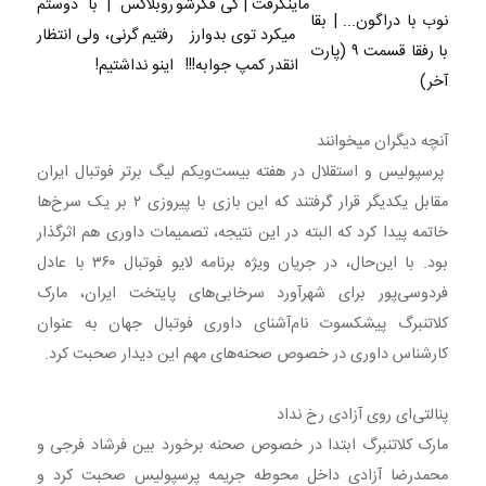
ماینکرفت | کی فکرشو
روبلاکس | با دوستم
نوب با دراگون... | بقا
میکرد توی بدوارز
رفتیم گرنی، ولی انتظار
با رفقا قسمت ۹ (پارت
انقدر کمپ جوابه!!!
اینو نداشتیم!
آخر)
آنچه دیگران میخوانند
پرسپولیس و استقلال در هفته بیست‌ویکم لیگ برتر فوتبال ایران
مقابل یکدیگر قرار گرفتند که این بازی با پیروزی ۲ بر یک سرخ‌ها
خاتمه پیدا کرد که البته در این نتیجه، تصمیمات داوری هم اثرگذار
بود. با این‌حال، در جریان ویژه برنامه لایو فوتبال ۳۶۰ با عادل
فردوسی‌پور برای شهرآورد سرخابی‌های پایتخت ایران، مارک
کلاتنبرگ پیشکسوت نام‌آشنای داوری فوتبال جهان به عنوان
کارشناس داوری در خصوص صحنه‌های مهم این دیدار صحبت کرد.
پنالتی‌ای روی آزادی رخ نداد
مارک کلاتنبرگ ابتدا در خصوص صحنه برخورد بین فرشاد فرجی و
محمدرضا آزادی داخل محوطه جریمه پرسپولیس صحبت کرد و