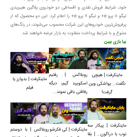
دست نده
23 روزه
خود، شرایط فروش نقدی و اقساطی دو خودروی پلاگین هیبریدی
ساخت!
تیگو ۸ پرو e+ و تیگو ۷ پرو e+ را اعلام کرد. این دو محصول که از
پرفروش‌ترین خودروهای این شرکت محسوب می‌شوند، در رنگ‌های
متنوع و با شرایط پرداخت متفاوت به بازار عرضه خواهند شد.
بیا بازی ببین
روبلاکس | رفتیم
ماینکرفت | هیچی
ماینکرفت | بدوارز یا
اسکویید گیم، دیگه
نگفت... یواشکی وین
فیلم
رفاقتی باقی نموند...
گرفت!
ماینکرفت | پیکار سه
ماینکرفت | کی فکرشو
روبلاکس | با دوستم
نوب با دراگون... | بقا