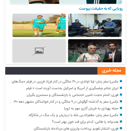
رویایی که به حقیقت پیوست
مجله خبری
عکس| سفر زمان؛ لیلا اوتادی در ۳۰ سالگی در کنار فرزاد فرزین در فیلم «سگ‌های پوشالی»
ایران غنائم چشمگیری از آمریکا و اسرائیل به‌دست آورده است + فیلم
فوری؛ اتمام حجت تامین اجتماعی با بازنشستگان و مستمری بگیران
عکس| سفر به گذشته؛ گوگوش در ۹ سالگی و در کنار خوانندگان مشهور دهه ۳۰؛ سال ۱۳۳۸
حمله پهپادی به شریان گازی مهم به اروپا
عکس| سفر زمان؛ مظفرالدین شاه با درباریان و یک سگ در شکارگاه
هندوانه یا طالبی؛ کدام‌ برای قند خون بهتر است؟
فوری؛ انتشار تقویم پرداخت واریزی های مردادماه بازنشستگان