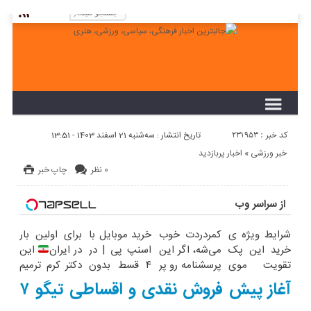
لطفا در پنل مديريتي خود به قسمت فهرست ها
برويد و منوي خود را ايجاد كنيد!
کد خبر : 231953
تاریخ انتشار : سه‌شنبه 21 اسفند 1403 - 13:51
خبر ورزشی
«
اخبار پربازدید
0 نظر
چاپ خبر
از سراسر وب
شرایط ویژه ی
کمردردت خوب
خرید موبایل با
برای اولین بار
خرید این پک
می‌شه، اگر این
اسنپ پی | در
در ایران
این
تقویت موی
پرسشنامه رو پر
۴ قسط بدون
دکتر کرم ترمیم
آلمانی رو از
کنی!!
سود و کارمزد!
کننده 23 روزه
آغاز پیش‌ فروش نقدی و اقساطی تیگو ۷
دست نده
ساخت!