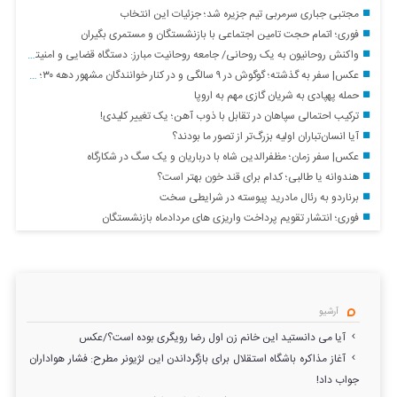
مجتبی جباری سرمربی تیم جزیره شد؛ جزئیات این انتخاب
فوری؛ اتمام حجت تامین اجتماعی با بازنشستگان و مستمری بگیران
واکنش روحانیون به یک روحانی/ جامعه روحانیت مبارز: دستگاه قضایی و امنیتی با باقر خرازی برخورد کنند
عکس| سفر به گذشته؛ گوگوش در ۹ سالگی و در کنار خوانندگان مشهور دهه ۳۰؛ سال ۱۳۳۸
حمله پهپادی به شریان گازی مهم به اروپا
ترکیب احتمالی سپاهان در تقابل با ذوب آهن؛ یک تغییر کلیدی!
آیا انسان‌تباران اولیه بزرگ‌تر از تصور ما بودند؟
عکس| سفر زمان؛ مظفرالدین شاه با درباریان و یک سگ در شکارگاه
هندوانه یا طالبی؛ کدام‌ برای قند خون بهتر است؟
برناردو به رئال مادرید پیوسته در شرایطی سخت
فوری؛ انتشار تقویم پرداخت واریزی های مردادماه بازنشستگان
آرشیو
آیا می دانستید این خانم زن اول رضا رویگری بوده است؟/عکس
آغاز مذاکره باشگاه استقلال برای بازگرداندن این لژیونر مطرح: فشار هواداران
جواب داد!