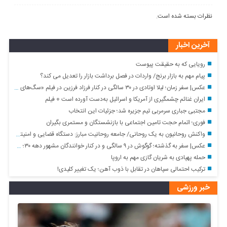
نظرات بسته شده است.
آخرین اخبار
رویایی که به حقیقت پیوست
پیام مهم به بازار برنج/ واردات در فصل برداشت بازار را تعدیل می کند؟
عکس| سفر زمان؛ لیلا اوتادی در ۳۰ سالگی در کنار فرزاد فرزین در فیلم «سگ‌های پوشالی»
ایران غنائم چشمگیری از آمریکا و اسرائیل به‌دست آورده است + فیلم
مجتبی جباری سرمربی تیم جزیره شد؛ جزئیات این انتخاب
فوری؛ اتمام حجت تامین اجتماعی با بازنشستگان و مستمری بگیران
واکنش روحانیون به یک روحانی/ جامعه روحانیت مبارز: دستگاه قضایی و امنیتی با باقر خرازی برخورد کنند
عکس| سفر به گذشته؛ گوگوش در ۹ سالگی و در کنار خوانندگان مشهور دهه ۳۰؛ سال ۱۳۳۸
حمله پهپادی به شریان گازی مهم به اروپا
ترکیب احتمالی سپاهان در تقابل با ذوب آهن؛ یک تغییر کلیدی!
خبر ورزشی