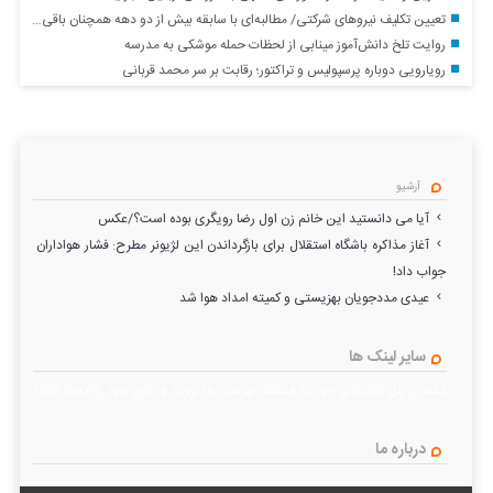
تعیین تکلیف نیروهای شرکتی/ مطالبه‌ای با سابقه بیش از دو دهه همچنان باقی است
روایت تلخ دانش‌آموز مینابی از لحظات حمله موشکی به مدرسه
رویارویی دوباره پرسپولیس و تراکتور؛ رقابت بر سر محمد قربانی
آرشیو
آیا می دانستید این خانم زن اول رضا رویگری بوده است؟/عکس
آغاز مذاکره باشگاه استقلال برای بازگرداندن این لژیونر مطرح: فشار هواداران
جواب داد!
عیدی مددجویان بهزیستی و کمیته امداد هوا شد
سایر لینک ها
لطفا در پنل مديريتي خود به قسمت فهرست ها برويد و منوي خود را ايجاد كنيد!
درباره ما