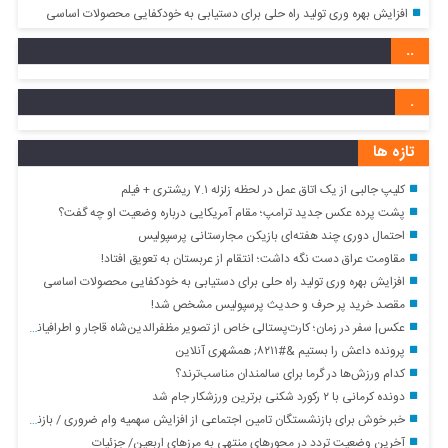
افزایش بهره وری تولید راه حلی برای دستیابی به خودکفایی محصولات اساسی
..
.
تازه ها
کلیپ جالبی از یک اتاق عمل در لحظه زلزله ۷.۱ ریشتری + فیلم
پشت پرده عکس جدید ترامپ؛ مقام آمریکایی درباره وضعیت او چه گفت؟
احتمال دوری چند هفته‌ای بازیکن مجارستانی پرسپولیس
مقاومت عراق دست نگه داشت؛ انتقام از عربستان به تعویق افتاد!
افزایش بهره وری تولید راه حلی برای دستیابی به خودکفایی محصولات اساسی
مقصد خرید پر حرف و حدیث پرسپولیس مشخص شد!
عکس| سفر در زمان؛ کارت‌پستالی خاص از تصویر مظفرالدین‌شاه قاجار و اطرافیانش
پرونده داعش را بستیم &#۸۲۱۱; همشهری آنلاین
کدام ورزش‌ها در گرما برای سالمندان مناسب‌ترند؟
دونده کرمانی با ۲ رکورد شکنی برترین ورزشکار جام شد
خبر خوش برای بازنشستگان تامین اجتماعی از افزایش سهمیه وام ضروری / بازنشستگان متقاضی وام ضروری این خبر مخصوص شماست
آخرین وضعیت تردد در محورهای منتهی به مرزهای اربعین/ جزئیات