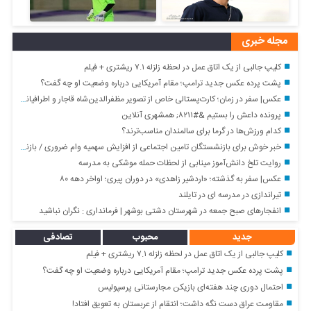
مجله خبری
کلیپ جالبی از یک اتاق عمل در لحظه زلزله ۷.۱ ریشتری + فیلم
پشت پرده عکس جدید ترامپ؛ مقام آمریکایی درباره وضعیت او چه گفت؟
عکس| سفر در زمان؛ کارت‌پستالی خاص از تصویر مظفرالدین‌شاه قاجار و اطرافیانش
پرونده داعش را بستیم &#۸۲۱۱; همشهری آنلاین
کدام ورزش‌ها در گرما برای سالمندان مناسب‌ترند؟
خبر خوش برای بازنشستگان تامین اجتماعی از افزایش سهمیه وام ضروری / بازنشستگان متقاضی وام ضروری این خبر مخصوص شماست
روایت تلخ دانش‌آموز مینابی از لحظات حمله موشکی به مدرسه
عکس| سفر به گذشته؛ «اردشیر زاهدی» در دوران پیری؛ اواخر دهه ۸۰
تیراندازی در مدرسه ای در تایلند
انفجارهای صبح جمعه در شهرستان دشتی بوشهر | فرمانداری : نگران نباشید
جدید
محبوب
تصادفی
کلیپ جالبی از یک اتاق عمل در لحظه زلزله ۷.۱ ریشتری + فیلم
پشت پرده عکس جدید ترامپ؛ مقام آمریکایی درباره وضعیت او چه گفت؟
احتمال دوری چند هفته‌ای بازیکن مجارستانی پرسپولیس
مقاومت عراق دست نگه داشت؛ انتقام از عربستان به تعویق افتاد!