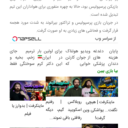
او صورت گرفت. بیا
بازیکن پرسپولیس بود، حالا به چهره منفوری برای هواداران این تیم
تبدیل شده است.
در جریان بازی پرسپولیس و تراکتور بیرانوند به شدت مورد هجمه
قرار گرفت و فحاشی های زیادی به او صورت گرفت.
از سراسر وب
پایان دغدغه
ویدیو هولناک
برای اولین بار
ترمیم جای
هزینه های
از جوان کارتن
در ایران
زخم، بخیه و
دندان پزشکی
خوابی که
این دکتر کرم
سوختگی فقط
با پک سفید
میلیاردر شد.
ترمیم کننده
در 3 هفته!!
بیا بازی ببین
کننده خانگی
آموزش رایگان
23 روزه
ساخت!
روبلاکس | رفتیم
ماینکرفت | هیچی
ماینکرفت | بدوارز یا
اسکویید گیم، دیگه
نگفت... یواشکی وین
فیلم
رفاقتی باقی نموند...
گرفت!