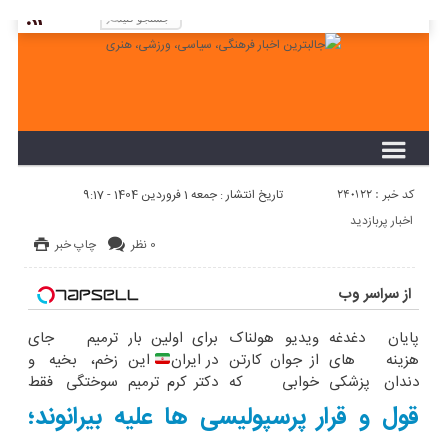
لطفا در پنل مديريتي خود به قسمت فهرست ها
برويد و منوي خود را ايجاد كنيد!
کد خبر : 240122
تاریخ انتشار : جمعه 1 فروردین 1404 - 9:17
اخبار پربازدید
0 نظر
چاپ خبر
از سراسر وب
پایان دغدغه
ویدیو هولناک
برای اولین بار
ترمیم جای
هزینه های
از جوان کارتن
در ایران
این
زخم، بخیه و
دندان پزشکی
خوابی که
دکتر کرم ترمیم
سوختگی فقط
با پک سفید
میلیاردر شد.
کننده 23 روزه
در 3 هفته!!
قول و قرار پرسپولیسی ها علیه بیرانوند؛
کننده خانگی
آموزش رایگان
ساخت!