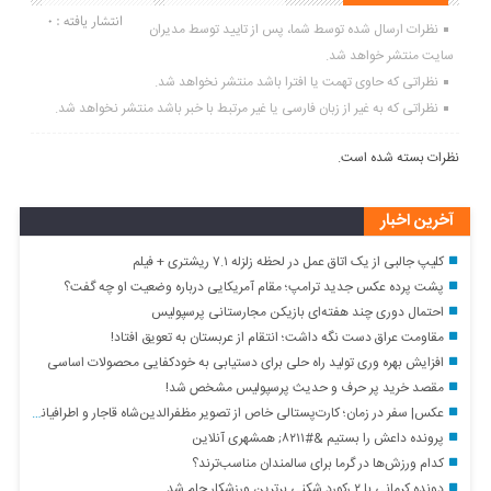
انتشار یافته : 0
نظرات ارسال شده توسط شما، پس از تایید توسط مدیران
سایت منتشر خواهد شد.
نظراتی که حاوی تهمت یا افترا باشد منتشر نخواهد شد.
نظراتی که به غیر از زبان فارسی یا غیر مرتبط با خبر باشد منتشر نخواهد شد.
نظرات بسته شده است.
آخرین اخبار
کلیپ جالبی از یک اتاق عمل در لحظه زلزله ۷.۱ ریشتری + فیلم
پشت پرده عکس جدید ترامپ؛ مقام آمریکایی درباره وضعیت او چه گفت؟
احتمال دوری چند هفته‌ای بازیکن مجارستانی پرسپولیس
مقاومت عراق دست نگه داشت؛ انتقام از عربستان به تعویق افتاد!
افزایش بهره وری تولید راه حلی برای دستیابی به خودکفایی محصولات اساسی
مقصد خرید پر حرف و حدیث پرسپولیس مشخص شد!
عکس| سفر در زمان؛ کارت‌پستالی خاص از تصویر مظفرالدین‌شاه قاجار و اطرافیانش
پرونده داعش را بستیم &#۸۲۱۱; همشهری آنلاین
کدام ورزش‌ها در گرما برای سالمندان مناسب‌ترند؟
دونده کرمانی با ۲ رکورد شکنی برترین ورزشکار جام شد