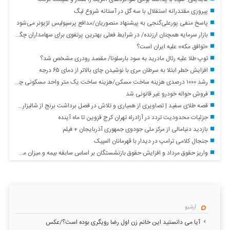
پیروزی مقتدرانه استقلال با سه گل در آستانه شروع لیگ
پاسخ منفی پورعلی‌گنجی به پیشنهاد منصوریان/مدافع پرسپولیس لژیونر می‌شود
بازار سرمایه همچنان ارزنده/ در شرایط فعلی بهترین پرتفوی برای سهامداران چگونه خواهد بود؟
«توافق مکه» علیه ایران است؟
توپ طلا علیه رئال مادرید به سود بارسلونا/ مقصد رودری مشخص شد؟
افزایش خطر ابتلا به سرطان مری با نوشیدن چای بالاتر از دمای ۶۵ درجه
رشد ۱۰۰۰ درصدی هزینه ساخت مسکن/هزینه ساخت یک متر واحد مسکونی چقدر است؟+ جدول
فروش حواله خودرو غیر قانونی شد
قصه طلای سفید | تصاویری از همیاری و تلاش در فصل برداشت برنج از شالیزارهای شمال کشور
جزئیات محدودیت تردد در آزادراه تهران کرج قزوین تا ماه آینده
بازدید دنیامالی از مرکز ملی جودوی جمهوری آذربایجان + فیلم
جنجال کلامی ترامپ در دیدار با قهرمانان المپیک
واریز حقوق مرداد و افزایش حقوق بازنشستگان بر اساس سابقه بیمه و میزان مستمری + جزئیات
آرشیو
آیا می دانستید این خانم زن اول رضا رویگری بوده است؟/عکس