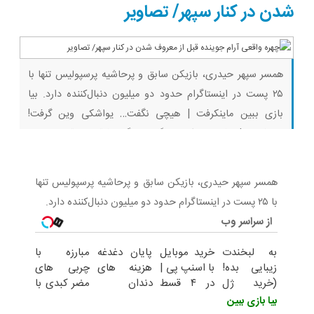
با40%تخفیف)
کبد(تخفیف تا
شدن در کنار سپهر/ تصاویر
امشب)
همسر سپهر حیدری، بازیکن سابق و پرحاشیه پرسپولیس تنها با
۲۵ پست در اینستاگرام حدود دو میلیون دنبال‌کننده دارد. بیا
بازی ببین ماینکرفت | هیچی نگفت… یواشکی وین گرفت!
روبلاکس | رفتیم اسکویید گیم، دیگه رفاقتی باقی نموند…
ماینکرفت | بدوارز یا فیلم ماینکرفت | پیکار سه نوب با دراگون… |
بقا با رفقا قسمت
همسر سپهر حیدری، بازیکن سابق و پرحاشیه پرسپولیس تنها
با ۲۵ پست در اینستاگرام حدود دو میلیون دنبال‌کننده دارد.
از سراسر وب
به لبخندت
خرید موبایل
پایان دغدغه
مبارزه با
زیبایی بده!
با اسنپ پی |
هزینه های
چربی های
(خرید ژل
در ۴ قسط
دندان
مضر کبدی با
سفیدکننده
بدون سود و
پزشکی با
دمنوش
بیا بازی ببین