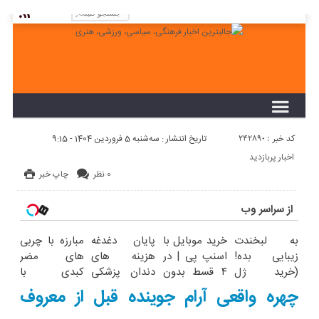
لطفا در پنل مديريتي خود به قسمت فهرست ها
برويد و منوي خود را ايجاد كنيد!
کد خبر : 242890
تاریخ انتشار : سه‌شنبه 5 فروردین 1404 - 9:15
اخبار پربازدید
0 نظر
چاپ خبر
از سراسر وب
به لبخندت
خرید موبایل با
پایان دغدغه
مبارزه با چربی
زیبایی بده!
اسنپ پی | در
هزینه های
های مضر
(خرید ژل
۴ قسط بدون
دندان پزشکی
کبدی با
سفیدکننده
سود و کارمزد!
با پک سفید
دمنوش گیاهی
چهره واقعی آرام جوینده قبل از معروف
دندان
کننده خانگی
پاکسازی