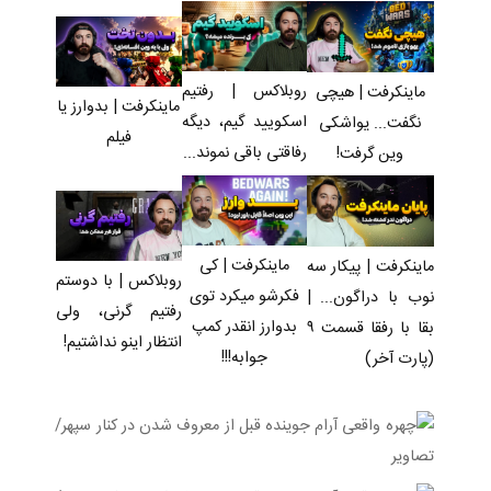
دندان
کارمزد!
پک سفید
گیاهی
با40%تخفیف)
کننده خانگی
پاکسازی
کبد(تخفیف
تا امشب)
روبلاکس | رفتیم
ماینکرفت | هیچی
ماینکرفت | بدوارز یا
اسکویید گیم، دیگه
نگفت... یواشکی
فیلم
رفاقتی باقی نموند...
وین گرفت!
ماینکرفت | کی
ماینکرفت | پیکار سه
روبلاکس | با دوستم
فکرشو میکرد توی
نوب با دراگون... |
رفتیم گرنی، ولی
بدوارز انقدر کمپ
بقا با رفقا قسمت ۹
انتظار اینو نداشتیم!
جوابه!!!
(پارت آخر)