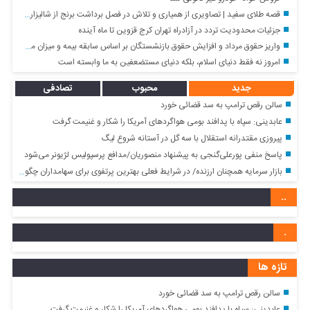
قصه طلای سفید | تصاویری از همیاری و تلاش در فصل برداشت برنج از شالیزارهای شمال کشور
جزئیات محدودیت تردد در آزادراه تهران کرج قزوین تا ماه آینده
واریز حقوق مرداد و افزایش حقوق بازنشستگان بر اساس سابقه بیمه و میزان مستمری + جزئیات
امروز نه فقط دنیای اسلام، بلکه دنیای مستضعفین به ما وابسته است
جدید
محبوب
تصادفی
سالن رقص ترامپ به سد قضائی خورد
عابدینی: سپاه با پدافند بومی هواگردهای آمریکا را شکار و غنیمت گرفت
پیروزی مقتدرانه استقلال با سه گل در آستانه شروع لیگ
پاسخ منفی پورعلی‌گنجی به پیشنهاد منصوریان/مدافع پرسپولیس لژیونر می‌شود
بازار سرمایه همچنان ارزنده/ در شرایط فعلی بهترین پرتفوی برای سهامداران چگونه خواهد بود؟
..
.
تازه ها
سالن رقص ترامپ به سد قضائی خورد
عابدینی: سپاه با پدافند بومی هواگردهای آمریکا را شکار و غنیمت گرفت