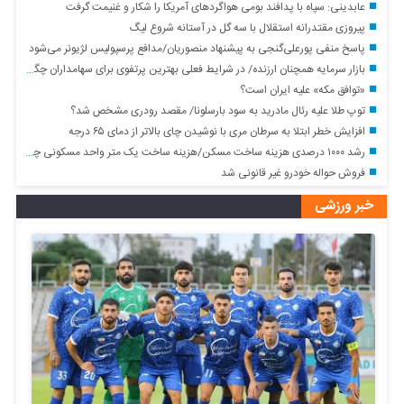
عابدینی: سپاه با پدافند بومی هواگردهای آمریکا را شکار و غنیمت گرفت
پیروزی مقتدرانه استقلال با سه گل در آستانه شروع لیگ
پاسخ منفی پورعلی‌گنجی به پیشنهاد منصوریان/مدافع پرسپولیس لژیونر می‌شود
بازار سرمایه همچنان ارزنده/ در شرایط فعلی بهترین پرتفوی برای سهامداران چگونه خواهد بود؟
«توافق مکه» علیه ایران است؟
توپ طلا علیه رئال مادرید به سود بارسلونا/ مقصد رودری مشخص شد؟
افزایش خطر ابتلا به سرطان مری با نوشیدن چای بالاتر از دمای ۶۵ درجه
رشد ۱۰۰۰ درصدی هزینه ساخت مسکن/هزینه ساخت یک متر واحد مسکونی چقدر است؟+ جدول
فروش حواله خودرو غیر قانونی شد
خبر ورزشی