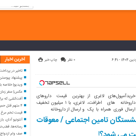
كنيد!
آخرین اخبار
0 نظر
چاپ خبر
تاخیر در پرداخت ح
پیشنهاد پیوستن 
ویدیو| خلاصه بازی یوونتو
عکس| سفر زمان؛ چهرۀ م
خریدآمپول‌های لاغری از
بهترین قیمت داروهای
آفت‌کشی که برای نابودی پش
داروخانه های اطرافت،
لاغری، با ۱ میلیون تخفیف
۴ متهم قتل حمیدرضا رجب‌زاده، مداح ربوده شده، دستگیر شدند
ارسال فوری همراه با پک
و ارسال از داروخانه‌
قیمت تخم مرغ امروز شنبه ۱۷ مرداد ۱۴۰۵ 
یخ!
زنشستگان تامین اجتماعی / معوقات
آنتونیو آدان، بازی
رسانه‌ها، قطب‌نم
خت می شود؟!
صف وام ازدواج ت