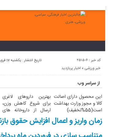
لطفا در پنل مديريتي خود به قسمت فهرست ها برويد و منوي خود را ايجاد 
کد خبر : 251506
تاریخ انتشار : یکشنبه 17 فروردین 1404 - 6:41
خبر ورزشی
«
اخبار پربازدید
از سراسر وب
این محصول دارای اصالت
بهترین داروهای لاغری
کالا و مجوز وزارت بهداشت
برای شروع کاهش وزن،
است(55%تخفیف)
ارسال از داروخانه های
نزدیکت!
زمان واریز و اعمال افزایش حقوق با
متناسب سازی در فروردین ماه پردا