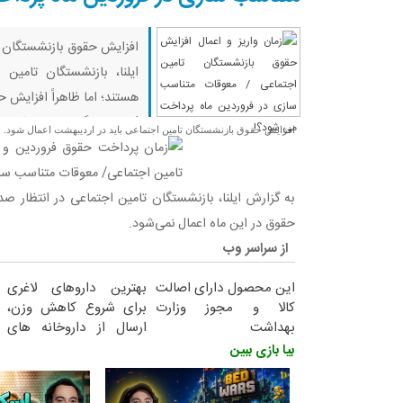
افزایش حقوق بازنشستگان ت
ایلنا، بازنشستگان تامین
هستند؛ اما ظاهراً افزایش ح
| هیچی نگفت… یواشکی وین
افزایش حقوق بازنشستگان تامین اجتماعی باید در اردیبهشت اعمال شود.
باقی نموند… ماینکرفت | بدوا
به گزارش ایلنا، بازنشستگان تامین اجتماعی در انتظار ص
حقوق در این ماه اعمال نمی‌شود.
از سراسر وب
این محصول دارای اصالت
بهترین داروهای لاغری
کالا و مجوز وزارت
برای شروع کاهش وزن،
بهداشت
ارسال از داروخانه های
است(55%تخفیف)
نزدیکت!
بیا بازی ببین