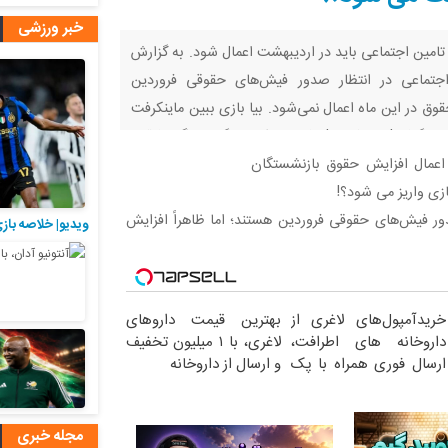
خبر ورزشی
امین اجتماعی باید در اردیبهشت اعمال شود. به گزارش
 اجتماعی در انتظار صدور فیش‌های حقوقی فروردین
قوق در این ماه اعمال نمی‌شود. بیا بازی ببین ماینکرفت
 گرفت! روبلاکس | رفتیم اسکویید گیم، دیگه رفاقتی
رز یا
دور فیش‌های حقوقی فروردین هستند؛ اما ظاهراً افزایش
ویدیو| خلاصه بازی یوونتوس 
خریدآمپول‌های لاغری از
بهترین قیمت داروهای
داروخانه های اطرافت،
لاغری، با ۱ میلیون تخفیف
ارسال فوری همراه با پک
و ارسال از داروخانه‌
یخ!
مجله خبری