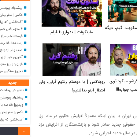
پیشنهاد پیوستن 
عکس| سفر زمان؛ چهرۀ م
آفت‌کشی که برای نابودی پش
سکویید گیم، دیگه
۴ متهم قتل حمیدرضا رجب‌زاده، مداح ربوده شده، دستگیر شدند
ماینکرفت | بدوارز یا فیلم
قیمت تخم مرغ امروز شنبه ۱۷ مرداد ۱۴۰۵ 
رسانه‌ها، قطب‌نم
صف وام ازدواج ت
آخرین خبر از پرو
فوری؛ واریز معوقات بازنشستگ
تجهیز سنگین مو
رشو میکرد توی
روبلاکس | با دوستم رفتیم گرنی، ولی
جدید
مپ جوابه!!!
انتظار اینو نداشتیم!
تاخیر در پرداخت حق
پیشنهاد پیوستن ا
ویدیو| خلاصه بازی یوونتو
عکس| سفر زمان؛ چهرۀ مت
 تهران با بیان اینکه معمولاً افزایش حقوق در ماه اول
آفت‌کشی که برای نابودی پش
م حقوقی جدید صادر شود و بازنشستگان از افزایش مزد
..
ی در سال جدید اجرایی شود.