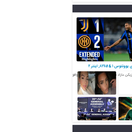
۱ &#۸۲۱۱; اینتر ۲