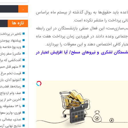
.
اعده باید حقوق‌ها به روال گذشته از بیستم ماه براساس
انی پرداخت را منتشر نکرده است.
تازه ها
سب‌سازی‌ست؛ این فعال صنفی بازنشستگان در این رابطه
تاخیر در پرداخت ح
اجتماعی وعده دادند در فروردین زمان پرداخت هفت ماه
پیشنهاد پیوستن 
بار کافی اختصاص دهند و این معوقات را بپردازند.
ویدیو| خلاصه بازی یوونتو
شستگان لشکری و نیروهای مسلح/ آیا افزایش اعتبار در
عکس| سفر زمان؛ چهرۀ م
آفت‌کشی که برای نابودی پش
۴ متهم قتل حمیدرضا رجب‌زاده، مداح ربوده شده، دستگیر شدند
قیمت تخم مرغ امروز شنبه ۱۷ مرداد ۱۴۰۵ 
آنتونیو آدان، بازی
رسانه‌ها، قطب‌نم
صف وام ازدواج ت
آخرین خبر از پرو
با ۱۳ معشوقه رونالدو آشنا شوید + عکس و جزییات از جورجینا رودریگز تا پاریس هیلتون حتی کیم کارداشیان !
فوری؛ واریز معوقات بازنشستگ
عبدی، بیضائی یا تقوایی؟ د
نتایج نهایی آزمون دکتری سال ۰۵