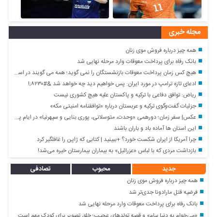
مجله خبری
همه چیز درباره فروش موی زنان
بانک رفاه برای پرداخت معوقات وارد مرحله نهایی شد
هیچ کس زمان پرداخت معوقات بازنشستگان را نمی گوید؛ همه می گویند در اسرع وقت
ادعای تازه ترامپ در مورد ایران: پس خواهیم دید چه خواهد شد &#۸۲۳۰;!
ریاض: توافق دفاعی با ترکیه و پاکستان علیه هیچ کشوری نیست
جزئیات گفت‌وگوی ترکیه و عربستان درباره «توافقنامه امنیتی مکه»
عکس| سفر زمان؛ دورهمی «وحدت، متوسلانی، پوری بنایی و سپهرنیا» در ایام پیری؛ دهه ۹۰
این استان ها آماده باد و باران باشند
چرا آمریکا از ایران شکست خورد؟ +ببینید | کتابی که ژاپن را غافلگیر کرد
بازداشت مردی که با لباس «عزرائیل» به بیماران بیمارستان خیره می‌شد!
جدید
محبوب
تصادفی
همه چیز درباره فروش موی زنان
فرضیه قتل مارادونا جدی‌تر شد
بانک رفاه برای پرداخت معوقات وارد مرحله نهایی شد
«می‌خوام به دنیا بیام» و قصه تولدهای عجیب؛ خلق تصویر برای کودک مهم است