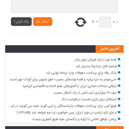
ارسال نظر
پاک کردن !
8
=
+
1
آخرین اخبار
همه چیز درباره فروش موی زنان
فرضیه قتل مارادونا جدی‌تر شد
بانک رفاه برای پرداخت معوقات وارد مرحله نهایی شد
«می‌خوام به دنیا بیام» و قصه تولدهای عجیب؛ خلق تصویر برای کودک مهم است
ارتقای مبادلات تجاری ایران با کشور‌های عضو اتحادیه اقتصادی اوراسیا
سود ۷۰ میلیاردی ذوب‌آهن از یک انتقال عجیب
استقلال برای بازی نخست درخواست داد
هیچ کس زمان پرداخت معوقات بازنشستگان را نمی گوید؛ همه می گویند در اسرع وقت
ادعای تازه ترامپ در مورد ایران: پس خواهیم دید چه خواهد شد &#۸۲۳۰;!
ریاض: توافق دفاعی با ترکیه و پاکستان علیه هیچ کشوری نیست