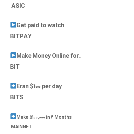
ASIC
Get paid to watch
BITPAY
Make Money Online for
..
BIT
Eran $100 per day
BITS
Make $100,000 in 6 Months
MAINNET