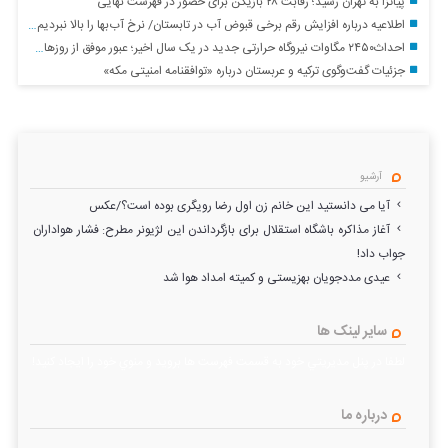
پیاتزا به تهران رسید؛ رقابت ۲۸ بازیکن برای حضور در فهرست نهایی
اطلاعیه درباره افزایش رقم برخی قبوض آب در تابستان/ نرخ آب‌بها را بالا نبردیم، مصرف آب بالا رفته است
احداث۲۴۵۰ مگاوات نیروگاه حرارتی جدید در یک سال اخیر؛ عبور موفق از روز‌های پرفشار تابستان
جزئیات گفت‌وگوی ترکیه و عربستان درباره «توافقنامه امنیتی مکه»
آرشیو
آیا می دانستید این خانم زن اول رضا رویگری بوده است؟/عکس
آغاز مذاکره باشگاه استقلال برای بازگرداندن این لژیونر مطرح: فشار هواداران
جواب داد!
عیدی مددجویان بهزیستی و کمیته امداد هوا شد
سایر لینک ها
لطفا در پنل مديريتي خود به قسمت فهرست ها برويد و منوي خود را ايجاد كنيد!
درباره ما