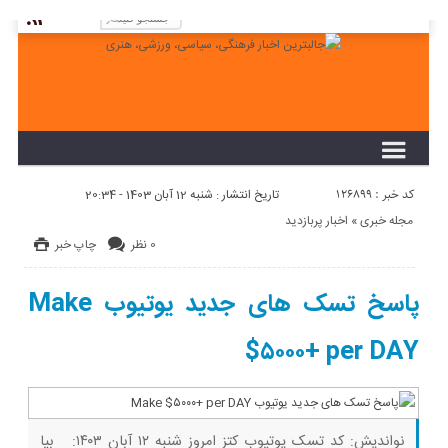
لطفا در پنل مديريتي خود به قسمت فهرست ها
برويد و منوي خود را ايجاد كنيد!
کد خبر : 126899
تاریخ انتشار : شنبه 12 آبان 1403 - 20:34
مجله خبری
«
اخبار پربازدید
0 نظر
چاپ خبر
پاسخ تسک های جدید یوتیوب Make
$۵۰۰۰+ per DAY
نواندیش: کد تسک یوتیوب کتز امروز شنبه ۱۲ آبان ۱۴۰۳: بیا