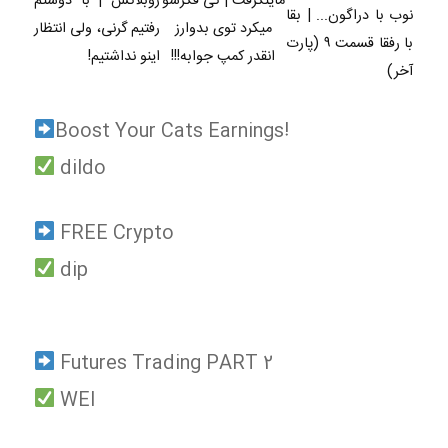
ماینکرفت | کی فکرشو
روبلاکس | با دوستم
نوب با دراگون... | بقا
میکرد توی بدوارز
رفتیم گرنی، ولی انتظار
با رفقا قسمت ۹ (پارت
انقدر کمپ جوابه!!!
اینو نداشتیم!
آخر)
Boost Your Cats Earnings!
dildo
FREE Crypto
dip
Futures Trading PART 2
WEI