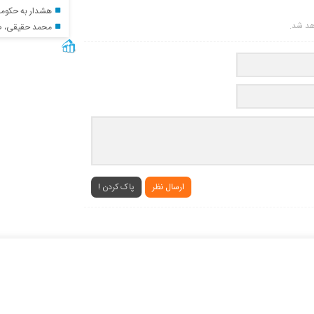
هشدار به حکومت
اهد شد.
محمد حقیقی، صدابر
ارسال نظر
پاک کردن !
سایر لینک ها
درباره ما
ا در پنل مديريتي
د به قسمت