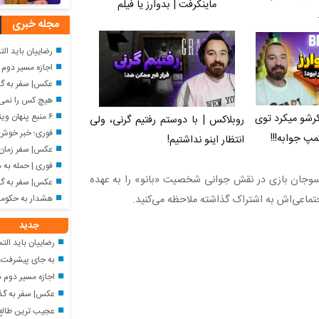
ماینکرفت | بدوارز یا فیلم
مجله خبری
رضاییان باید التماس می‌کرد
اجازه مسیر دوم 
عکس| سفر به گذشته؛ دیدا
هیچ کس را نمی‌خواهم 
۶ منبع پنهان ویتامین C
رشو میکرد توی
روبلاکس | با دوستم رفتیم گرنی، ولی
فوری؛ خبر خوش شب
مپ جوابه!!!
انتظار اینو نداشتیم!
عکس| سفر زمان؛ اکبر عبد
فوری | حمله به مراکز نظام
 سوجان بازی در نقش جوانی شخصیت «بانو» را به عهده
عکس| سفر به گذشته؛ تهمین
هشدار به حکومت
جتماعی‌اش به اشتراک گذاشته ملاحظه می‌کنید.
جدید
رضاییان باید التماس می‌کرد
به جای پیشرفت، پسر
اجازه مسیر دوم د
عکس| سفر به گذشته؛ دیدا
عجیب ترین طالع بینی / 