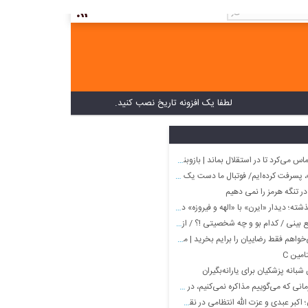
لطفا یک افزونه تاریخ نصب کنید.
 تا در استقلال بماند | بازوبند هم به او دادیم اما کلاس گذاشت
فت کرده‌ایم/ فوتبال ما دست یک مُشت دلال است
در تنگه هرمز را نمی دهیم
ر «ایرن» با «الهه و فیروزه» در ایام پیری؛ اواخر دهه ۸۰
کدام بو و چه شخصیتی !؟ / از بوی کباب تا بوی بچه کوچک
فقط رضاییان را برایم بخرید | مقصد رامین مشخص شد؟
انه پزشکیان برای یارانه‌بگیران
کنیم، در حال مذاکره هستیم/ برجام برای ایران معجزه بود/ چون برجام به سود ایران بود آمریکا از آن خارج شد
ی و عزت الله انتظامی در نقش‌های خواجه و ناصرالدین شاه