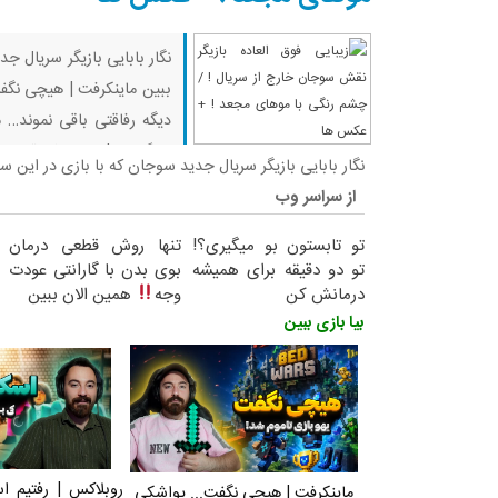
نگار بابایی بازیگر سریال ج
ببین ماینکرفت | هیچی نگف
دیگه رفاقتی باقی نموند… م
دراگون… | بقا با رفقا قسمت ۹ (پارت آخر) ماینکرفت
نگار بابایی بازیگر سریال جدید سوجان که با بازی در این 
از سراسر وب
تو تابستون بو میگیری؟!
تنها روش قطعی درمان
تو دو دقیقه برای همیشه
بوی بدن با گارانتی عودت
درمانش کن
وجه
همین الان ببین
بیا بازی ببین
روبلاکس | رفتیم ا
ماینکرفت | هیچی نگفت... یواشکی