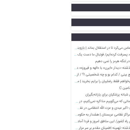
 تا در استقلال بماند | بازوبند هم به او دادیم اما کلاس گذاشت
فت کرده‌ایم/ فوتبال ما دست یک مُشت دلال است
در تنگه هرمز را نمی دهیم
ر «ایرن» با «الهه و فیروزه» در ایام پیری؛ اواخر دهه ۸۰
کدام بو و چه شخصیتی !؟ / از بوی کباب تا بوی بچه کوچک
فقط رضاییان را برایم بخرید | مقصد رامین مشخص شد؟
انه پزشکیان برای یارانه‌بگیران
کنیم، در حال مذاکره هستیم/ برجام برای ایران معجزه بود/ چون برجام به سود ایران بود آمریکا از آن خارج شد
ی و عزت الله انتظامی در نقش‌های خواجه و ناصرالدین شاه
ی عربستان | هشدار به حکومت سعودی؛ ادامه بدهید نابود می شوید
شور/ این مناطق امروز و فردا آماده بارش باران باشند
ه اطمینان مقدم بر سر مزار همسرش، ایرج قادری؛ اواسط دهه ۹۰