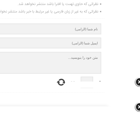
نظراتی که حاوی تهمت یا افترا باشد منتشر نخواهد شد.
نظراتی که به غیر از زبان فارسی یا غیر مرتبط با خبر باشد منتشر نخو
13
=
+
9
آرشیو
آیا می دانستید این خانم زن اول رضا رویگری
لطف
بوده است؟/عکس
خو