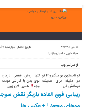
لطفا در پنل مديريتي خود به قسمت فهرست ها برويد و منوي خود را ايجاد 
کد خبر : 147148
تاریخ انتشار : چهارشنبه 7 آذر 1403 - 14:52
مجله خبری
«
اخبار پربازدید
از سراسر وب
تو تابستون بو میگیری؟! تو
تنها روش قطعی درمان
دو دقیقه برای همیشه
بوی بدن با گارانتی عودت
درمانش کن
وجه
همین الان ببین
زیبایی فوق العاده بازیگر نقش سوجا
موهای مجعد ! + عکس ها