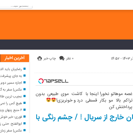
كنيد!
آخرین اخبار
0 نظر
چاپ خبر
رضاییان باید التماس می‌کرد
به جای پیشرفت، پسر
اجازه مسیر دوم 
عکس| سفر به گذشته؛ دیدا
غصه موهاتو نخور! اینجا با
کاشت موی طبیعی بدون
عجیب ترین طالع بینی / 
تراکم بالا مو بکار قسطی
درد و خونریزی!
هیچ کس را نمی‌خواهم 
پرداختش کن
۶ منبع پنهان ویتامین C
ن خارج از سریال ! / چشم رنگی با
فوری؛ خبر خوش شب
ابوالفتح: حتی زمانی که می‌گوییم مذاکره نمی‌
عکس| سفر زمان؛ اکبر عبد