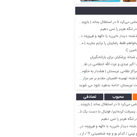
 تا در استقلال بماند | بازوبند هم به او دادیم اما کلاس گذاشت
در تنگه هرمز را نمی دهیم
ر «ایرن» با «الهه و فیروزه» در ایام پیری؛ اواخر دهه ۸۰
فقط رضاییان را برایم بخرید | مقصد رامین مشخص شد؟
انه پزشکیان برای یارانه‌بگیران
ی و عزت الله انتظامی در نقش‌های خواجه و ناصرالدین شاه
ی عربستان | هشدار به حکومت سعودی؛ ادامه بدهید نابود می شوید
ه اطمینان مقدم بر سر مزار همسرش، ایرج قادری؛ اواسط دهه ۹۰
 عربستان؛ ادامه بدهید نابود می شوید
محبوب
تصادفی
 تا در استقلال بماند | بازوبند هم به او دادیم اما کلاس گذاشت
فت کرده‌ایم/ فوتبال ما دست یک مُشت دلال است
ر تنگه هرمز را نمی دهیم
ر «ایرن» با «الهه و فیروزه» در ایام پیری؛ اواخر دهه ۸۰
کدام بو و چه شخصیتی !؟ / از بوی کباب تا بوی بچه کوچک