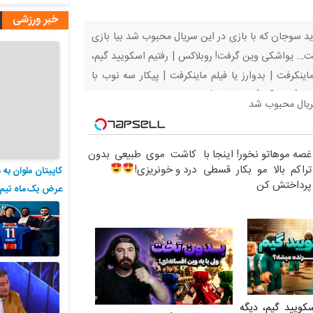
خبر ورزشی
دید سوجان که با بازی در این سریال محبوب شد بیا بازی
ت… یواشکی وین گرفت! روبلاکس | رفتیم اسکویید گیم،
اینکرفت | بدوارز یا فیلم ماینکرفت | پیکار سه نوب با
 |
سریال محبوب شد
غصه موهاتو نخور! اینجا با
کاشت موی طبیعی بدون
تراکم بالا مو بکار قسطی
درد و خونریزی!
کاپیتان ملوان به
پرداختش کن
عرض یک‌ماه تیم
سکویید گیم، دیگه