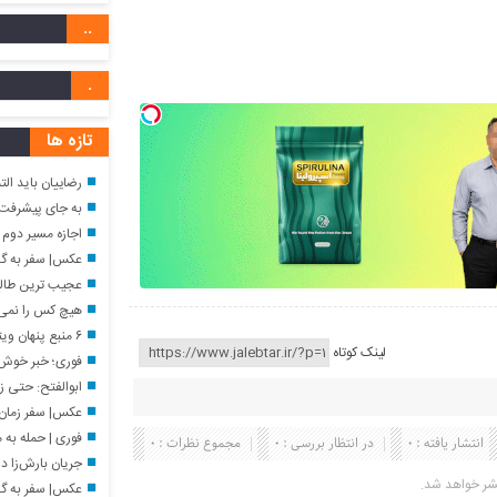
..
.
تازه ها
رضاییان باید التماس می‌کرد
به جای پیشرفت، پسر
اجازه مسیر دوم 
عکس| سفر به گذشته؛ دیدا
عجیب ترین طالع بینی / 
هیچ کس را نمی‌خواهم 
۶ منبع پنهان ویتامین C
لینک کوتاه
فوری؛ خبر خوش شب
ابوالفتح: حتی زمانی که می‌گوییم مذاکره نمی‌
عکس| سفر زمان؛ اکبر عبد
فوری | حمله به مراکز نظام
انتشار یافته : 0
در انتظار بررسی : 0
مجموع نظرات : 0
جریان بارش‌زا در راه ک
شر خواهد شد.
عکس| سفر به گذشته؛ تهمین