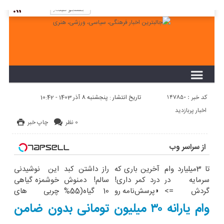
لطفا در پنل مديريتي خود به قسمت فهرست ها
برويد و منوي خود را ايجاد كنيد!
کد خبر : 147850
تاریخ انتشار : پنجشنبه 8 آذر 1403 - 10:42
اخبار پربازدید
0 نظر
چاپ خبر
از سراسر وب
تا 3میلیارد وام
آخرین باری که
راز داشتن کبد
این نوشیدنی
سرمایه در
درد کمر داری!
سالم! دمنوش
خوشمزه گیاهی
گردش =>
◗پرسش‌نامه رو
10 گیاه(55%
چربی های
فروشگاهت رو
پر کن◖
تخفیف)
کبدتو میشوره
وام یارانه ۳۰ میلیون تومانی بدون ضامن
ثبت کن
میبره