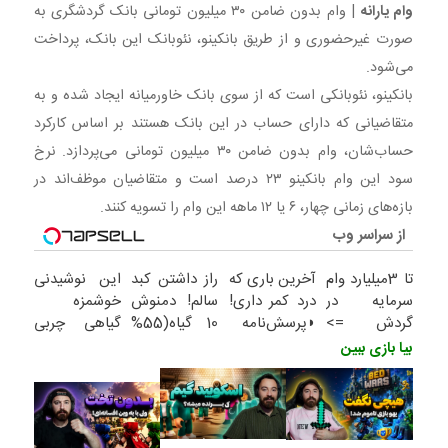
وام یارانه
| وام بدون ضامن ۳۰ میلیون تومانی بانک گردشگری به
اساس کارکرد حساب‌شان، وام بدون ضامن ۳۰ میلیون تومانی
صورت غیرحضوری و از طریق بانکینو، نئوبانک این بانک، پرداخت
می‌پردازد. نرخ
می‌شود.
بانکینو، نئوبانکی است که از سوی بانک خاورمیانه ایجاد شده و به
متقاضیانی که دارای حساب در این بانک هستند بر اساس کارکرد
حساب‌شان، وام بدون ضامن ۳۰ میلیون تومانی می‌پردازد. نرخ
سود این وام بانکینو ۲۳ درصد است و متقاضیان موظف‌اند در
باز‌ه‌های زمانی چهار، ۶ یا ۱۲ ماهه این وام را تسویه کنند.
از سراسر وب
تا 3میلیارد وام
آخرین باری که
راز داشتن کبد
این نوشیدنی
سرمایه در
درد کمر داری!
سالم! دمنوش
خوشمزه
گردش =>
◗پرسش‌نامه
10 گیاه(55%
گیاهی چربی
فروشگاهت رو
رو پر کن◖
تخفیف)
های کبدتو
بیا بازی ببین
ثبت کن
میشوره میبره