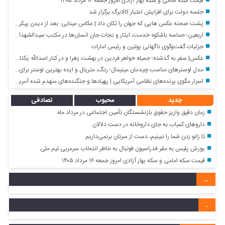
مجله خبری
زمان دقیق واریز حقوق بازنشستگان تأمین اجتماعی در مرداد ماه
تا زانو زدن شما را نبینیم، دست از سرتان برنمی‌داریم
قیمت سکه امامی و سکه بهار آزادی امروز جمعه ۱۶ مرداد ۱۴۰۵
جلسه دولت برای افزایش اعتبار کالابرگ برگزار شد
پشت صحنه عکس هایی که جهان را تکان داد | عکاس مینابی: بعد از دیدن پیکر بچه‌ ها نمی‌ توانستم شاتر دوربین را فشار دهم
اربعین؛ حماسه باشکوه خدمت، ایثار و نجات جان انسان‌ها در مکتب سیدالشهدا (ع)
جزئیات گفت‌وگوی ناگهانی پوتین و رئیس امارات
عکس| سفر به گذشته؛ جمیله خواهر فردین در بهشت زهرا و در کنار اسدالله یکتا؛ سال ۹۷
مدل لوسترهای مناسب چیدمان مینیمال؛ رنگ، متریال و ایده بهترین لوستر برای هر فضا
اسرار مگوی پرنده‌های نظامی آمریکایی | پهپادها و جنگنده‌های منهدم شده آمریکایی توسط نیروی هوافضای سپاه + فیلم
جدید
محبوب
تصادفی
زمان دقیق واریز حقوق بازنشستگان تأمین اجتماعی در مرداد ماه
داروهای کمیاب به جای داروخانه در دست دلالان
تا زانو زدن شما را نبینیم، دست از سرتان برنمی‌داریم
یورش پلیس به مقر فدراسیون فوتبال به خاطر انتخاب سرمربی تیم ملی
قیمت سکه امامی و سکه بهار آزادی امروز جمعه ۱۶ مرداد ۱۴۰۵