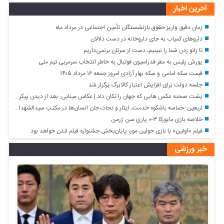
ارسال نظر
پاک کردن !
=
6
+
3
آخرین اخبار
زمان دقیق واریز حقوق بازنشستگان تأمین اجتماعی در مرداد ماه
داروهای کمیاب به جای داروخانه در دست دلالان
تا زانو زدن شما را نبینیم، دست از سرتان برنمی‌داریم
یورش پلیس به مقر فدراسیون فوتبال به خاطر انتخاب سرمربی تیم ملی
قیمت سکه امامی و سکه بهار آزادی امروز جمعه ۱۶ مرداد ۱۴۰۵
جلسه دولت برای افزایش اعتبار کالابرگ برگزار شد
پشت صحنه عکس هایی که جهان را تکان داد | عکاس مینابی: بعد از دیدن پیکر بچه‌ ها نمی‌ توانستم شاتر دوربین را فشار دهم
اربعین؛ حماسه باشکوه خدمت، ایثار و نجات جان انسان‌ها در مکتب سیدالشهدا (ع)
خلاصه بازی مایورکا ۳-۰ پاری سن ژرمن
فیلم «اولین» با بازی جولین مور، پایان‌بخش جشنواره فیلم لندن خواهد بود
خبر ورزشی