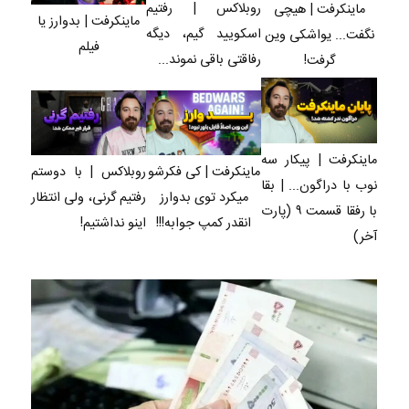
روبلاکس | رفتیم
ماینکرفت | هیچی
ماینکرفت | بدوارز یا
اسکویید گیم، دیگه
نگفت... یواشکی وین
فیلم
رفاقتی باقی نموند...
گرفت!
ماینکرفت | پیکار سه
ماینکرفت | کی فکرشو
روبلاکس | با دوستم
نوب با دراگون... | بقا
میکرد توی بدوارز
رفتیم گرنی، ولی انتظار
با رفقا قسمت ۹ (پارت
انقدر کمپ جوابه!!!
اینو نداشتیم!
آخر)