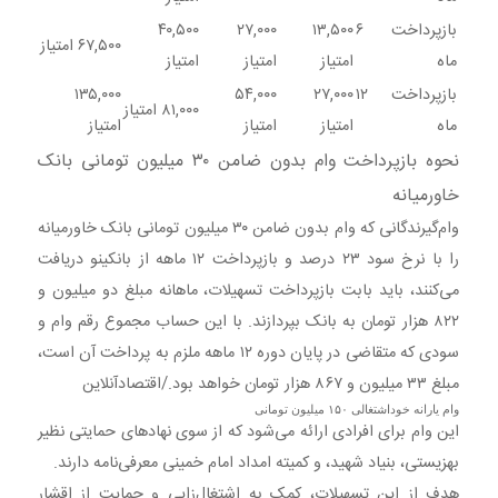
بازپرداخت ۶
۱۳,۵۰۰
۲۷,۰۰۰
۴۰,۵۰۰
۶۷,۵۰۰ امتیاز
ماه
امتیاز
امتیاز
امتیاز
بازپرداخت ۱۲
۲۷,۰۰۰
۵۴,۰۰۰
۱۳۵,۰۰۰
۸۱,۰۰۰ امتیاز
ماه
امتیاز
امتیاز
امتیاز
نحوه بازپرداخت وام بدون ضامن ۳۰ میلیون تومانی بانک
خاورمیانه
وام‌گیرندگانی که وام بدون ضامن ۳۰ میلیون تومانی بانک خاورمیانه
را با نرخ سود ۲۳ درصد و بازپرداخت ۱۲ ماهه از بانکینو دریافت
می‌کنند، باید بابت بازپرداخت تسهیلات، ماهانه مبلغ دو میلیون و
۸۲۲ هزار تومان به بانک بپردازند. با این حساب مجموع رقم وام و
سودی که متقاضی در پایان دوره ۱۲ ماهه ملزم به پرداخت آن است،
مبلغ ۳۳ میلیون و ۸۶۷ هزار تومان خواهد بود./اقتصادآنلاین
وام یارانه خوداشتغالی ۱۵۰ میلیون تومانی
این وام برای افرادی ارائه می‌شود که از سوی نهادهای حمایتی نظیر
بهزیستی، بنیاد شهید، و کمیته امداد امام خمینی معرفی‌نامه دارند.
هدف از این تسهیلات، کمک به اشتغال‌زایی و حمایت از اقشار