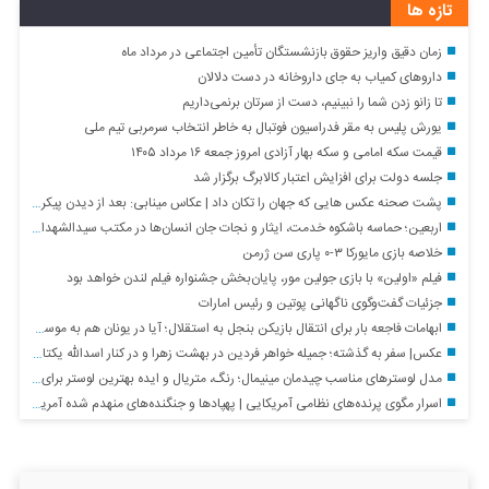
..
.
تازه ها
زمان دقیق واریز حقوق بازنشستگان تأمین اجتماعی در مرداد ماه
داروهای کمیاب به جای داروخانه در دست دلالان
تا زانو زدن شما را نبینیم، دست از سرتان برنمی‌داریم
یورش پلیس به مقر فدراسیون فوتبال به خاطر انتخاب سرمربی تیم ملی
قیمت سکه امامی و سکه بهار آزادی امروز جمعه ۱۶ مرداد ۱۴۰۵
جلسه دولت برای افزایش اعتبار کالابرگ برگزار شد
پشت صحنه عکس هایی که جهان را تکان داد | عکاس مینابی: بعد از دیدن پیکر بچه‌ ها نمی‌ توانستم شاتر دوربین را فشار دهم
اربعین؛ حماسه باشکوه خدمت، ایثار و نجات جان انسان‌ها در مکتب سیدالشهدا (ع)
خلاصه بازی مایورکا ۳-۰ پاری سن ژرمن
فیلم «اولین» با بازی جولین مور، پایان‌بخش جشنواره فیلم لندن خواهد بود
جزئیات گفت‌وگوی ناگهانی پوتین و رئیس امارات
ابهامات فاجعه بار برای انتقال بازیکن بنجل به استقلال؛ آیا در یونان هم به موسی جنپو یک میلیون دلار پیش پرداخت دادند؟!
عکس| سفر به گذشته؛ جمیله خواهر فردین در بهشت زهرا و در کنار اسدالله یکتا؛ سال ۹۷
مدل لوسترهای مناسب چیدمان مینیمال؛ رنگ، متریال و ایده بهترین لوستر برای هر فضا