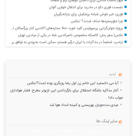
چهار ماسک خانگی برای داشتن موهای نرم و شفاف
نشست فوری دکو در مادرید برای انتقال خولین آلوارز
فوری؛ خبر خوش شبانه پزشکیان برای یارانه‌بگیران
چرا جلوپنجره‌ها حذف شدند؟ /عکس
پروژه جوان‌گرایی پرسپولیس کلید خورد؛ حالا ستاره‌های آکادمی کنار بزرگسالان تمرین می‌کنند
عکس| سفر زمان؛ کالسکه مخصوص ناصرالدین شاه در یکی از میادین تهران
ترامپ: شخصاً در مذاکرات با ایران درگیر هستم؛ ممکن است به‌زودی به توافق برسیم
آرشیو
آیا می دانستید این خانم زن اول رضا رویگری بوده است؟/عکس
آغاز مذاکره باشگاه استقلال برای بازگرداندن این لژیونر مطرح: فشار هواداران
جواب داد!
عیدی مددجویان بهزیستی و کمیته امداد هوا شد
سایر لینک ها
لطفا در پنل مديريتي خود به قسمت فهرست ها برويد و منوي خود را ايجاد كنيد!