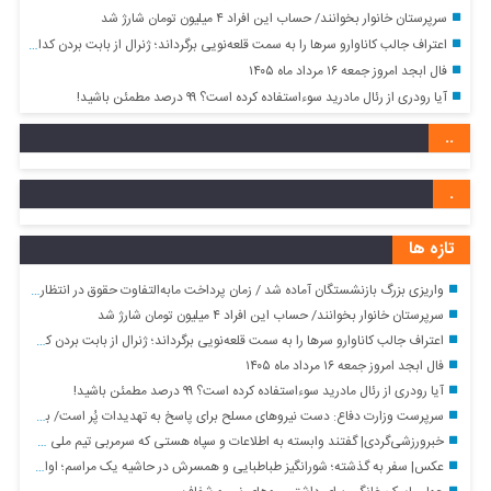
سرپرستان خانوار بخوانند/ حساب این افراد ۴ میلیون تومان شارژ شد
اعتراف جالب کاناوارو سرها را به سمت قلعه‌نویی برگرداند؛ ژنرال از بابت بردن کدام بازیکن پشیمان است؟
فال ابجد امروز جمعه ۱۶ مرداد ماه ۱۴۰۵
آیا رودری از رئال مادرید سوءاستفاده کرده است؟ ۹۹ درصد مطمئن باشید!
..
.
تازه ها
واریزی بزرگ بازنشستگان آماده شد / زمان پرداخت مابه‌التفاوت حقوق در انتظار اعلام رسمی
سرپرستان خانوار بخوانند/ حساب این افراد ۴ میلیون تومان شارژ شد
اعتراف جالب کاناوارو سرها را به سمت قلعه‌نویی برگرداند؛ ژنرال از بابت بردن کدام بازیکن پشیمان است؟
فال ابجد امروز جمعه ۱۶ مرداد ماه ۱۴۰۵
آیا رودری از رئال مادرید سوءاستفاده کرده است؟ ۹۹ درصد مطمئن باشید!
سرپرست وزارت دفاع: دست نیروهای مسلح برای پاسخ به تهدیدات پُر است/ به‌زودی خواهند فهمید که فناوری بومی ایران، برتر از هر سامانه ای در منطقه است
خبرورزشی‌گردی| گفتند وابسته به اطلاعات و سپاه هستی که سرمربی تیم ملی شدی/ مدیران فوتبال به من گفتند بهایی!/ فکر می‌کنند من طاعون دارم!
عکس| سفر به گذشته؛ شورانگیز طباطبایی و همسرش در حاشیه یک مراسم؛ اواخر دهه ۹۰