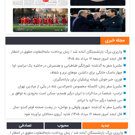
مجله خبری
واریزی بزرگ بازنشستگان آماده شد / زمان پرداخت مابه‌التفاوت حقوق در انتظار اعلام رسمی
فال ابجد امروز جمعه ۱۶ مرداد ماه ۱۴۰۵
عکس| سفر به گذشته؛ شورانگیز طباطبایی و همسرش در حاشیه یک مراسم؛ اواخر دهه ۹۰
چهار ماسک خانگی برای داشتن موهای نرم و شفاف
فوری؛ خبر خوش شبانه پزشکیان برای یارانه‌بگیران
عکس| سفر زمان؛ کالسکه مخصوص ناصرالدین شاه در یکی از میادین تهران
ترامپ: شخصاً در مذاکرات با ایران درگیر هستم؛ ممکن است به‌زودی به توافق برسیم
من شخصا درگیر مذاکره با ایرانم
عکس| سفر به گذشته؛ «بهروز وثوقی و عوامل» در پشت صحنه فیلم کندو؛ سال ۵۴
فال ابجد امروز جمعه ۱۶ مرداد ۱۴۰۵/ شاید آرزوی محالتان برآورده شود
جدید
محبوب
تصادفی
واریزی بزرگ بازنشستگان آماده شد / زمان پرداخت مابه‌التفاوت حقوق در انتظار اعلام رسمی