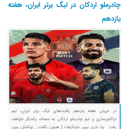
امشب)
ثبت کن
چادرملو اردکان در لیگ برتر ایران، هفته
یازدهم
در جریان هفته یازدهم رقابت‌های لیگ برتر ایران، تیم
تراکتورسازی و تیم چادرملو اردکان به مصاف یکدیگر خواهند
رفت. بیا بازی ببین ماینکرفت | هیچی نگفت… یواشکی وین