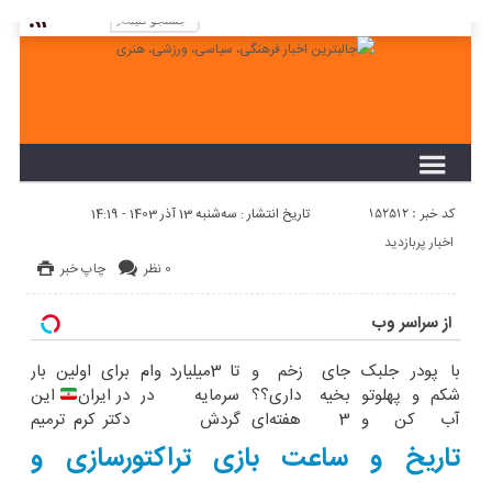
لطفا در پنل مديريتي خود به قسمت فهرست ها
برويد و منوي خود را ايجاد كنيد!
کد خبر : 152512
تاریخ انتشار : سه‌شنبه 13 آذر 1403 - 14:19
اخبار پربازدید
0 نظر
چاپ خبر
از سراسر وب
با پودر جلبک
جای زخم و
تا 3میلیارد وام
برای اولین بار
شکم و پهلوتو
بخیه داری؟؟
سرمایه در
در ایران
این
آب کن و
3 هفته‌ای
گردش
دکتر کرم ترمیم
مانکن
محوش کن!
فروشندگان =>
کننده 23 روزه
تاریخ و ساعت بازی تراکتورسازی و
شو(تخفیف تا
فروشگاهت رو
ساخت!