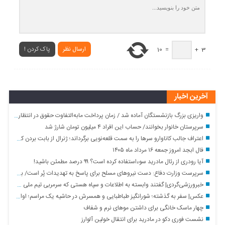
ارسال نظر
پاک کردن !
10
=
+
3
آخرین اخبار
واریزی بزرگ بازنشستگان آماده شد / زمان پرداخت مابه‌التفاوت حقوق در انتظار اعلام رسمی
سرپرستان خانوار بخوانند/ حساب این افراد ۴ میلیون تومان شارژ شد
اعتراف جالب کاناوارو سرها را به سمت قلعه‌نویی برگرداند؛ ژنرال از بابت بردن کدام بازیکن پشیمان است؟
فال ابجد امروز جمعه ۱۶ مرداد ماه ۱۴۰۵
آیا رودری از رئال مادرید سوءاستفاده کرده است؟ ۹۹ درصد مطمئن باشید!
سرپرست وزارت دفاع: دست نیروهای مسلح برای پاسخ به تهدیدات پُر است/ به‌زودی خواهند فهمید که فناوری بومی ایران، برتر از هر سامانه ای در منطقه است
خبرورزشی‌گردی| گفتند وابسته به اطلاعات و سپاه هستی که سرمربی تیم ملی شدی/ مدیران فوتبال به من گفتند بهایی!/ فکر می‌کنند من طاعون دارم!
عکس| سفر به گذشته؛ شورانگیز طباطبایی و همسرش در حاشیه یک مراسم؛ اواخر دهه ۹۰
چهار ماسک خانگی برای داشتن موهای نرم و شفاف
نشست فوری دکو در مادرید برای انتقال خولین آلوارز