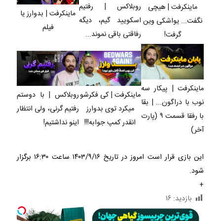
روبلاکس | رفتیم
ماینکرفت | هیچی
ماینکرفت | بدوارز یا
اسکویید گیم، دیگه
نگفت... یواشکی وین
فیلم
رفاقتی باقی نموند...
گرفت!
ماینکرفت | پیکار سه
ماینکرفت | کی فکرشو
روبلاکس | با دوستم
نوب با دراگون... | بقا
میکرد توی بدوارز
رفتیم گرنی، ولی انتظار
با رفقا قسمت ۹ (پارت
انقدر کمپ جوابه!!!
اینو نداشتیم!
آخر)
این بازی قرار است امروز در تاریخ ۱۴۰۳/۹/۱۶ ساعت ۱۶:۳۰ برگزار
شود.
+
بازدید:
۱۶