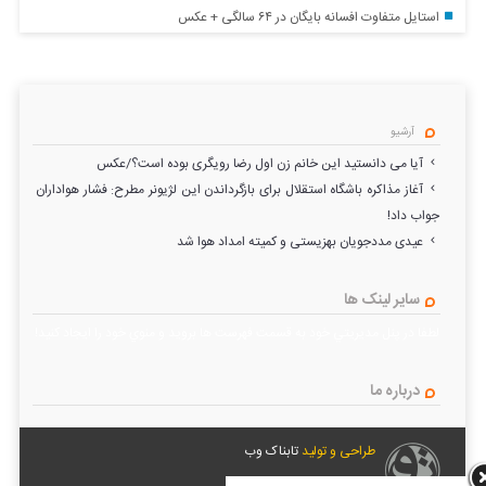
استایل متفاوت افسانه بایگان در ۶۴ سالگی + عکس
آرشیو
آیا می دانستید این خانم زن اول رضا رویگری بوده است؟/عکس
آغاز مذاکره باشگاه استقلال برای بازگرداندن این لژیونر مطرح: فشار هواداران
جواب داد!
عیدی مددجویان بهزیستی و کمیته امداد هوا شد
سایر لینک ها
لطفا در پنل مديريتي خود به قسمت فهرست ها برويد و منوي خود را ايجاد كنيد!
درباره ما
طراحی و تولید
تابناک وب