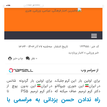
لطفا در پنل مديريتي خود به قسمت فهرست ها
برويد و منوي خود را ايجاد كنيد!
کد خبر : 163955
تاریخ انتشار : سه‌شنبه 27 آذر 1403 - 13:36
خبر ورزشی
«
اخبار پربازدید
0 نظر
چاپ خبر
از سراسر وب
برای اولین بار
این کرم جلبک،
برای اولین بار
گردونه شانس
در ایران
این
جوری چروکاتو
در ایران
این
بدون پوچ از
دکتر کرم ترمیم
صاف میکنه که
دکتر کرم ترمیم
PS5 تا
کننده 23 روزه
انگار بوتاکس
کننده 23 روزه
آیفون17 و بیت
راه ندادن حسن یزدانی به مراسمی با
ساخت!
کردی!(تخفیف
ساخت!
کوین