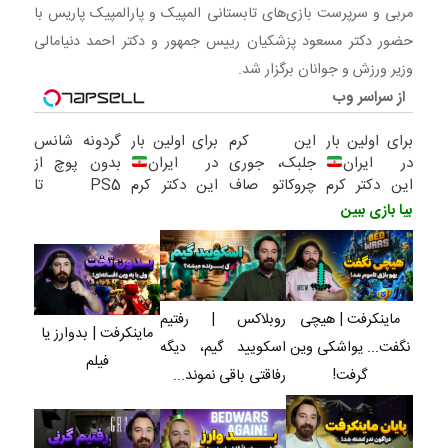
| هیچی نگفت… یواشکی وین گرفت! روبلاکس | رفتیم اسکویید
مربی و سرپرست بازی‌های تابستانی المپیک و پارالمپیک پاریس با
گیم، دیگه رفاقتی باقی
حضور دکتر مسعود پزشکیان رییس جمهور و دکتر احمد دنیامالی
وزیر ورزش و جوانان برگزار شد.
از سراسر وب
برای اولین بار
این کرم
برای اولین بار
گردونه شانس
در ایران
جلبک، جوری
در ایران
بدون پوچ از
این دکتر کرم
چروکاتو صاف
این دکتر کرم
PS5 تا
ترمیم کننده
میکنه که انگار
ترمیم کننده
آیفون17 و
بیا بازی ببین
23 روزه
بوتاکس کردی!
23 روزه
بیت کوین
ساخت!
(تخفیف ویژه)
ساخت!
روبلاکس | رفتیم
ماینکرفت | هیچی
ماینکرفت | بدوارز یا
اسکویید گیم، دیگه
نگفت... یواشکی وین
فیلم
رفاقتی باقی نموند...
گرفت!