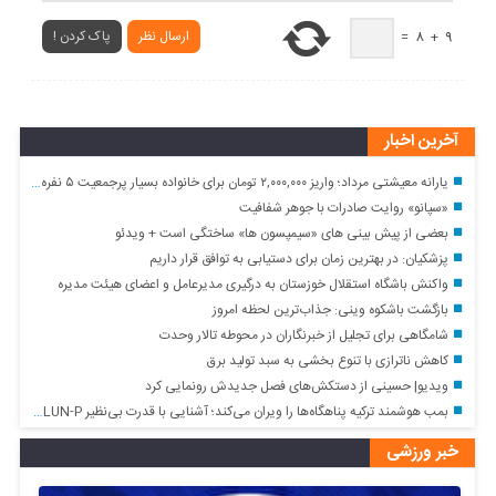
ارسال نظر
پاک کردن !
=
8
+
9
آخرین اخبار
یارانه معیشتی مرداد؛ واریز ۲,۰۰۰,۰۰۰ تومان برای خانواده بسیار پرجمعیت ۵ نفره دهک ۱
«سپانو» روایت صادرات با جوهر شفافیت
بعضی از پیش بینی های «سیمپسون ها» ساختگی است + ویدئو
پزشکیان: در بهترین زمان برای دستیابی به توافق قرار داریم
واکنش باشگاه استقلال خوزستان به درگیری مدیرعامل و اعضای هیئت مدیره
بازگشت باشکوه وینی: جذاب‌ترین لحظه امروز
شامگاهی برای تجلیل از خبرنگاران در محوطه تالار وحدت
کاهش ناترازی با تنوع بخشی به سبد تولید برق
ویدیو| حسینی از دستکش‌های فصل جدیدش رونمایی کرد
بمب هوشمند ترکیه پناهگاه‌ها را ویران می‌کند؛ آشنایی با قدرت بی‌نظیر TOLUN-P
خبر ورزشی