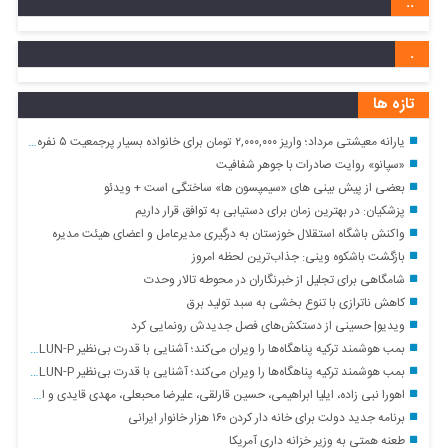
..
.
تازه ها
یارانه معیشتی مرداد؛ واریز ۲,۰۰۰,۰۰۰ تومان برای خانواده بسیار پرجمعیت ۵ نفره دهک ۱
«سپانو» روایت صادرات با جوهر شفافیت
بعضی از پیش بینی های «سیمپسون ها» ساختگی است + ویدئو
پزشکیان: در بهترین زمان برای دستیابی به توافق قرار داریم
واکنش باشگاه استقلال خوزستان به درگیری مدیرعامل و اعضای هیئت مدیره
بازگشت باشکوه وینی: جذاب‌ترین لحظه امروز
شامگاهی برای تجلیل از خبرنگاران در محوطه تالار وحدت
کاهش ناترازی با تنوع بخشی به سبد تولید برق
ویدیو| حسینی از دستکش‌های فصل جدیدش رونمایی کرد
بمب هوشمند ترکیه پناهگاه‌ها را ویران می‌کند؛ آشنایی با قدرت بی‌نظیر TOLUN-P
بمب هوشمند ترکیه پناهگاه‌ها را ویران می‌کند؛ آشنایی با قدرت بی‌نظیر TOLUN-P
اهورا نبی زاده، ایلیا ابراهیمی، حسین قارلقی، علیرضا محبعلی، مهدی قایدی و احسان خردپیشه
برنامه جدید دولت برای خانه دار کردن ۱۶۰ هزار خانوار ایرانی
طعنه همتی به وزیر خزانه داری آمریکا