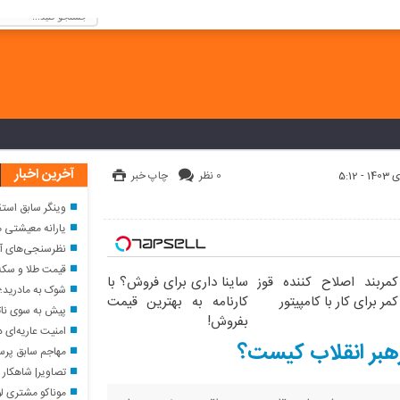
كنيد!
آخرین اخبار
0 نظر
چاپ خبر
وینگر سابق استق
یارانه معیشتی مرداد؛ واریز ۲,۹۸۵,۰۰۰ تومان برای خ
نظرسنجی‌های آمری
قیمت طلا و سکه امروز جمعه
کمربند اصلاح کننده قوز
ساینا داری برای فروش؟ با
شوک به مادرید؛ ر
کمر برای کار با کامپیتور
کارنامه به بهترین قیمت
پیش به سوی ناتوی اسلامی؟ / گل‌عنبری: بازد
بفروش!
امنیت عاریه‌ای د
مهاجم سابق پرسپ
تصاویر| شاهکار بروتالیسم 
موناکو مشتری لو