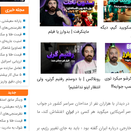
مجله خبری
یارانه معیشتی مرداد؛ واریز ۲,۹۸۵,۰۰۰ تومان برای خ
سکویید گیم، دیگه
نظرسنجی‌های آمری
ماینکرفت | بدوارز یا فیلم
قیمت طلا و سکه امروز جمعه
امنیت عاریه‌ای د
تصاویر| شاهکار بروتالیسم 
قیمت طلا و سکه جمعه ۱۶ مرداد؛ ان
ارزیابی اسرائیل ا
تعامل سازنده میان دستگاه‌ ه
۵ سال کار بیشتر برای این گروه از متقاضیان بازنشستگی
رشو میکرد توی
روبلاکس | با دوستم رفتیم گرنی، ولی
زمان دقیق واریز ح
مپ جوابه!!!
انتظار اینو نداشتیم!
جدید
وینگر سابق استق
ا در دیدار با هزاران نفر از مداحان سراسر کشور در جواب
یارانه معیشتی مرداد؛ واریز ۲,۹۸۵,۰۰۰ تومان برای خان
اصر آمریکایی میگوید هر کسی در
ایران
اغتشاش کند، ما
نظرسنجی‌های آمر
قیمت طلا و سکه امروز جمعه 
شوک به مادرید؛ ر
ی درباره ایران گفته بود ؛ باید به‌ جای تغییر رژیم، بر