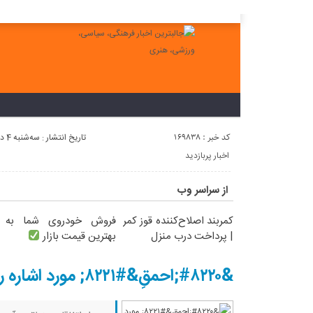
لطفا در پنل مديريتي خود به قسمت فهرست ها برويد و منوي خود را ايجاد 
کد خبر : 169838
تاریخ انتشار : سه‌شنبه 4 دی 1403 - 5:12
اخبار پربازدید
از سراسر وب
کمربند اصلاح‌کننده قوز کمر
فروش خودروی شما به
| پرداخت درب منزل
بهترین قیمت بازار
&#۸۲۲۰;احمقِ&#۸۲۲۱; مورد اشاره رهبر انقلاب کیست؟