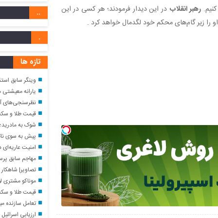
کنیم.
رهبر انقلاب
در این دیدار فرمودند؛ هر کسی در این
..
و را زیر گام‌های محکم خود لگدمال خواهد کرد ‌.
.
تازه ها
وینگر سابق استق
یارانه معیشتی مرداد؛ واریز ۲,۹۸۵,۰۰۰ تومان برای خ
نظرسنجی‌های آمری
قیمت طلا و سکه امروز جمعه
شوک به مادرید؛ ر
پیش به سوی ناتوی اسلامی؟ / گل‌عنبری: بازد
امنیت عاریه‌ای د
مهاجم سابق پرسپ
تصاویر| شاهکار بروتالیسم 
موناکو مشتری لو
قیمت طلا و سکه جمعه ۱۶ مرداد؛ ان
تعامل سازنده میان دستگاه‌ ه
ارزیابی اسرائیل ا