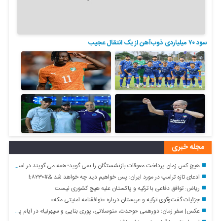
سود ۷۰ میلیاردی ذوب‌آهن از یک انتقال عجیب
مجله خبری
هیچ کس زمان پرداخت معوقات بازنشستگان را نمی گوید؛ همه می گویند در اسرع وقت
ادعای تازه ترامپ در مورد ایران: پس خواهیم دید چه خواهد شد &#۸۲۳۰;!
ریاض: توافق دفاعی با ترکیه و پاکستان علیه هیچ کشوری نیست
جزئیات گفت‌وگوی ترکیه و عربستان درباره «توافقنامه امنیتی مکه»
عکس| سفر زمان؛ دورهمی «وحدت، متوسلانی، پوری بنایی و سپهرنیا» در ایام پیری؛ دهه ۹۰