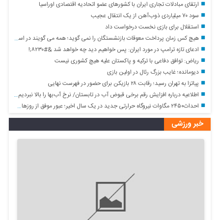
ارتقای مبادلات تجاری ایران با کشور‌های عضو اتحادیه اقتصادی اوراسیا
سود ۷۰ میلیاردی ذوب‌آهن از یک انتقال عجیب
استقلال برای بازی نخست درخواست داد
هیچ کس زمان پرداخت معوقات بازنشستگان را نمی گوید؛ همه می گویند در اسرع وقت
ادعای تازه ترامپ در مورد ایران: پس خواهیم دید چه خواهد شد &#۸۲۳۰;!
ریاض: توافق دفاعی با ترکیه و پاکستان علیه هیچ کشوری نیست
دیومانده؛ غایب بزرگ رئال در اولین بازی
پیاتزا به تهران رسید؛ رقابت ۲۸ بازیکن برای حضور در فهرست نهایی
اطلاعیه درباره افزایش رقم برخی قبوض آب در تابستان/ نرخ آب‌بها را بالا نبردیم، مصرف آب بالا رفته است
احداث۲۴۵۰ مگاوات نیروگاه حرارتی جدید در یک سال اخیر؛ عبور موفق از روز‌های پرفشار تابستان
خبر ورزشی