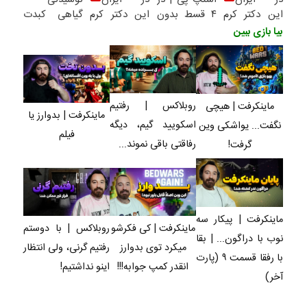
این دکتر کرم
۴ قسط بدون
این دکتر کرم
گیاهی کبدت
ترمیم کننده
سود و کارمزد!
ترمیم کننده
همیشه
بیا بازی ببین
23 روزه
23 روزه
پرقدرته55%تخفیف
ساخت!
ساخت!
روبلاکس | رفتیم
ماینکرفت | هیچی
ماینکرفت | بدوارز یا
اسکویید گیم، دیگه
نگفت... یواشکی وین
فیلم
رفاقتی باقی نموند...
گرفت!
ماینکرفت | پیکار سه
ماینکرفت | کی فکرشو
روبلاکس | با دوستم
نوب با دراگون... | بقا
میکرد توی بدوارز
رفتیم گرنی، ولی انتظار
با رفقا قسمت ۹ (پارت
انقدر کمپ جوابه!!!
اینو نداشتیم!
آخر)