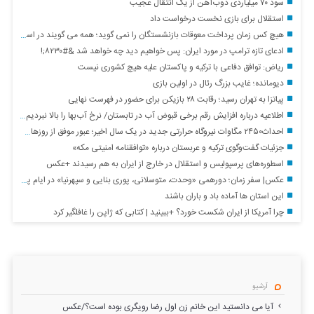
سود ۷۰ میلیاردی ذوب‌آهن از یک انتقال عجیب
استقلال برای بازی نخست درخواست داد
هیچ کس زمان پرداخت معوقات بازنشستگان را نمی گوید؛ همه می گویند در اسرع وقت
ادعای تازه ترامپ در مورد ایران: پس خواهیم دید چه خواهد شد &#۸۲۳۰;!
ریاض: توافق دفاعی با ترکیه و پاکستان علیه هیچ کشوری نیست
دیومانده؛ غایب بزرگ رئال در اولین بازی
پیاتزا به تهران رسید؛ رقابت ۲۸ بازیکن برای حضور در فهرست نهایی
اطلاعیه درباره افزایش رقم برخی قبوض آب در تابستان/ نرخ آب‌بها را بالا نبردیم، مصرف آب بالا رفته است
احداث۲۴۵۰ مگاوات نیروگاه حرارتی جدید در یک سال اخیر؛ عبور موفق از روز‌های پرفشار تابستان
جزئیات گفت‌وگوی ترکیه و عربستان درباره «توافقنامه امنیتی مکه»
اسطوره‌های پرسپولیس و استقلال در خارج از ایران به هم رسیدند +عکس
عکس| سفر زمان؛ دورهمی «وحدت، متوسلانی، پوری بنایی و سپهرنیا» در ایام پیری؛ دهه ۹۰
این استان ها آماده باد و باران باشند
چرا آمریکا از ایران شکست خورد؟ +ببینید | کتابی که ژاپن را غافلگیر کرد
آرشیو
آیا می دانستید این خانم زن اول رضا رویگری بوده است؟/عکس