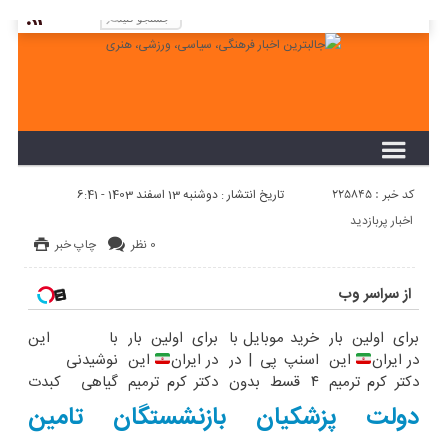
لطفا در پنل مديريتي خود به قسمت فهرست ها
برويد و منوي خود را ايجاد كنيد!
کد خبر : 225845
تاریخ انتشار : دوشنبه 13 اسفند 1403 - 6:41
اخبار پربازدید
0 نظر
چاپ خبر
از سراسر وب
برای اولین بار
خرید موبایل با
برای اولین بار
با این
در ایران
این
اسنپ پی | در
در ایران
این
نوشیدنی
دکتر کرم ترمیم
۴ قسط بدون
دکتر کرم ترمیم
گیاهی کبدت
کننده 23 روزه
سود و کارمزد!
کننده 23 روزه
همیشه
دولت پزشکیان بازنشستگان تامین
ساخت!
ساخت!
پرقدرته55%تخفیف