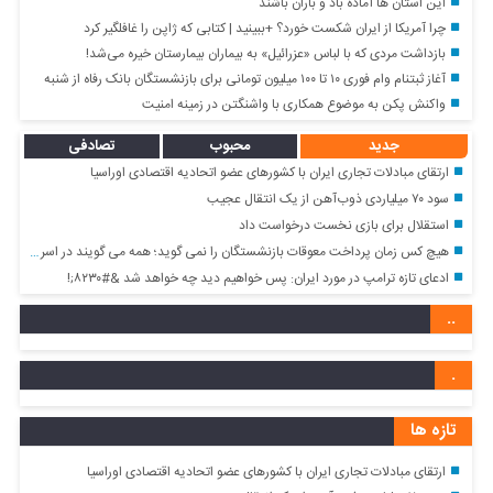
این استان ها آماده باد و باران باشند
چرا آمریکا از ایران شکست خورد؟ +ببینید | کتابی که ژاپن را غافلگیر کرد
بازداشت مردی که با لباس «عزرائیل» به بیماران بیمارستان خیره می‌شد!
آغاز ثبتنام وام فوری ۱۰ تا ۱۰۰ میلیون تومانی برای بازنشستگان بانک رفاه از شنبه
واکنش پکن به موضوع همکاری با واشنگتن در زمینه امنیت
جدید
محبوب
تصادفی
ارتقای مبادلات تجاری ایران با کشور‌های عضو اتحادیه اقتصادی اوراسیا
سود ۷۰ میلیاردی ذوب‌آهن از یک انتقال عجیب
استقلال برای بازی نخست درخواست داد
هیچ کس زمان پرداخت معوقات بازنشستگان را نمی گوید؛ همه می گویند در اسرع وقت
ادعای تازه ترامپ در مورد ایران: پس خواهیم دید چه خواهد شد &#۸۲۳۰;!
..
.
تازه ها
ارتقای مبادلات تجاری ایران با کشور‌های عضو اتحادیه اقتصادی اوراسیا