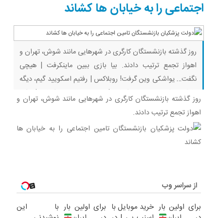
اجتماعی را به خیابان ها کشاند
روز گذشته بازنشستگان کارگری در شهرهایی مانند شوش، تهران و
اهواز تجمع ترتیب دادند. بیا بازی ببین ماینکرفت | هیچی
نگفت… یواشکی وین گرفت! روبلاکس | رفتیم اسکویید گیم، دیگه
رفاقتی باقی نموند… ماینکرفت | بدوارز یا فیلم ماینکرفت | پیکار
روز گذشته بازنشستگان کارگری در شهرهایی مانند شوش، تهران و
سه نوب با دراگون… | بقا با رفقا قسمت ۹ (پارت آخر) ماینکرفت
اهواز تجمع ترتیب دادند.
|
از سراسر وب
برای اولین بار
خرید موبایل با
برای اولین بار
با این
در ایران
اسنپ پی | در
در ایران
نوشیدنی