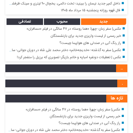
داخل کمپر جدید نیسان را ببینید؛ تخت دائمی، یخچال ۹۰ لیتری و سینک ظرفشویی و… + تصاویر
فال قهوه روزانه پنجشنبه ۱۵ مرداد ماه ۱۴۰۵
جدید
محبوب
تصادفی
عکس| سفر زمان؛ چهرۀ «هما روستا» در ۴۷ سالگی در فیلم «مسافران»
خبر رسمی از لیست واریزی جدید برای بازنشستگان
راز رنگ آبی در صندلی های هواپیما چیست؟
عکس| سفر به گذشته؛ «خدیجه‌خانم» دختر محمد علی شاه در دوران جوانی؛ سال ۱۲۹۸
عکس | تعطیلات دونفره امباپه و خانم بازیگر؛ تصویری که برزیل را منفجر کرد!
..
.
تازه ها
عکس| سفر زمان؛ چهرۀ «هما روستا» در ۴۷ سالگی در فیلم «مسافران»
خبر رسمی از لیست واریزی جدید برای بازنشستگان
راز رنگ آبی در صندلی های هواپیما چیست؟
عکس| سفر به گذشته؛ «خدیجه‌خانم» دختر محمد علی شاه در دوران جوانی؛ سال ۱۲۹۸