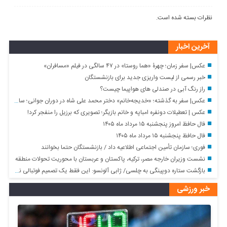
نظرات بسته شده است.
آخرین اخبار
عکس| سفر زمان؛ چهرۀ «هما روستا» در ۴۷ سالگی در فیلم «مسافران»
خبر رسمی از لیست واریزی جدید برای بازنشستگان
راز رنگ آبی در صندلی های هواپیما چیست؟
عکس| سفر به گذشته؛ «خدیجه‌خانم» دختر محمد علی شاه در دوران جوانی؛ سال ۱۲۹۸
عکس | تعطیلات دونفره امباپه و خانم بازیگر؛ تصویری که برزیل را منفجر کرد!
فال حافظ امروز پنجشنبه ۱۵ مرداد ماه ۱۴۰۵
فال حافظ پنجشنبه ۱۵ مرداد ماه ۱۴۰۵
فوری؛ سازمان تأمین اجتماعی اطلاعیه داد / بازنشستگان حتما بخوانند
نشست وزیران خارجه مصر، ترکیه، پاکستان و عربستان با محوریت تحولات منطقه
بازگشت ستاره دوپینگی به چلسی/ ژابی آلونسو: این فقط یک تصمیم فوتبالی نبود
خبر ورزشی