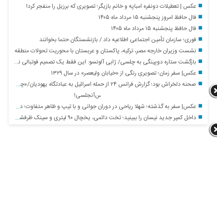
عکس | تعطیلات دونفره امباپه و خانم بازیگر؛ تصویری که برزیل را منفجر کرد!
فال حافظ امروز پنجشنبه ۱۵ مرداد ماه ۱۴۰۵
فال حافظ پنجشنبه ۱۵ مرداد ماه ۱۴۰۵
فوری؛ سازمان تأمین اجتماعی اطلاعیه داد / بازنشستگان حتما بخوانند
نشست وزیران خارجه مصر، ترکیه، پاکستان و عربستان با محوریت تحولات منطقه
بازگشت ستاره دوپینگی به چلسی/ ژابی آلونسو: این فقط یک تصمیم فوتبالی نبود
عکس| سفر زمان؛ تصویری رنگی از «خیابان ولیعصر» در سال ۱۳۲۹
صحنه دلخراش بود؛ گزارش فرانس ۲۴ از حمله اسرائیل به عبادتگاه یهودیان/«چطور ممکن است یک ساختمان کوچک در یک کوچه بن‌بست در تهران هدف قرار گرفته باشد»
ویدیو| پست AFC از یاسر آسانی با ترانه لس‌آنجلسی!
عکس| سفر به گذشته؛ شهلا ریاحی در دوران جوانی و با تیپ و ظاهر متفاوت؛ دهه ۳۰
داخل کمپر جدید نیسان را ببینید؛ تخت دائمی، یخچال ۹۰ لیتری و سینک ظرفشویی و… + تصاویر
آرشیو
آیا می دانستید این خانم زن اول رضا رویگری بوده است؟/عکس
آغاز مذاکره باشگاه استقلال برای بازگرداندن این لژیونر مطرح: فشار هواداران
جواب داد!