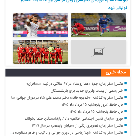
بازگشت ستاره دوپینگی به چلسی/ ژابی آلونسو: این فقط یک تصمیم
فوتبالی نبود
مجله خبری
عکس| سفر زمان؛ چهرۀ «هما روستا» در ۴۷ سالگی در فیلم «مسافران»
خبر رسمی از لیست واریزی جدید برای بازنشستگان
عکس| سفر به گذشته؛ «خدیجه‌خانم» دختر محمد علی شاه در دوران جوانی؛ سال ۱۲۹۸
فال حافظ امروز پنجشنبه ۱۵ مرداد ماه ۱۴۰۵
فال حافظ پنجشنبه ۱۵ مرداد ماه ۱۴۰۵
فوری؛ سازمان تأمین اجتماعی اطلاعیه داد / بازنشستگان حتما بخوانند
عکس| سفر زمان؛ تصویری رنگی از «خیابان ولیعصر» در سال ۱۳۲۹
عکس| سفر به گذشته؛ شهلا ریاحی در دوران جوانی و با تیپ و ظاهر متفاوت؛ دهه ۳۰