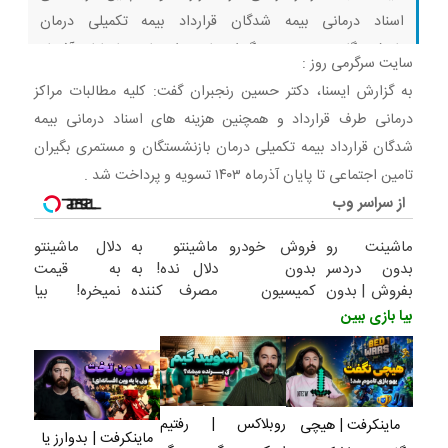
اسناد درمانی بیمه شدگان قرارداد بیمه تکمیلی درمان
بازنشستگان و مستمری بگیران تامین اجتماعی تا پایان آذرماه
سایت سرگرمی روز :
۱۴۰۳ تسویه و پرداخت شد . بیا بازی ببین ماینکرفت | هیچی
به گزارش ایسنا، دکتر حسین رنجبران گفت: کلیه مطالبات مراکز
نگفت… یواشکی وین گرفت! روبلاکس
درمانی طرف قرارداد و همچنین هزینه های اسناد درمانی بیمه
شدگان قرارداد بیمه تکمیلی درمان بازنشستگان و مستمری بگیران
تامین اجتماعی تا پایان آذرماه ۱۴۰۳ تسویه و پرداخت شد .
از سراسر وب
ماشینت رو
فروش خودرو
ماشینتو به
دلال ماشینتو
بدون دردسر
بدون
دلال نده! به
به قیمت
بفروش | بدون
کمیسیون
مصرف کننده
نمیخره! بیا
کمسیون
بفروش! بدون
اینجا به قیمت
بیا بازی ببین
پاسخ به یک
بفروش*فقط
تماس
خریدار واقعی*
روبلاکس | رفتیم
ماینکرفت | هیچی
ماینکرفت | بدوارز یا