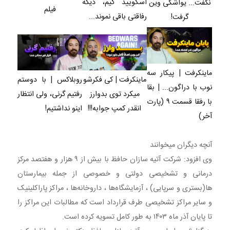
اسکویید گیم، دیگه
نگفت... یواشکی وین
فیلم
رفاقتی باقی نموند...
گرفت!
ماینکرفت | پیکار سه
ماینکرفت | کی فکرشو
روبلاکس | با دوستم
نوب با دراگون... | بقا
میکرد توی بدوارز
رفتیم گرنی، ولی انتظار
با رفقا قسمت ۹ (پارت
انقدر کمپ جوابه!!!
اینو نداشتیم!
آخر)
آنچه دیگران میخوانند
وی افزود: شرکت آتیه سازان حافظ با بیش از ۹ هزار و هفتصد مرکز
درمانی و تشخیصی دولتی و خصوصی از جمله بیمارستان
ها(بستری و سرپایی) ، آزمایشگاه‌ها ، داروخانه‌ها ، مراکز پاراکلینیک
و سایر مراکز تشخیصی طرف قرارداد است که مطالبات این مراکز را
تا پایان آذر ماه ۱۴۰۳ به طور کامل تسویه کرده است.