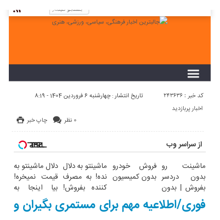
لطفا در پنل مديريتي خود به قسمت فهرست ها
برويد و منوي خود را ايجاد كنيد!
کد خبر : 243636
تاریخ انتشار : چهارشنبه 6 فروردین 1404 - 8:19
اخبار پربازدید
0 نظر
چاپ خبر
از سراسر وب
ماشینت رو
فروش خودرو
ماشینتو به دلال
دلال ماشینتو به
بدون دردسر
بدون کمیسیون
نده! به مصرف
قیمت نمیخره!
بفروش | بدون
کننده بفروش!
بیا اینجا به
کمسیون
بدون پاسخ به
قیمت
فوری/اطلاعیه مهم برای مستمری بگیران و
یک تماس
بفروش*فقط