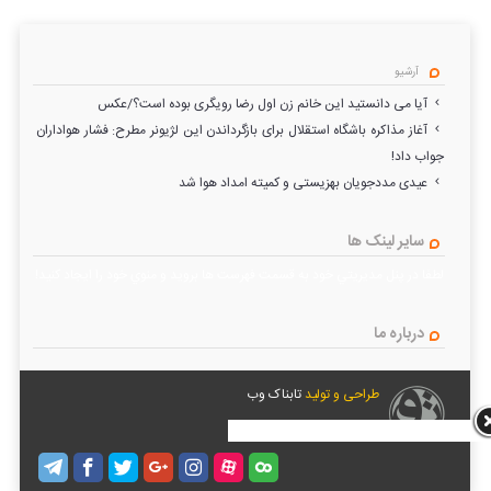
آرشیو
آیا می دانستید این خانم زن اول رضا رویگری بوده است؟/عکس
آغاز مذاکره باشگاه استقلال برای بازگرداندن این لژیونر مطرح: فشار هواداران
جواب داد!
عیدی مددجویان بهزیستی و کمیته امداد هوا شد
سایر لینک ها
لطفا در پنل مديريتي خود به قسمت فهرست ها برويد و منوي خود را ايجاد كنيد!
درباره ما
طراحی و تولید
تابناک وب