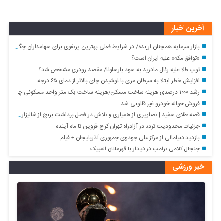
آخرین اخبار
بازار سرمایه همچنان ارزنده/ در شرایط فعلی بهترین پرتفوی برای سهامداران چگونه خواهد بود؟
«توافق مکه» علیه ایران است؟
توپ طلا علیه رئال مادرید به سود بارسلونا/ مقصد رودری مشخص شد؟
افزایش خطر ابتلا به سرطان مری با نوشیدن چای بالاتر از دمای ۶۵ درجه
رشد ۱۰۰۰ درصدی هزینه ساخت مسکن/هزینه ساخت یک متر واحد مسکونی چقدر است؟+ جدول
فروش حواله خودرو غیر قانونی شد
قصه طلای سفید | تصاویری از همیاری و تلاش در فصل برداشت برنج از شالیزارهای شمال کشور
جزئیات محدودیت تردد در آزادراه تهران کرج قزوین تا ماه آینده
بازدید دنیامالی از مرکز ملی جودوی جمهوری آذربایجان + فیلم
جنجال کلامی ترامپ در دیدار با قهرمانان المپیک
خبر ورزشی