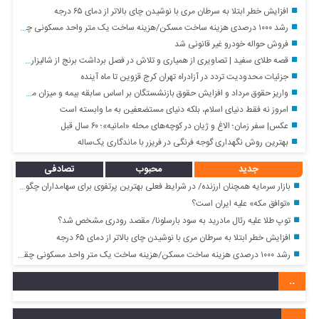
افزایش خطر ابتلا به سرطان مری با نوشیدن چای بالاتر از دمای ۶۵ درجه
رشد ۱۰۰۰ درصدی هزینه ساخت مسکن/هزینه ساخت یک متر واحد مسکونی چقدر است؟+ جدول
فروش حواله خودرو غیر قانونی شد
قصه طلای سفید | تصاویری از همیاری و تلاش در فصل برداشت برنج از شالیزارهای شمال کشور
جزئیات محدودیت تردد در آزادراه تهران کرج قزوین تا ماه آینده
واریز حقوق مرداد و افزایش حقوق بازنشستگان بر اساس سابقه بیمه و میزان مستمری + جزئیات
امروز نه فقط دنیای اسلام، بلکه دنیای مستضعفین به ما وابسته است
عکس| سفر زمان؛ الاغ و ژیان در کوچه‌های محله «امانیه»؛ ۶۰ سال قبل
بهترین روش نگهداری گوجه فرنگی در فریزر با ماندگاری یک‌ساله
جدید
محبوب
تصادفی
بازار سرمایه همچنان ارزنده/ در شرایط فعلی بهترین پرتفوی برای سهامداران چگونه خواهد بود؟
«توافق مکه» علیه ایران است؟
توپ طلا علیه رئال مادرید به سود بارسلونا/ مقصد رودری مشخص شد؟
افزایش خطر ابتلا به سرطان مری با نوشیدن چای بالاتر از دمای ۶۵ درجه
رشد ۱۰۰۰ درصدی هزینه ساخت مسکن/هزینه ساخت یک متر واحد مسکونی چقدر است؟+ جدول
..
.