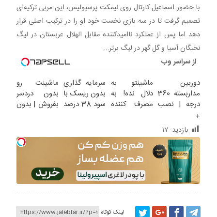
عربستان در لیگ نخبگان آسیا و گل گهر در لیگ برتر…. + بازدید:
با حضور اسماعیل کارتال روی نیمکت پرسپولیس، این مربی ترکیه‌ای
۱۷
تصمیم گرفت تا در سه بازی نخست خود او را در ترکیب اصلی قرار
دهد اما پس از عملکرد ناامیدکننده مقابل الهلال عربستان در لیگ
نخبگان آسیا و گل گهر در لیگ برتر….
از سراسر وب
دوربین
ماشینتو به
سرمایه گذاری
ماشینت رو
مداربسته 360
دلال نده! به
بدون ریسک با
بدون دردسر
درجه | نصب
مصرف کننده
سود 38 درصد
بفروش | بدون
آسان و راحت
بفروش! بدون
سالانه
کمسیون
+
پاسخ به یک
بازدید:
۱۷
تماس
لینک کوتاه