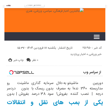
لطفا در پنل مديريتي خود به قسمت فهرست ها
برويد و منوي خود را ايجاد كنيد!
کد خبر : 251950
تاریخ انتشار : یکشنبه 17 فروردین 1404 - 15:37
خبر ورزشی
«
اخبار پربازدید
0 نظر
چاپ خبر
از سراسر وب
دوربین
ماشینتو به دلال
سرمایه گذاری
ماشینت رو
مداربسته 360
نده! به مصرف
بدون ریسک با
بدون دردسر
درجه | نصب
کننده بفروش!
سود 38 درصد
بفروش | بدون
آسان و راحت
بدون پاسخ به
سالانه
کمسیون
یکی از بمب های نقل و انتقالات
یک تماس