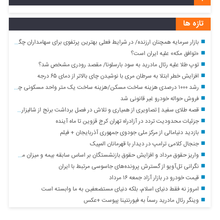
تازه ها
بازار سرمایه همچنان ارزنده/ در شرایط فعلی بهترین پرتفوی برای سهامداران چگونه خواهد بود؟
«توافق مکه» علیه ایران است؟
توپ طلا علیه رئال مادرید به سود بارسلونا/ مقصد رودری مشخص شد؟
افزایش خطر ابتلا به سرطان مری با نوشیدن چای بالاتر از دمای ۶۵ درجه
رشد ۱۰۰۰ درصدی هزینه ساخت مسکن/هزینه ساخت یک متر واحد مسکونی چقدر است؟+ جدول
فروش حواله خودرو غیر قانونی شد
قصه طلای سفید | تصاویری از همیاری و تلاش در فصل برداشت برنج از شالیزارهای شمال کشور
جزئیات محدودیت تردد در آزادراه تهران کرج قزوین تا ماه آینده
بازدید دنیامالی از مرکز ملی جودوی جمهوری آذربایجان + فیلم
جنجال کلامی ترامپ در دیدار با قهرمانان المپیک
واریز حقوق مرداد و افزایش حقوق بازنشستگان بر اساس سابقه بیمه و میزان مستمری + جزئیات
نگرانی تل‌آویو از گسترش پرونده‌های جاسوسی مرتبط با ایران
قیمت خودرو در بازار آزاد جمعه ۱۶ مرداد
امروز نه فقط دنیای اسلام، بلکه دنیای مستضعفین به ما وابسته است
وینگر رئال مادرید رسماً به فیورنتینا پیوست +عکس