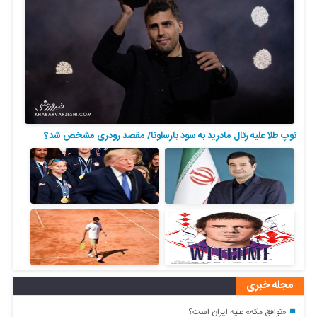
توپ طلا علیه رئال مادرید به سود بارسلونا/ مقصد رودری مشخص شد؟
مجله خبری
«توافق مکه» علیه ایران است؟