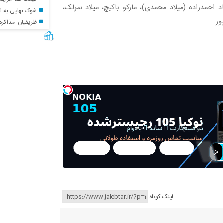
رشاد احمدزاده (میلاد محمدی)، مارکو باکیچ، میلاد سرلک،
شوک نهایی به اس
ور
ظریفیان: مذاکره
لینک کوتاه