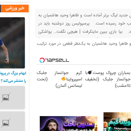
خبر ورزشی
جدید لیگ برتر آماده است و ظاهرا وحید هاشمیان به
یب خود رسیده است. پرسپولیس روز دوشنبه باید در
رد. بیا بازی ببین ماینکرفت | هیچی نگفت… یواشکی
م اسکویید گیم، دیگه رفاقتی باقی نموند… ماینکرفت |
ظاهرا وحید هاشمیان به یک‌نظر قطعی در مورد ترکیب
بمباران چروک پوست
با
کرم جوانساز جلبک
ابهام بزرگ در پرو
جوانساز جلبک (تخفیف
اسپیرولینا
(تحت
را منتشر می‌کند؟
تاامشب)
لیسانس آلمان)