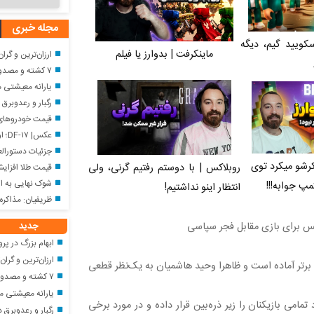
مجله خبری
سکویید گیم، دیگه
ماینکرفت | بدوارز یا فیلم
ارزان‌ترین و گران‌ترین اینترنت
۷ کشته و مصدوم در تصادف مرگبار در اصفهان
یارانه معیشتی مرداد؛ واریز ۱,۵۰۰۰,۰۰۰ توما
رگبار و رعدوبرق د
قیمت خودروهای سایپا
عکس| DF-۱۷؛ اولین سلاح گلایدری هایپرسونیک عملیاتی جهان با برد ۲,۵۰۰ کیلومتر ساخت چین
جزئیات دستورالعمل جدی
رشو میکرد توی
روبلاکس | با دوستم رفتیم گرنی، ولی
قیمت طلا افزای
شوک نهایی به اس
مپ جوابه!!!
انتظار اینو نداشتیم!
ظریفیان: مذاکره
جدید
ابهام بزرگ در پرونده 
ارزان‌ترین و گران‌ترین اینترنت‌
رتر آماده است و ظاهرا وحید هاشمیان به یک‌نظر قطعی
۷ کشته و مصدوم در تصادف مرگبار در اصفهان
یارانه معیشتی مرداد؛ واریز ۱,۵۰۰۰,۰۰۰ تومان
مامی بازیکنان را زیر ذره‌بین قرار داده و در مورد برخی
رگبار و رعدوبرق د