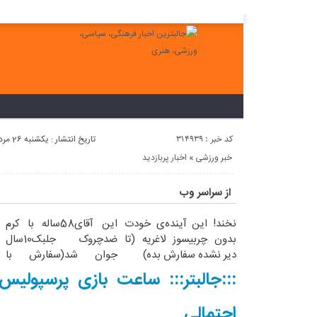
لطفا در پنل مديريتي خود به قسمت فهرست ها برويد و منوي خود را ايجاد 
کد خبر : 314939
تاریخ انتشار : یکشنبه 26 مرداد 1404 - 22:45
خبر ورزشی
«
اخبار پربازدید
از سراسر وب
نخند! این آینده‌ی خودت
این آقای58ساله با کرم
بدون چربیسوز لاغریه (تا
ضدچروک جلبک10سال
دیر نشده سفارش بده)
جوان شد(سفارش با
تخفیف)
احتمالی