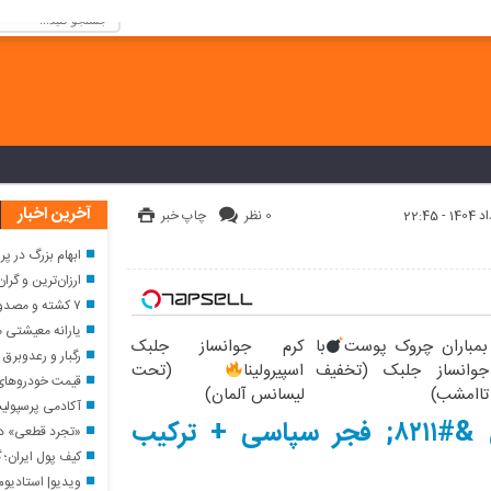
كنيد!
آخرین اخبار
0 نظر
چاپ خبر
ابهام بزرگ در پرونده
ارزان‌ترین و گران‌ترین اینترنت
۷ کشته و مصدوم در تصادف مرگبار در اصفهان
یارانه معیشتی مرداد؛ واریز ۱,۵۰۰۰,۰۰۰ توما
بمباران چروک پوست
با
کرم جوانساز جلبک
رگبار و رعدوبرق د
جوانساز جلبک (تخفیف
اسپیرولینا
(تحت
قیمت خودروهای سایپا
تاامشب)
لیسانس آلمان)
آکادمی پرسپولی
:::جالبتر::: ساعت بازی پرسپولیس &#۸۲۱۱; فجر سپاسی + ترکیب
«تجرد قطعی» د
کیف پول ایران؛ گا
ویدیو| استادیوم خاص و