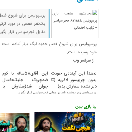
پرسپولیس برای شروع فصل 
یک‌نظر قطعی در مورد ترک
مقابل فجرسپاسی قرار بگی
وین گرفت! روبلاکس | رفتی
پرسپولیس برای شروع فصل جدید لیگ برتر آماده است و 
بدوارز یا
خود رسیده است.
از سراسر وب
نخند! این آینده‌ی خودت
این آقای58ساله با کرم
بدون چربیسوز لاغریه (تا
ضدچروک جلبک10سال
دیر نشده سفارش بده)
جوان شد(سفارش با
تخفیف)
پرسپولیس روز دوشنبه باید در مقابل فجرسپاسی قرار بگیرد.
بیا بازی ببین