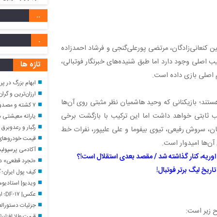
..
.
کنعانی‌زادگان، مرتضی پورعلی‌گنجی و فرشاد احمدزاده
ب اصلی وجود دارد اما طبق شنیده‌های خبرنگار فوتبالی،
تازه ها
م اصلی بازی داده است.
ابهام بزرگ در پرونده
ارزان‌ترین و گران‌ترین اینترنت
تند؛ بازیکنانی که وحید هاشمیان نظر مثبتی روی آن‌ها
۷ کشته و مصدوم در تصادف مرگبار در اصفهان
یب ثابتی خواهد داشت اما این ترکیب با بازگشت برخی
یارانه معیشتی مرداد؛ واریز ۱,۵۰۰۰,۰۰۰ توما
رگبار و رعدوبرق د
ان، سروش رفیعی، تیوی بیفوما و علی علیپور، نفرات خط
قیمت خودروهای سایپا
آن‌ها امیدوار است.
آکادمی پرسپولی
اوریه، کنار گذاشته شد / مقصد بعدی استقلال است!؟
«تجرد قطعی» د
ریخ لیگ برتر فوتبال!
کیف پول ایران؛ گا
ویدیو| استادیوم خاص و
عکس| DF-۱۷؛ اولین سلاح گلایدری هایپرسونیک عملیاتی جهان با برد ۲,۵۰۰ کیلومتر ساخت چین
جزئیات دستورالعمل جدی
ح زیر است:
قیمت طلا افزای