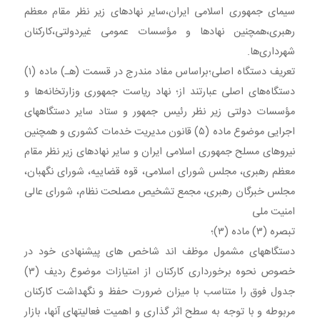
سیمای جمهوری اسلامی ایران،سایر نهادهای زیر نظر مقام معظم
رهبری،همچنین نهادها و مؤسسات عمومی غیردولتی،کارکنان
شهرداری‌ها.
تعریف دستگاه اصلی؛براساس مفاد مندرج در قسمت (هـ) ماده (۱)
دستگاه‌های اصلی عبارتند از؛ نهاد ریاست جمهوری وزارتخانه‌ها و
مؤسسات دولتی زیر نظر رئیس جمهور و ستاد سایر دستگاههای
اجرایی موضوع ماده (۵) قانون مدیریت خدمات کشوری و همچنین
نیروهای مسلح جمهوری اسلامی ایران و سایر نهادهای زیر نظر مقام
معظم رهبری، مجلس شورای اسلامی، قوه قضاییه، شورای نگهبان،
مجلس خبرگان رهبری، مجمع تشخیص مصلحت نظام، شورای عالی
امنیت ملی
تبصره (۳) ماده (۳)؛
دستگاههای مشمول موظف اند شاخص های پیشنهادی خود در
خصوص نحوه برخورداری کارکنان از امتیازات موضوع ردیف (۳)
جدول فوق را متناسب با میزان ضرورت حفظ و نگهداشت کارکنان
مربوطه و با توجه به سطح اثر گذاری و اهمیت فعالیتهای آنها، بازار