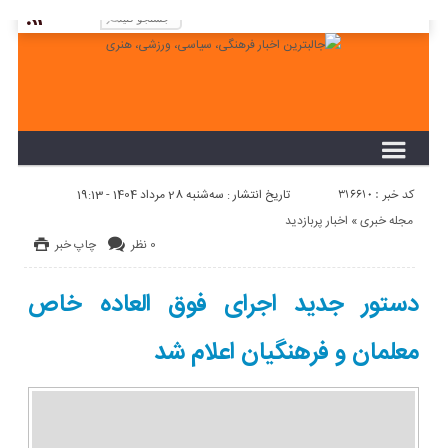
لطفا در پنل مديريتي خود به قسمت فهرست ها
برويد و منوي خود را ايجاد كنيد!
کد خبر : 316610
تاریخ انتشار : سه‌شنبه 28 مرداد 1404 - 19:13
مجله خبری
«
اخبار پربازدید
0 نظر
چاپ خبر
دستور جدید اجرای فوق العاده خاص
معلمان و فرهنگیان اعلام شد