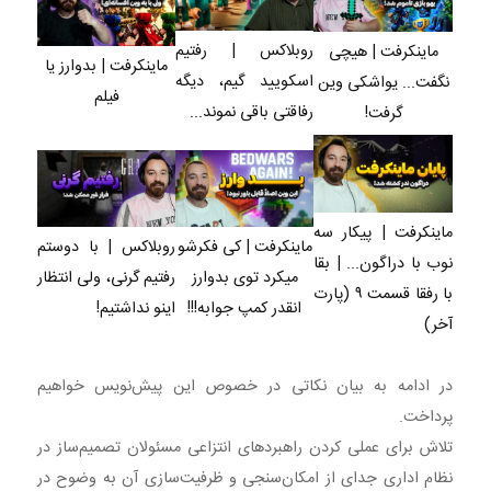
روبلاکس | رفتیم
ماینکرفت | هیچی
ماینکرفت | بدوارز یا
اسکویید گیم، دیگه
نگفت... یواشکی وین
فیلم
رفاقتی باقی نموند...
گرفت!
ماینکرفت | پیکار سه
ماینکرفت | کی فکرشو
روبلاکس | با دوستم
نوب با دراگون... | بقا
میکرد توی بدوارز
رفتیم گرنی، ولی انتظار
با رفقا قسمت ۹ (پارت
انقدر کمپ جوابه!!!
اینو نداشتیم!
آخر)
در ادامه به بیان نکاتی در خصوص این پیش‌نویس خواهیم
پرداخت.
تلاش برای عملی کردن راهبردهای انتزاعی مسئولان تصمیم‌ساز در
نظام اداری جدای از امکان‌سنجی و ظرفیت‌سازی آن به وضوح در