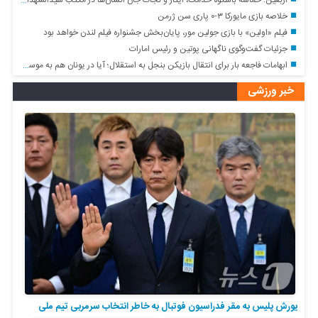
اربعین؛ حماسه باشکوه خدمت، ایثار و نجات جان انسان‌ها در مکتب سیدالشهدا (ع)
خلاصه بازی مایورکا ۳-۰ پاری سن ژرمن
فیلم «اولین» با بازی جولین مور، پایان‌بخش جشنواره فیلم لندن خواهد بود
جزئیات گفت‌وگوی ناگهانی پوتین و رئیس امارات
ابهامات فاجعه بار برای انتقال بازیکن بنجل به استقلال؛ آیا در یونان هم به موسی جنپو یک میلیون دلار پیش پرداخت دادند؟!
خبر ورزشی
یورش پلیس به مقر فدراسیون فوتبال به خاطر انتخاب سرمربی تیم ملی