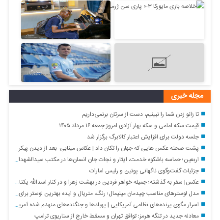
مجله خبری
تا زانو زدن شما را نبینیم، دست از سرتان برنمی‌داریم
قیمت سکه امامی و سکه بهار آزادی امروز جمعه ۱۶ مرداد ۱۴۰۵
جلسه دولت برای افزایش اعتبار کالابرگ برگزار شد
پشت صحنه عکس هایی که جهان را تکان داد | عکاس مینابی: بعد از دیدن پیکر بچه‌ ها نمی‌ توانستم شاتر دوربین را فشار دهم
اربعین؛ حماسه باشکوه خدمت، ایثار و نجات جان انسان‌ها در مکتب سیدالشهدا (ع)
جزئیات گفت‌وگوی ناگهانی پوتین و رئیس امارات
عکس| سفر به گذشته؛ جمیله خواهر فردین در بهشت زهرا و در کنار اسدالله یکتا؛ سال ۹۷
مدل لوسترهای مناسب چیدمان مینیمال؛ رنگ، متریال و ایده بهترین لوستر برای هر فضا
اسرار مگوی پرنده‌های نظامی آمریکایی | پهپادها و جنگنده‌های منهدم شده آمریکایی توسط نیروی هوافضای سپاه + فیلم
معادله جدید در تنگه هرمز؛ توافق تهران و مسقط خارج از سناریوی ترامپ