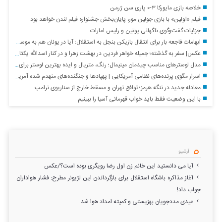
خلاصه بازی مایورکا ۳-۰ پاری سن ژرمن
فیلم «اولین» با بازی جولین مور، پایان‌بخش جشنواره فیلم لندن خواهد بود
جزئیات گفت‌وگوی ناگهانی پوتین و رئیس امارات
ابهامات فاجعه بار برای انتقال بازیکن بنجل به استقلال؛ آیا در یونان هم به موسی جنپو یک میلیون دلار پیش پرداخت دادند؟!
عکس| سفر به گذشته؛ جمیله خواهر فردین در بهشت زهرا و در کنار اسدالله یکتا؛ سال ۹۷
مدل لوسترهای مناسب چیدمان مینیمال؛ رنگ، متریال و ایده بهترین لوستر برای هر فضا
اسرار مگوی پرنده‌های نظامی آمریکایی | پهپادها و جنگنده‌های منهدم شده آمریکایی توسط نیروی هوافضای سپاه + فیلم
معادله جدید در تنگه هرمز؛ توافق تهران و مسقط خارج از سناریوی ترامپ
با این وضعیت فقط باید خواب قهرمانی آسیا را ببینیم
آرشیو
آیا می دانستید این خانم زن اول رضا رویگری بوده است؟/عکس
آغاز مذاکره باشگاه استقلال برای بازگرداندن این لژیونر مطرح: فشار هواداران
جواب داد!
عیدی مددجویان بهزیستی و کمیته امداد هوا شد