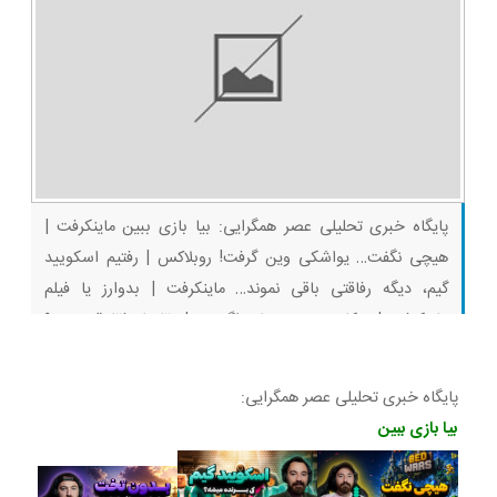
پایگاه خبری تحلیلی عصر همگرایی: بیا بازی ببین ماینکرفت |
هیچی نگفت… یواشکی وین گرفت! روبلاکس | رفتیم اسکویید
گیم، دیگه رفاقتی باقی نموند… ماینکرفت | بدوارز یا فیلم
ماینکرفت | پیکار سه نوب با دراگون… | بقا با رفقا قسمت ۹
(پارت آخر) ماینکرفت | کی فکرشو میکرد توی بدوارز انقدر کمپ
جوابه!!! روبلاکس
پایگاه خبری تحلیلی عصر همگرایی:
بیا بازی ببین