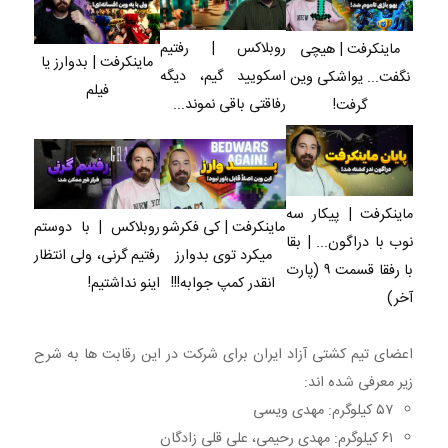
روبلاکس | رفتیم
ماینکرفت | هیچی
ماینکرفت | بدوارز یا
اسکویید گیم، دیگه
نگفت... یواشکی وین
فیلم
رفاقتی باقی نموند...
گرفت!
ماینکرفت | پیکار سه
ماینکرفت | کی فکرشو
روبلاکس | با دوستم
نوب با دراگون... | بقا
میکرد توی بدوارز
رفتیم گرنی، ولی انتظار
با رفقا قسمت ۹ (پارت
انقدر کمپ جوابه!!!
اینو نداشتیم!
آخر)
اعضای تیم کشتی آزاد ایران برای شرکت در این رقابت ها به شرح
زیر معرفی شده اند:
۵۷ کیلوگرم: مهدی ویسی
۶۱ کیلوگرم: مهدی رحیمی، علی قلی زادگان