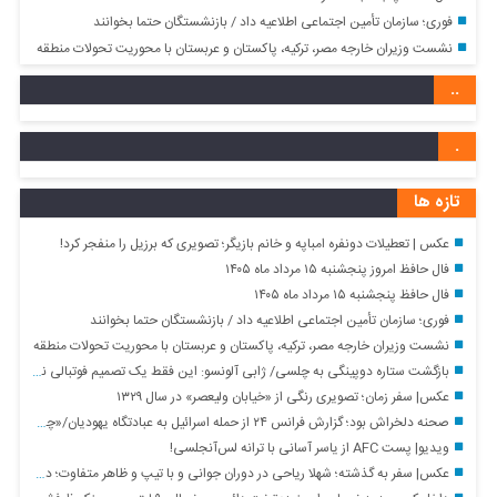
فوری؛ سازمان تأمین اجتماعی اطلاعیه داد / بازنشستگان حتما بخوانند
نشست وزیران خارجه مصر، ترکیه، پاکستان و عربستان با محوریت تحولات منطقه
..
.
تازه ها
عکس | تعطیلات دونفره امباپه و خانم بازیگر؛ تصویری که برزیل را منفجر کرد!
فال حافظ امروز پنجشنبه ۱۵ مرداد ماه ۱۴۰۵
فال حافظ پنجشنبه ۱۵ مرداد ماه ۱۴۰۵
فوری؛ سازمان تأمین اجتماعی اطلاعیه داد / بازنشستگان حتما بخوانند
نشست وزیران خارجه مصر، ترکیه، پاکستان و عربستان با محوریت تحولات منطقه
بازگشت ستاره دوپینگی به چلسی/ ژابی آلونسو: این فقط یک تصمیم فوتبالی نبود
عکس| سفر زمان؛ تصویری رنگی از «خیابان ولیعصر» در سال ۱۳۲۹
صحنه دلخراش بود؛ گزارش فرانس ۲۴ از حمله اسرائیل به عبادتگاه یهودیان/«چطور ممکن است یک ساختمان کوچک در یک کوچه بن‌بست در تهران هدف قرار گرفته باشد»
ویدیو| پست AFC از یاسر آسانی با ترانه لس‌آنجلسی!
عکس| سفر به گذشته؛ شهلا ریاحی در دوران جوانی و با تیپ و ظاهر متفاوت؛ دهه ۳۰