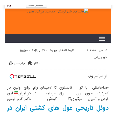
لطفا در پنل مديريتي خود به قسمت فهرست ها
برويد و منوي خود را ايجاد كنيد!
کد خبر : 414082
تاریخ انتشار : چهارشنبه 17 دی 1404 - 15:58
خبر ورزشی
0 نظر
چاپ خبر
از سراسر وب
خداحافظی با
تو تابستون
تا 3میلیارد وام
برای اولین بار
کمردرد، بدون
بوی عرق
سرمایه در
در ایران
این
قرص و آمپول
میگیری؟!
گردش
دکتر کرم ترمیم
اینجوری
فروشندگان =>
کننده 23 روزه
دوئل تاریخی غول های کشتی ایران در
درمانش کن!!
فروشگاهت رو
ساخت!