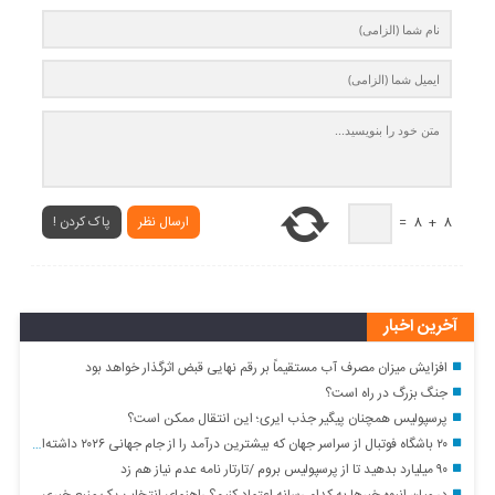
ارسال نظر
پاک کردن !
=
8
+
8
آخرین اخبار
افزایش میزان مصرف آب مستقیماً بر رقم نهایی قبض اثرگذار خواهد بود
جنگ بزرگ در راه است؟
پرسپولیس همچنان پیگیر جذب ایری؛ این انتقال ممکن است؟
۲۰ باشگاه فوتبال از سراسر جهان که بیشترین درآمد را از جام جهانی ۲۰۲۶ داشته‌اند
۹۰ میلیارد بدهید تا از پرسپولیس بروم /تارتار نامه عدم نیاز هم زد
در میان انبوه خبرها به کدام رسانه اعتماد کنیم؟ راهنمای انتخاب یک منبع خبری معتبر