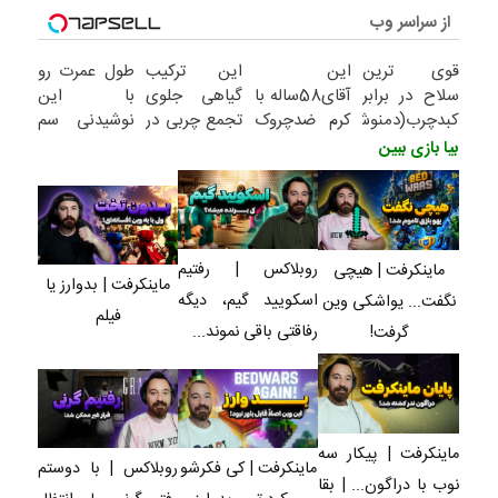
بدوارز انقدر کمپ جوابه!!! روبلاکس | با دوستم رفتیم گرنی،
از سراسر وب
قوی ترین
این
این ترکیب
طول عمرت رو
سلاح در برابر
آقای58ساله با
گیاهی جلوی
با این
کبدچرب(دمنوش
کرم ضدچروک
تجمع چربی در
نوشیدنی سم
سم زدا با
جلبک10سال
کبد را میگیرد
زدای کبد
بیا بازی ببین
55% تخفیف
جوان
2برابر کن
شد(سفارش با
تخفیف)
روبلاکس | رفتیم
ماینکرفت | هیچی
ماینکرفت | بدوارز یا
اسکویید گیم، دیگه
نگفت... یواشکی وین
فیلم
رفاقتی باقی نموند...
گرفت!
ماینکرفت | پیکار سه
ماینکرفت | کی فکرشو
روبلاکس | با دوستم
نوب با دراگون... | بقا