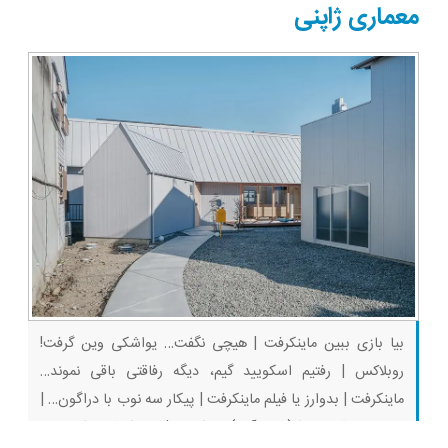
شد(سفارش با
معماری ژاپنی
تخفیف)
بیا بازی ببین ماینکرفت | هیچی نگفت… یواشکی وین گرفت!
روبلاکس | رفتیم اسکویید گیم، دیگه رفاقتی باقی نموند…
ماینکرفت | بدوارز یا فیلم ماینکرفت | پیکار سه نوب با دراگون… |
بقا با رفقا قسمت ۹ (پارت آخر) ماینکرفت | کی فکرشو میکرد توی