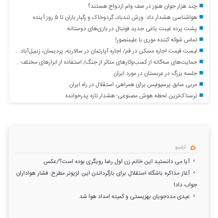
چند هزار جوان هنوز در صف وام ازدواج هستند؟
هواشناسی هشدار داد: وزش تندباد، گردوخاک و رگبار باران تا ۵ روز آینده
پشت پرده غیبت یاغی جدید فوتبال در بازی‌های دوستانه
تماس شوکه کننده موری با علیمنصور!
لیست قیمت اجاره مسکن در قم/ اجاره آپارتمان در سالاریه، پردیسان، زنبیل‌آباد و&#۸۲۳۰; چقدر هزینه دارد؟ + جدول
حمایت‌های سه‌گانه از کسب‌وکارهای متاثر از جنگ/ استفاده از ابزارهای مختلف تأمین مالی در دستور کار
جلسه بزرگ در عربستان در مورد ایران
مربی سابق پرسپولیس برای همراهی استقلال در راه ایران
ترسناک‌ترین لحظه هوش مصنوعی؛ هشدار تازه پدرخوانده
آرشیو
آیا می دانستید این خانم زن اول رضا رویگری بوده است؟/عکس
آغاز مذاکره باشگاه استقلال برای بازگرداندن این لژیونر مطرح: فشار هواداران
جواب داد!
عیدی مددجویان بهزیستی و کمیته امداد هوا شد