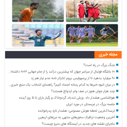
مجله خبری
جنگ بزرگ در راه است؟
۲۰ باشگاه فوتبال از سراسر جهان که بیشترین درآمد را از جام جهانی ۲۰۲۶ داشته‌اند
۹۰ میلیارد بدهید تا از پرسپولیس بروم /تارتار نامه عدم نیاز هم زد
در میان انبوه خبرها به کدام رسانه اعتماد کنیم؟ راهنمای انتخاب یک منبع خبری معتبر
چند هزار جوان هنوز در صف وام ازدواج هستند؟
هواشناسی هشدار داد: وزش تندباد، گردوخاک و رگبار باران تا ۵ روز آینده
جلسه بزرگ در عربستان در مورد ایران
ترسناک‌ترین لحظه هوش مصنوعی؛ هشدار تازه پدرخوانده
آخرین وضعیت ترافیک محورهای منتهی به مرزهای اربعین
ماجرای نقشه های جدید در ایستگاه های مترو چیست؟