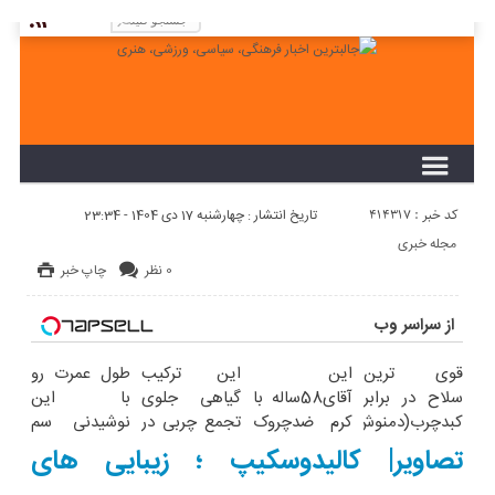
لطفا در پنل مديريتي خود به قسمت فهرست ها
برويد و منوي خود را ايجاد كنيد!
کد خبر : 414317
تاریخ انتشار : چهارشنبه 17 دی 1404 - 23:34
مجله خبری
0 نظر
چاپ خبر
از سراسر وب
قوی ترین
این
این ترکیب
طول عمرت رو
سلاح در برابر
آقای58ساله با
گیاهی جلوی
با این
کبدچرب(دمنوش
کرم ضدچروک
تجمع چربی در
نوشیدنی سم
سم زدا با 55%
جلبک10سال
کبد را میگیرد
زدای کبد 2برابر
تصاویر| کالیدوسکیپ ؛ زیبایی های
تخفیف
جوان
کن