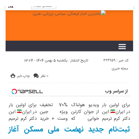
لطفا در پنل مديريتي خود به قسمت فهرست ها
برويد و منوي خود را ايجاد كنيد!
کد خبر : 424959
تاریخ انتشار : یکشنبه 5 بهمن 1404 - 13:24
مجله خبری
0 نظر
چاپ خبر
از سراسر وب
برای اولین بار
ویدیو هولناک
70% تخفیف
برای اولین بار
در ایران
این
از جوان کارتن
ویژه جین
در ایران
این
دکتر کرم ترمیم
خوابی که
وست + خرید
دکتر کرم ترمیم
کننده 23 روزه
میلیاردر شد.
در4 قسطه
کننده 23 روزه
ثبت‌نام جدید نهضت ملی مسکن آغاز
ساخت!
آموزش رایگان
ساخت!