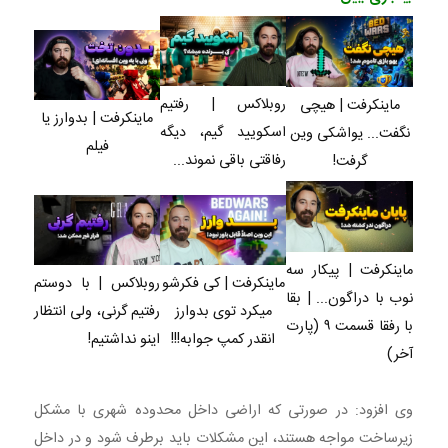
23 روزه
آموزش رایگان
23 روزه
ساخت!
ساخت!
روبلاکس | رفتیم
ماینکرفت | هیچی
ماینکرفت | بدوارز یا
اسکویید گیم، دیگه
نگفت... یواشکی وین
فیلم
رفاقتی باقی نموند...
گرفت!
ماینکرفت | پیکار سه
ماینکرفت | کی فکرشو
روبلاکس | با دوستم
نوب با دراگون... | بقا
میکرد توی بدوارز
رفتیم گرنی، ولی انتظار
با رفقا قسمت ۹ (پارت
انقدر کمپ جوابه!!!
اینو نداشتیم!
آخر)
وی افزود: در صورتی که اراضی داخل محدوده شهری با مشکل
زیرساخت مواجه هستند، این مشکلات باید برطرف شود و در داخل