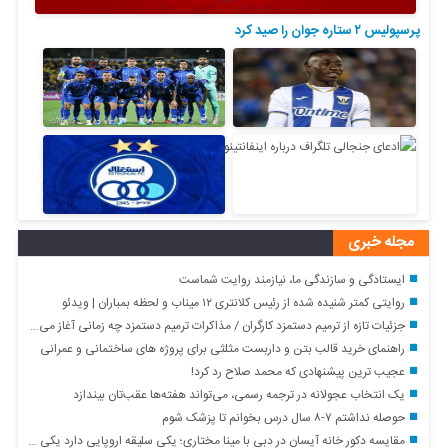
پرسپولیس ۲ ستاره جوان را صید کرد
مجله خبری
ایستادگی و سازندگی ما، نیازمند روایت شماست
روایتی کمتر شنیده شده از رئیس کلانتری ۱۲ میناب و لحظه بمباران | ویدئو
جزئیات تازه از ترمیم دستمزد کارگران / مذاکرات ترمیم دستمزد چه زمانی آغاز می‌شود؟
راهنمای خرید قالب بتن و داربست مثلثی برای پروژه های ساختمانی و عمرانی
عجیب ترین پیشنهادی که محمد صلاح رد کرد!
یک انتخاب عجولانه در ترجمه رسمی، می‌تواند هفته‌ها عقب‌تان بیندازد
حوصله نداشتم ۷-۸ سال درس بخوانم تا پزشک شوم
مقایسه دکور خانه آیسان در دبی با مینا مختاری؛ یکی سلیقه اروپایی دارد یکی آمریکایی