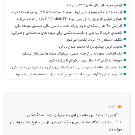
ارزش خرید تازه رئال مادرید ۹۳ برابر شد!
قیمت جدید دلار، یورو و سایر ارزها امروز ۱۷ مردادماه ۱۴۰۵/ ریزش قیمت دلار شدت گرفت + جدول
هواوی اولین تلویزیون با نور پس زمینه RGB MiniLED خود را عرضه می‌کند
افزایش ۴۵ هزار بشکه‌ای تولید روزانه نفت با تأمین مالی صندوق توسعه ملی
راهنمای خرید قالب بتن و داربست مثلثی برای پروژه های ساختمانی و عمرانی
تکلیف استقلال ۲۷ مرداد یکسره می‌شود!
عجیب ترین پیشنهادی که محمد صلاح رد کرد!
یک انتخاب عجولانه در ترجمه رسمی، می‌تواند هفته‌ها عقب‌تان بیندازد
حوصله نداشتم ۷-۸ سال درس بخوانم تا پزشک شوم
مقایسه دکور خانه آیسان در دبی با مینا مختاری؛ یکی سلیقه اروپایی دارد یکی آمریکایی
ادعای جنجالی تلگراف درباره اینفانتینو؛ پرداخت پول به معشوقه از درآمد یوفا
آرشیو
آیا می دانستید این خانم زن اول رضا رویگری بوده است؟/عکس
آغاز مذاکره باشگاه استقلال برای بازگرداندن این لژیونر مطرح: فشار هواداران
جواب داد!