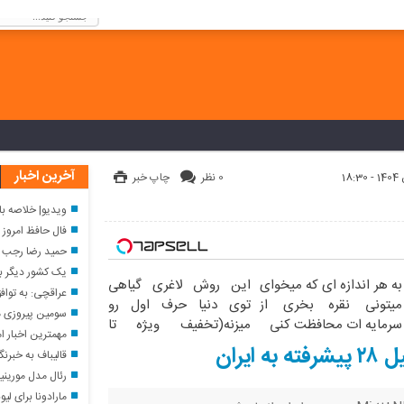
كنيد!
آخرین اخبار
0 نظر
چاپ خبر
ویدیو| خلاصه بازی فرنتس واروش ۱ &
فال حافظ امروز یکشنبه ۱۸ م
حمید رضا رجب زاده چند 
یک کشور دیگر ب
به هر اندازه ای که میخوای
این روش لاغری گیاهی
عراقچی: به توافق
میتونی نقره بخری از
توی دنیا حرف اول رو
سومین پیروزی مو
سرمایه ات محافظت کنی
میزنه(تخفیف ویژه تا
مهمترین اخبار امشب
امشب)
یران
قالیباف به خبرن
رئال مدل مورینیو
مارادونا برای ل