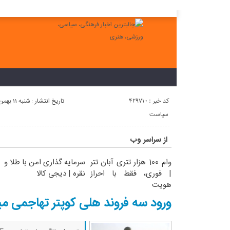
لطفا در پنل مديريتي خود به قسمت فهرست ها برويد و منوي خود را ايجاد 
کد خبر : 429710
تاریخ انتشار : شنبه 11 بهمن 1404 - 18:30
سیاست
از سراسر وب
وام 100 هزار تتری آبان تتر
سرمایه گذاری امن با طلا و
| فوری، فقط با احراز
نقره | دیجی کالا
هویت
ورود سه فروند هلی کوپتر تهاجمی میل ۲۸ پیشرفته به ا