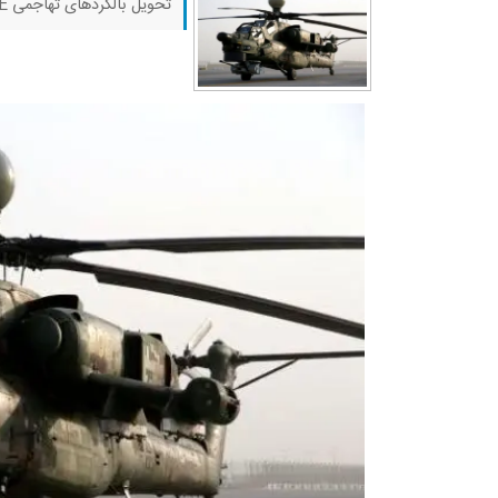
تحویل بالگردهای تهاجمی Mi-28NE روسی به ایران انجام شد؛