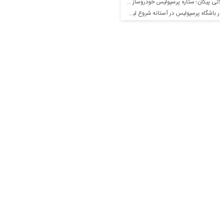
تی پیکان؛ ستاره پرسپولیس خودروساز شد!
گاه پرسپولیس در آستانه شروع لیگ برتر!