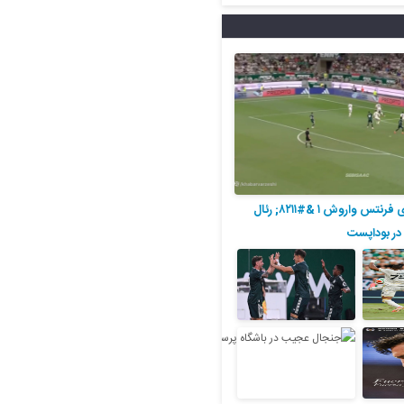
ویدیو| خلاصه بازی فرنتس واروش ۱ &#۸۲۱۱; رئال