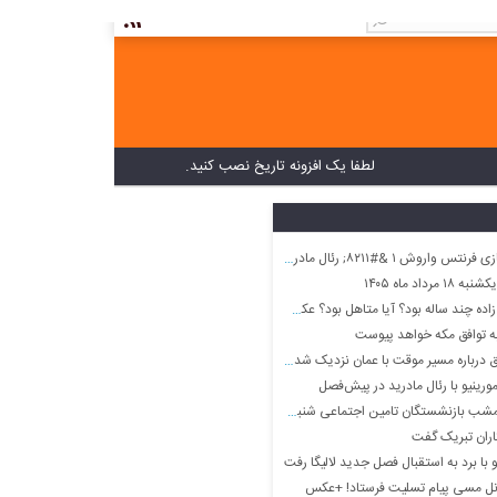
لطفا یک افزونه تاریخ نصب کنید.
#۸۲۱۱; رئال مادرید ۲/ پیروزی در بوداپست
رداد ماه ۱۴۰۵
ساله بود؟ آیا متاهل بود؟ عکس او همراه پدر و مادرش
ه توافق مکه خواهد پیوست
 درباره مسیر موقت با عمان نزدیک شده‌ایم
رینیو با رئال مادرید در پیش‌فصل
 بازنشستگان تامین اجتماعی شنبه ۱۷ مرداد ماه
گاران تبریک گفت
 با برد به استقبال فصل جدید لالیگا رفت
یونل مسی پیام تسلیت فرستاد! +عکس