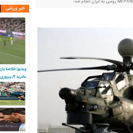
خبر ورزشی
مادرید ۲/ پیروزی در بوداپست