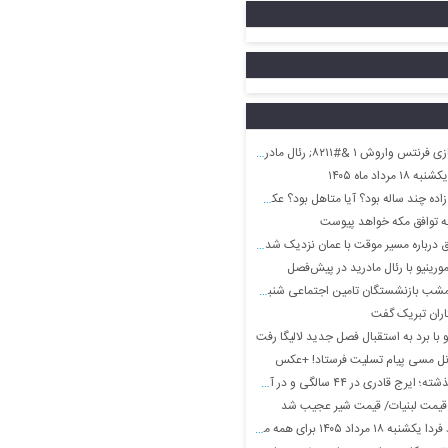
#۸۲۱۱; رئال مادرید ۲/ پیروزی در بوداپست
رداد ماه ۱۴۰۵
ساله بود؟ آیا متاهل بود؟ عکس او همراه پدر و مادرش
ه توافق مکه خواهد پیوست
 درباره مسیر موقت با عمان نزدیک شده‌ایم
رینیو با رئال مادرید در پیش‌فصل
 بازنشستگان تامین اجتماعی شنبه ۱۷ مرداد ماه
گاران تبریک گفت
 با برد به استقبال فصل جدید لالیگا رفت
یونل مسی پیام تسلیت فرستاد! +عکس
۴ سالگی و در آخرین فیلم اش قبل انقلاب؛ سال ۵۷
قیمت لبنیات/ قیمت شیر عجیب شد
رداد ۱۴۰۵ برای همه ماه ها