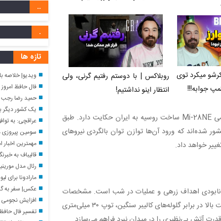
..
.
تازه ها
رشو میکرد توی
ویدیو| خلاصه بازی فرنتس واروش ۱ &
روبلاکس | با دوستم رفتیم گرنی، ولی
فال حافظ امروز یکشنبه ۱۸ م
مپ جوابه!!!
انتظار اینو نداشتیم!
حمید رضا رجب زاده چند 
یک کشور دیگر ب
گزارش‌های اخیر از تحویل نخستین فروند بالگردهای تهاجمی Mi-28NE ساخت روسیه به ایران حکایت دارد. طبق
عراقچی: به توافق
کشور شده‌اند که ورود آن‌ها توازن توان بالگردی نیروهای
سومین پیروزی مو
مهمترین اخبار امشب
ییر خواهد داد.
قالیباف به خبرن
رئال مدل مورینیو
مارادونا برای ل
عکس| سفر به گذشته؛ ایرج قادری در ۴
جهان برای نابودی اهداف زرهی و عملیات در شب است. مشخصات
افزایش نجومی 
بالگرد می ۲۸ شامل زره مستحکم در کابین خلبان با مقاومت بالا در برابر گلوله‌های کالیبر سنگین، توپ ۳۰ میلی‌متری
تفسیر فال حافظ فردا یکشنبه ۱۸ م
ت آتش بی‌نظیری را در میدان نبرد فراهم می‌سازد.