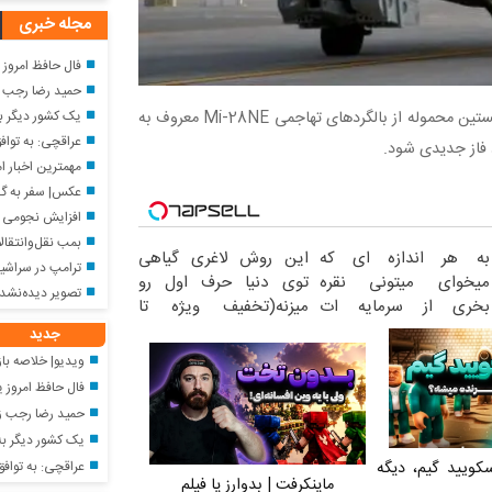
مجله خبری
فال حافظ امروز یکشنبه ۱۸ م
حمید رضا رجب زاده چند 
یک کشور دیگر ب
نخستین محموله از بالگردهای تهاجمی Mi-28NE معروف به
عراقچی: به توافق
 فاز جدیدی شود.
مهمترین اخبار امشب
عکس| سفر به گذشته؛ ایرج قادری در ۴
افزایش نجومی 
بمب نقل‌وانتقالا
به هر اندازه ای که
این روش لاغری گیاهی
ترامپ در سراشیبی ن
میخوای میتونی نقره
توی دنیا حرف اول رو
تصویر دیده‌نشده ا
بخری از سرمایه ات
میزنه(تخفیف ویژه تا
محافظت کنی
امشب)
جدید
ویدیو| خلاصه بازی فرنتس واروش ۱ &#
فال حافظ امروز یکشنبه ۱۸ مر
حمید رضا رجب زاده چند 
یک کشور دیگر به
عراقچی: به توافق 
سکویید گیم، دیگه
ماینکرفت | بدوارز یا فیلم