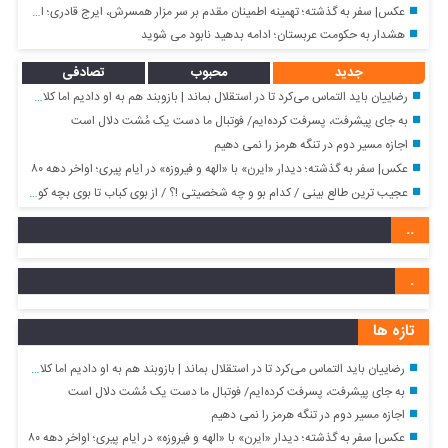
عکس| سفر به گذشته؛ تهمینه اطمینان مقدم بر سر مزار همسرش، ایرج قادری؛ اواسط دهه ۹۰
هشدار به حکومت عربستان؛ ادامه بدهید نابود می شوید
جدید
محبوب
تصادفی
رضاییان باید التماس می‌کرد تا در استقلال بماند | بازوبند هم به او دادیم اما کلاس گذاشت
به جای پیشرفت، پسرفت کرده‌ایم/ فوتبال ما دست یک مُشت دلال است
اجازه مسیر دوم در تنگه هرمز را نمی دهیم
عکس| سفر به گذشته؛ دیدار «ایرن» با «الهه و فیروزه» در ایام پیری؛ اواخر دهه ۸۰
عجیب ترین طالع بینی / کدام بو و چه شخصیتی !؟ / از بوی کباب تا بوی بچه کوچک
..
.
تازه ها
رضاییان باید التماس می‌کرد تا در استقلال بماند | بازوبند هم به او دادیم اما کلاس گذاشت
به جای پیشرفت، پسرفت کرده‌ایم/ فوتبال ما دست یک مُشت دلال است
اجازه مسیر دوم در تنگه هرمز را نمی دهیم
عکس| سفر به گذشته؛ دیدار «ایرن» با «الهه و فیروزه» در ایام پیری؛ اواخر دهه ۸۰