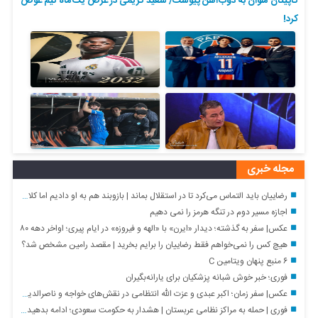
کاپیتان ملوان به ذوب‌آهن پیوست/ سعید کریمی در عرض یک‌ماه تیم عوض
کرد!
مجله خبری
رضاییان باید التماس می‌کرد تا در استقلال بماند | بازوبند هم به او دادیم اما کلاس گذاشت
اجازه مسیر دوم در تنگه هرمز را نمی دهیم
عکس| سفر به گذشته؛ دیدار «ایرن» با «الهه و فیروزه» در ایام پیری؛ اواخر دهه ۸۰
هیچ کس را نمی‌خواهم فقط رضاییان را برایم بخرید | مقصد رامین مشخص شد؟
۶ منبع پنهان ویتامین C
فوری؛ خبر خوش شبانه پزشکیان برای یارانه‌بگیران
عکس| سفر زمان؛ اکبر عبدی و عزت الله انتظامی در نقش‌های خواجه و ناصرالدین شاه
فوری | حمله به مراکز نظامی عربستان | هشدار به حکومت سعودی؛ ادامه بدهید نابود می شوید