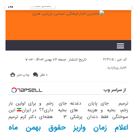
لطفا در پنل مديريتي خود به قسمت فهرست ها
برويد و منوي خود را ايجاد كنيد!
کد خبر : 213115
تاریخ انتشار : جمعه 26 بهمن 1403 - 7:03
اخبار پربازدید
0 نظر
چاپ خبر
از سراسر وب
ترمیم جای
پایان دغدغه
جای زخم و
برای اولین بار
زخم، بخیه و
هزینه های
بخیه داری؟؟
در ایران
این
سوختگی فقط
دندان پزشکی
3 هفته‌ای
دکتر کرم ترمیم
در 3 هفته!!
با پک سفید
محوش کن!
کننده 23 روزه
اعلام زمان واریز حقوق بهمن ماه
کننده خانگی
ساخت!