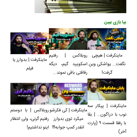
بیا بازی ببین
روبلاکس | رفتیم
ماینکرفت | هیچی
ماینکرفت | بدوارز یا
اسکویید گیم، دیگه
نگفت... یواشکی وین
فیلم
رفاقتی باقی نموند...
گرفت!
ماینکرفت | پیکار سه
ماینکرفت | کی فکرشو
روبلاکس | با دوستم
نوب با دراگون... | بقا
میکرد توی بدوارز
رفتیم گرنی، ولی انتظار
با رفقا قسمت ۹ (پارت
انقدر کمپ جوابه!!!
اینو نداشتیم!
آخر)