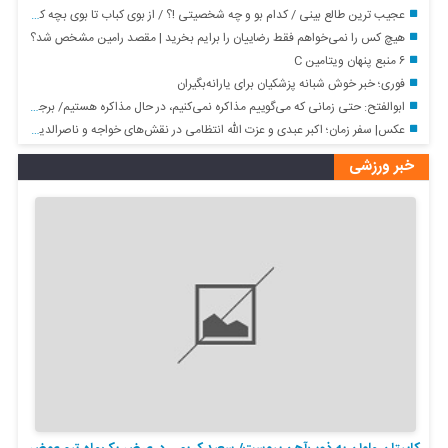
عجیب ترین طالع بینی / کدام بو و چه شخصیتی !؟ / از بوی کباب تا بوی بچه کوچک
هیچ کس را نمی‌خواهم فقط رضاییان را برایم بخرید | مقصد رامین مشخص شد؟
۶ منبع پنهان ویتامین C
فوری؛ خبر خوش شبانه پزشکیان برای یارانه‌بگیران
ابوالفتح: حتی زمانی که می‌گوییم مذاکره نمی‌کنیم، در حال مذاکره هستیم/ برجام برای ایران معجزه بود/ چون برجام به سود ایران بود آمریکا از آن خارج شد
عکس| سفر زمان؛ اکبر عبدی و عزت الله انتظامی در نقش‌های خواجه و ناصرالدین شاه
خبر ورزشی