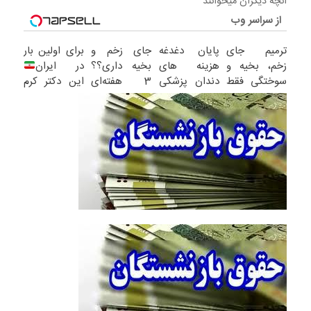
آنچه دیگران میخوانند
از سراسر وب
ترمیم جای
پایان دغدغه
جای زخم و
برای اولین بار
زخم، بخیه و
هزینه های
بخیه داری؟؟
در ایران
سوختگی فقط
دندان پزشکی
3 هفته‌ای
این دکتر کرم
در 3 هفته!!
با پک سفید
محوش کن!
ترمیم کننده
کننده خانگی
23 روزه
ساخت!