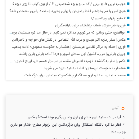
عجیب ترین طالع بینی / کدام بو و چه شخصیتی !؟ / از بوی کباب تا بوی بچه کوچک
هیچ کس را نمی‌خواهم فقط رضاییان را برایم بخرید | مقصد رامین مشخص شد؟
۶ منبع پنهان ویتامین C
فوری؛ خبر خوش شبانه پزشکیان برای یارانه‌بگیران
ابوالفتح: حتی زمانی که می‌گوییم مذاکره نمی‌کنیم، در حال مذاکره هستیم/ برجام برای ایران معجزه بود/ چون برجام به سود ایران بود آمریکا از آن خارج شد
عکس| سفر زمان؛ اکبر عبدی و عزت الله انتظامی در نقش‌های خواجه و ناصرالدین شاه
فوری | حمله به مراکز نظامی عربستان | هشدار به حکومت سعودی؛ ادامه بدهید نابود می شوید
جریان بارش‌زا در راه کشور/ این مناطق امروز و فردا آماده بارش باران باشند
عکس| سفر به گذشته؛ تهمینه اطمینان مقدم بر سر مزار همسرش، ایرج قادری؛ اواسط دهه ۹۰
هشدار به حکومت عربستان؛ ادامه بدهید نابود می شوید
محمد حقیقی، صدابردار و صداگذار پیشکسوت سینمای ایران درگذشت
آرشیو
آیا می دانستید این خانم زن اول رضا رویگری بوده است؟/عکس
آغاز مذاکره باشگاه استقلال برای بازگرداندن این لژیونر مطرح: فشار هواداران
جواب داد!