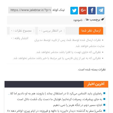
لینک کوتاه
برچسب ها :
ناموجود
ارسال نظر شما
در انتظار بررسی : 0
مجموع نظرات : 0
انتشار یافته : 0
نظرات ارسال شده توسط شما، پس از تایید توسط مدیران
سایت منتشر خواهد شد.
نظراتی که حاوی تهمت یا افترا باشد منتشر نخواهد شد.
نظراتی که به غیر از زبان فارسی یا غیر مرتبط با خبر باشد منتشر نخواهد شد.
نظرات بسته شده است.
آخرین اخبار
رضاییان باید التماس می‌کرد تا در استقلال بماند | بازوبند هم به او دادیم اما کلاس گذاشت
به جای پیشرفت، پسرفت کرده‌ایم/ فوتبال ما دست یک مُشت دلال است
اجازه مسیر دوم در تنگه هرمز را نمی دهیم
عکس| سفر به گذشته؛ دیدار «ایرن» با «الهه و فیروزه» در ایام پیری؛ اواخر دهه ۸۰