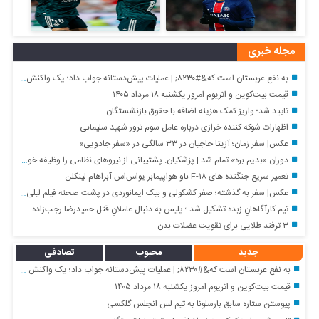
مجله خبری
به نفع عربستان است که&#۸۲۳۰; | عملیات پیش‌دستانه جواب داد؛ یک واکنش غافلگیرکننده چند وجهی
قیمت بیت‌کوین و اتریوم امروز یکشنبه ۱۸ مرداد ۱۴۰۵
تایید شد؛ واریز کمک هزینه اضافه با حقوق بازنشستگان
اظهارات شوکه کننده خرازی درباره عامل سوم ترور شهید سلیمانی
عکس| سفر زمان؛ آزیتا حاجیان در ۳۳ سالگی در «سفر جادویی»
دوران «بدیم بره» تمام شد | پزشکیان: پشتیبانی از نیروهای نظامی را وظیفه خود می‌دانم
تعمیر سریع جنگنده های F-۱۸ ناو هواپیمابر یواس‌اس آبراهام لینکلن
عکس| سفر به گذشته؛ صفر کشکولی و بیک ایمانوردی در پشت صحنه فیلم لیلی و مجنون؛ سال ۴۹
تیم کارآگاهانِ زبده تشکیل شد ؛ پلیس به دنبال عاملانِ قتل حمیدرضا رجب‌زاده
۳ ترفند طلایی برای تقویت عضلات بدن
جدید
محبوب
تصادفی
به نفع عربستان است که&#۸۲۳۰; | عملیات پیش‌دستانه جواب داد؛ یک واکنش غافلگیرکننده چند وجهی
قیمت بیت‌کوین و اتریوم امروز یکشنبه ۱۸ مرداد ۱۴۰۵
پیوستن ستاره سابق بارسلونا به تیم لس انجلس گلکسی