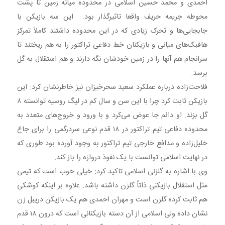
احمدی و محمد حسین اسلامی در محدوده میانه زمین تا پشت
محوطه جریمه حریف واقعا تاثیرگذار بود. ‌ این سه بازیکن با
جابجایی‌ها و تحرک زیادی که در این محدوده داشتند کاملاً تمرکز
هافبک‌های میانی و بازیکنان خط دفاعی تراکتور را به هم ریختند تا
سرانجام هم آنها را در زمین خودشان نگه دارند و هم استقلال به گل
برسد.
فلاحت‌زاده درباره عملکرد سعید سحرخیزان نیز خاطرنشان کرد: این
بازیکن ثابت کرد چرا با این سن و سال کم در لیگ روسیه توانسته ۸
گل بزند. او دائم جا عوض می‌کرد و با ورود و خروج‌های متعدد به
محدوده دفاعی تیم تراکتور در ۱۸ قدم نوعی سردرگمی را برای جاع
خلیل‌زاده و مدافع خارجی تیم تراکتور به وجود آورده بود طوری که
در نهایت اسلامی توانست با یک نفوذ دروازه را باز کند.
وی با اشاره به گلزنی اسلامی تاکید کرد: خیلی خوب است که تیمی
مثل استقلال بازیکنی ذاتاً گلزن داشته باشد. علاوه بر اینکه کوشکی
هم ثابت کرده گلزن است و مهران احمدی هم یک بازیکن دریبل زن
نشان داده ولی اسلامی از آن دسته بازیکنانی است که درون ۱۸ قدم