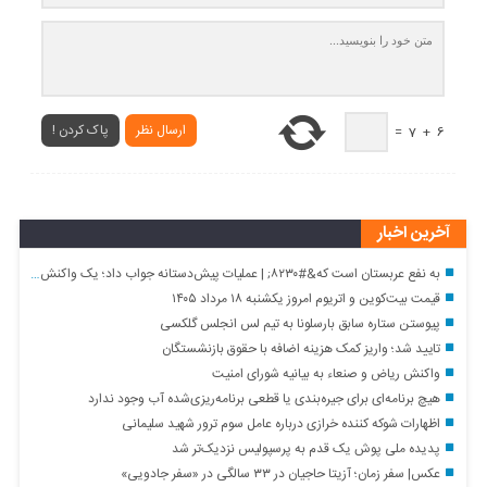
ارسال نظر
پاک کردن !
=
7
+
6
آخرین اخبار
به نفع عربستان است که&#۸۲۳۰; | عملیات پیش‌دستانه جواب داد؛ یک واکنش غافلگیرکننده چند وجهی
قیمت بیت‌کوین و اتریوم امروز یکشنبه ۱۸ مرداد ۱۴۰۵
پیوستن ستاره سابق بارسلونا به تیم لس انجلس گلکسی
تایید شد؛ واریز کمک هزینه اضافه با حقوق بازنشستگان
واکنش ریاض و صنعاء به بیانیه شورای امنیت
هیچ برنامه‌ای برای جیره‌بندی یا قطعی برنامه‌ریزی‌شده آب وجود ندارد
اظهارات شوکه کننده خرازی درباره عامل سوم ترور شهید سلیمانی
پدیده ملی پوش یک قدم به پرسپولیس نزدیک‌تر شد
عکس| سفر زمان؛ آزیتا حاجیان در ۳۳ سالگی در «سفر جادویی»