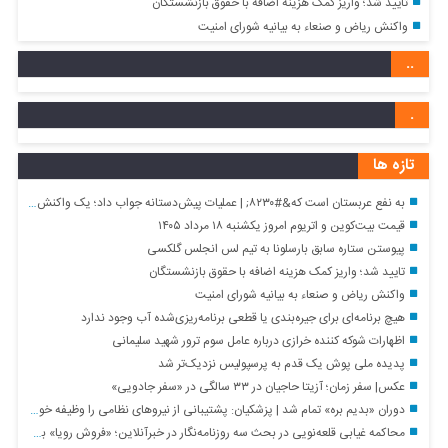
تایید شد؛ واریز کمک هزینه اضافه با حقوق بازنشستگان
واکنش ریاض و صنعاء به بیانیه شورای امنیت
..
.
تازه ها
به نفع عربستان است که&#۸۲۳۰; | عملیات پیش‌دستانه جواب داد؛ یک واکنش غافلگیرکننده چند وجهی
قیمت بیت‌کوین و اتریوم امروز یکشنبه ۱۸ مرداد ۱۴۰۵
پیوستن ستاره سابق بارسلونا به تیم لس انجلس گلکسی
تایید شد؛ واریز کمک هزینه اضافه با حقوق بازنشستگان
واکنش ریاض و صنعاء به بیانیه شورای امنیت
هیچ برنامه‌ای برای جیره‌بندی یا قطعی برنامه‌ریزی‌شده آب وجود ندارد
اظهارات شوکه کننده خرازی درباره عامل سوم ترور شهید سلیمانی
پدیده ملی پوش یک قدم به پرسپولیس نزدیک‌تر شد
عکس| سفر زمان؛ آزیتا حاجیان در ۳۳ سالگی در «سفر جادویی»
دوران «بدیم بره» تمام شد | پزشکیان: پشتیبانی از نیروهای نظامی را وظیفه خود می‌دانم
محاکمه غیابی قلعه‌نویی در بحث سه روزنامه‌نگار در خبرآنلاین؛ «فروش رویا» به جای دستاورد واقعی!