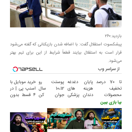
بازدید:
۲۶۰
پیشکسوت استقلال گفت: با اضافه شدن بازیکنانی که گفته می‌شود
قرار است به استقلال بیایند قطعاً شرایط از این برای تیم بهتر
می‌شود.
از سراسر وب
تا 70 درصد
پایان دغدغه
پوستت رو
خرید موبایل با
تخفیف
هزینه های
10،12 سال
اسنپ پی | در
محصولات
دندان پزشکی
جوان کن
۴ قسط بدون
جین وست +
با پک سفید
(تخفیف تا
سود و کارمزد!
بیا بازی ببین
خرید در 4
کننده خانگی
امشب)
قسط