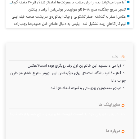
آیا سونا می‌تواند بدن را برای مقابله با عفونت‌ها آماده‌تر کند؟/ اثر ۳۰ دقیقه گرما بر سیستم ایمنی
تعمیر سریع جنگنده های F-۱۸ ناو هواپیمابر یواس‌اس آبراهام لینکلن
عکس| سفر به گذشته؛ صفر کشکولی و بیک ایمانوردی در پشت صحنه فیلم لیلی و مجنون؛ سال ۴۹
تیم کارآگاهانِ زبده تشکیل شد ؛ پلیس به دنبال عاملانِ قتل حمیدرضا رجب‌زاده
آرشیو
آیا می دانستید این خانم زن اول رضا رویگری بوده است؟/عکس
آغاز مذاکره باشگاه استقلال برای بازگرداندن این لژیونر مطرح: فشار هواداران
جواب داد!
عیدی مددجویان بهزیستی و کمیته امداد هوا شد
سایر لینک ها
لطفا در پنل مديريتي خود به قسمت فهرست ها برويد و منوي خود را ايجاد كنيد!
درباره ما