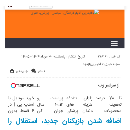
لطفا در پنل مديريتي خود به قسمت فهرست ها
برويد و منوي خود را ايجاد كنيد!
کد خبر : 318161
تاریخ انتشار : پنجشنبه 30 مرداد 1404 - 14:05
مجله خبری
«
اخبار پربازدید
0 نظر
چاپ خبر
از سراسر وب
تا 70 درصد
پایان دغدغه
پوستت رو
خرید موبایل با
تخفیف
هزینه های
10،12 سال
اسنپ پی | در
محصولات
دندان پزشکی
جوان کن
۴ قسط بدون
جین وست +
با پک سفید
(تخفیف تا
سود و کارمزد!
اضافه شدن بازیکنان جدید، استقلال را
خرید در 4
کننده خانگی
امشب)