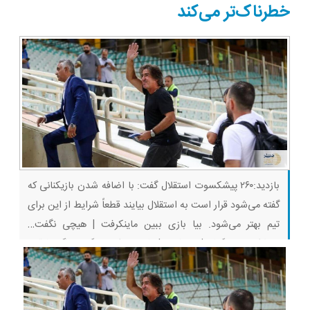
قسط
خطرناک‌تر می‌کند
بازدید:۲۶۰ پیشکسوت استقلال گفت: با اضافه شدن بازیکنانی که
گفته می‌شود قرار است به استقلال بیایند قطعاً شرایط از این برای
تیم بهتر می‌شود. بیا بازی ببین ماینکرفت | هیچی نگفت…
یواشکی وین گرفت! روبلاکس | رفتیم اسکویید گیم، دیگه رفاقتی
باقی نموند… ماینکرفت | بدوارز یا فیلم ماینکرفت | پیکار سه نوب
با دراگون…