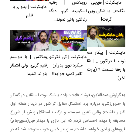
روبلاکس | رفتیم
ماینکرفت | هیچی
ماینکرفت | بدوارز یا
اسکویید گیم، دیگه
نگفت... یواشکی وین
فیلم
رفاقتی باقی نموند...
گرفت!
ماینکرفت | پیکار سه
ماینکرفت | کی فکرشو
روبلاکس | با دوستم
نوب با دراگون... | بقا
میکرد توی بدوارز
رفتیم گرنی، ولی انتظار
با رفقا قسمت ۹ (پارت
انقدر کمپ جوابه!!!
اینو نداشتیم!
آخر)
به گزارش صدآنلاین،
فرشاد فلاحت‌زاده پیشکسوت استقلال در گفتگو
با خبرورزشی، درباره برد استقلال مقابل تراکتور در دیدار هفته اول
اظهار داشت: وقتی تغییر سیستم و ترکیب استقلال پیش از شروع
مسابقه را دیدم احساس کردم که این بازی با دیدار قبل(سوپرجام)
فرق‌های زیادی خواهد داشت. ساپینتو خیلی خوب متوجه شد که در